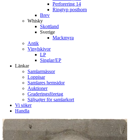
Perforering 14
Ringtyp posthorn
Brev
Whisky
Skottland
Sverige
Mackmyra
Antik
Vinylskivor
LP
Singlar/EP
Länkar
Samlarmässor
Loppisar
Samlares hemsidor
Auktioner
Graderingsföretag
Säljsajter för samlarkort
Vi söker
Handla