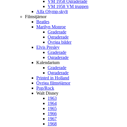
VM 1958 Ograderade
VM 1958 VM truppen
Alfa Olymp-skylt
Filmstjärnor
Beatles
Marilyn Monroe
Graderade
Ograderade
Övriga bilder
Elvis Presley
Graderade
Ograderade
Kalendarium
Graderade
Ograderade
Printed in Holland
Övriga filmstjärnor
Pop/Rock
Walt Disney
1963
1964
1965
1966
1967
1968