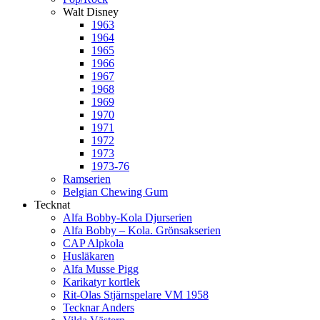
Walt Disney
1963
1964
1965
1966
1967
1968
1969
1970
1971
1972
1973
1973-76
Ramserien
Belgian Chewing Gum
Tecknat
Alfa Bobby-Kola Djurserien
Alfa Bobby – Kola. Grönsakserien
CAP Alpkola
Husläkaren
Alfa Musse Pigg
Karikatyr kortlek
Rit-Olas Stjärnspelare VM 1958
Tecknar Anders