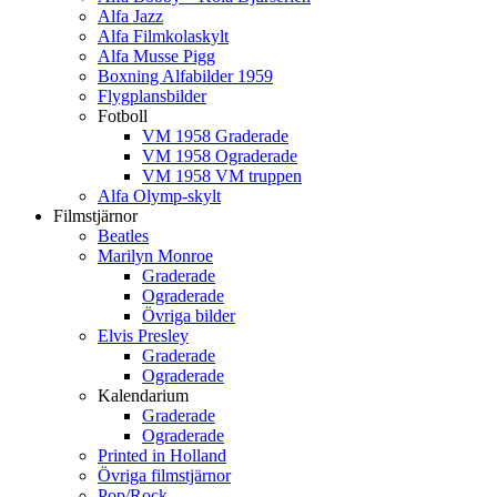
Alfa Jazz
Alfa Filmkolaskylt
Alfa Musse Pigg
Boxning Alfabilder 1959
Flygplansbilder
Fotboll
VM 1958 Graderade
VM 1958 Ograderade
VM 1958 VM truppen
Alfa Olymp-skylt
Filmstjärnor
Beatles
Marilyn Monroe
Graderade
Ograderade
Övriga bilder
Elvis Presley
Graderade
Ograderade
Kalendarium
Graderade
Ograderade
Printed in Holland
Övriga filmstjärnor
Pop/Rock