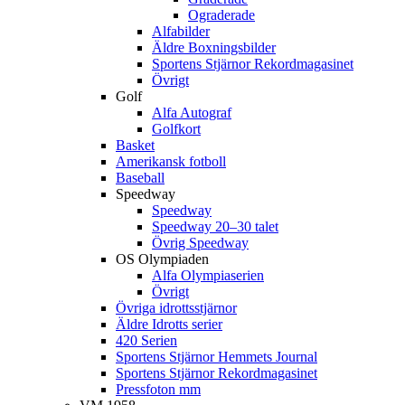
Ograderade
Alfabilder
Äldre Boxningsbilder
Sportens Stjärnor Rekordmagasinet
Övrigt
Golf
Alfa Autograf
Golfkort
Basket
Amerikansk fotboll
Baseball
Speedway
Speedway
Speedway 20–30 talet
Övrig Speedway
OS Olympiaden
Alfa Olympiaserien
Övrigt
Övriga idrottsstjärnor
Äldre Idrotts serier
420 Serien
Sportens Stjärnor Hemmets Journal
Sportens Stjärnor Rekordmagasinet
Pressfoton mm