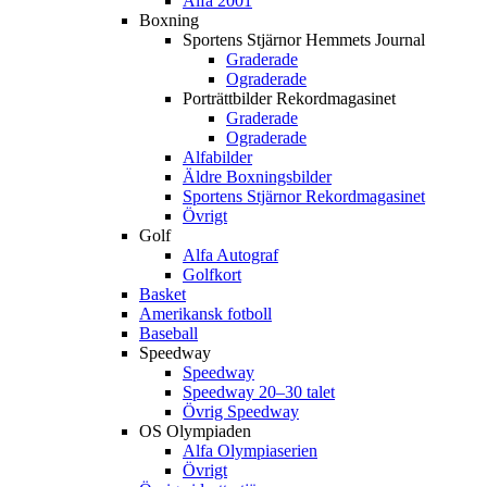
Alfa 2001
Boxning
Sportens Stjärnor Hemmets Journal
Graderade
Ograderade
Porträttbilder Rekordmagasinet
Graderade
Ograderade
Alfabilder
Äldre Boxningsbilder
Sportens Stjärnor Rekordmagasinet
Övrigt
Golf
Alfa Autograf
Golfkort
Basket
Amerikansk fotboll
Baseball
Speedway
Speedway
Speedway 20–30 talet
Övrig Speedway
OS Olympiaden
Alfa Olympiaserien
Övrigt