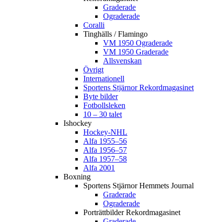
Graderade
Ograderade
Coralli
Tinghälls / Flamingo
VM 1950 Ograderade
VM 1950 Graderade
Allsvenskan
Övrigt
Internationell
Sportens Stjärnor Rekordmagasinet
Byte bilder
Fotbollsleken
10 – 30 talet
Ishockey
Hockey-NHL
Alfa 1955–56
Alfa 1956–57
Alfa 1957–58
Alfa 2001
Boxning
Sportens Stjärnor Hemmets Journal
Graderade
Ograderade
Porträttbilder Rekordmagasinet
Graderade