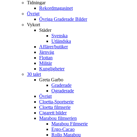
Tidningar
Rekordmagasinet
Övrigt
Övriga Graderade Bilder
Vykort
Städer
Svenska
Utländska
Affärer/butiker
Järnväg
Flottan
Militär
Kungligheter
30 talet
Greta Garbo
Graderade
Ograderade
Övrigt
Cloetta-Sportserie
Cloetta filmserie
Cigarett bilder
Marabou filmserien
Marabou Filmserie
Ergo-Cacao
Rollo Marabou