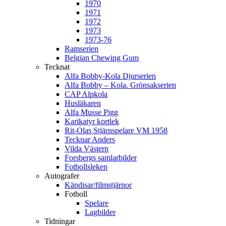
1970
1971
1972
1973
1973-76
Ramserien
Belgian Chewing Gum
Tecknat
Alfa Bobby-Kola Djurserien
Alfa Bobby – Kola. Grönsakserien
CAP Alpkola
Husläkaren
Alfa Musse Pigg
Karikatyr kortlek
Rit-Olas Stjärnspelare VM 1958
Tecknar Anders
Vilda Västern
Forsbergs samlarbilder
Fotbollsleken
Autografer
Kändisar/filmstjärnor
Fotboll
Spelare
Lagbilder
Tidningar