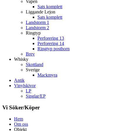
Vapen
Sats komplett
Liggande Lejon
Sats komplett
Landstorm 1
Landstorm 2
Ringtyp
Perforering 13
Perforering 14
Ringtyp posthorn
Brev
Whisky
Skottland
Sverige
Mackmyra
Antik
Vinylskivor
LP
Singlar/EP
Vi Söker/Köper
Hem
Om oss
Objekt