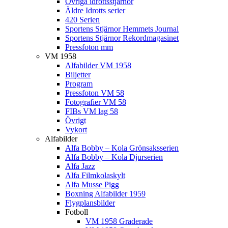
Övriga idrottsstjärnor
Äldre Idrotts serier
420 Serien
Sportens Stjärnor Hemmets Journal
Sportens Stjärnor Rekordmagasinet
Pressfoton mm
VM 1958
Alfabilder VM 1958
Biljetter
Program
Pressfoton VM 58
Fotografier VM 58
FIBs VM lag 58
Övrigt
Vykort
Alfabilder
Alfa Bobby – Kola Grönsaksserien
Alfa Bobby – Kola Djurserien
Alfa Jazz
Alfa Filmkolaskylt
Alfa Musse Pigg
Boxning Alfabilder 1959
Flygplansbilder
Fotboll
VM 1958 Graderade