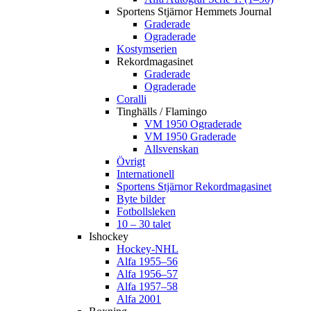
Sportens Stjärnor Hemmets Journal
Graderade
Ograderade
Kostymserien
Rekordmagasinet
Graderade
Ograderade
Coralli
Tinghälls / Flamingo
VM 1950 Ograderade
VM 1950 Graderade
Allsvenskan
Övrigt
Internationell
Sportens Stjärnor Rekordmagasinet
Byte bilder
Fotbollsleken
10 – 30 talet
Ishockey
Hockey-NHL
Alfa 1955–56
Alfa 1956–57
Alfa 1957–58
Alfa 2001