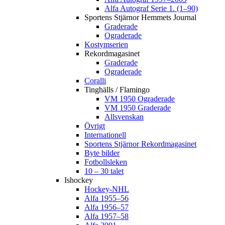
Alfa Autograf Serie 1. (1–90)
Sportens Stjärnor Hemmets Journal
Graderade
Ograderade
Kostymserien
Rekordmagasinet
Graderade
Ograderade
Coralli
Tinghälls / Flamingo
VM 1950 Ograderade
VM 1950 Graderade
Allsvenskan
Övrigt
Internationell
Sportens Stjärnor Rekordmagasinet
Byte bilder
Fotbollsleken
10 – 30 talet
Ishockey
Hockey-NHL
Alfa 1955–56
Alfa 1956–57
Alfa 1957–58