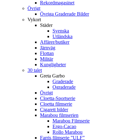
Rekordmagasinet
Övrigt
Övriga Graderade Bilder
Vykort
Städer
Svenska
Utländska
Affärer/butiker
Järnväg
Flottan
Militär
Kungligheter
30 talet
Greta Garbo
Graderade
Ograderade
Övrigt
Cloetta-Sportserie
Cloetta filmserie
Cigarett bilder
Marabou filmserien
Marabou Filmserie
Ergo-Cacao
Rollo Marabou
Farris filmserie ”ULF”