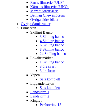
Farris filmserie ”ULF”
Kärnans filmserie ”UNO”
Mazetti idrottsserie
Belgian Chewing Gum
Övriga äldre bilder
Övriga Samlarsaker
Frimärken
Skilling Banco
3 Skilling banco
4 Skilling banco
6 Skilling banco
8 Skilling banco
24 Skilling banco
Lokalfrimärken
1 Skilling banco
3 öre svart
3 öre brun
Vapen
Sats komplett
Liggande Lejon
Sats komplett
Landstorm 1
Landstorm 2
Ringtyp
Perforering 13