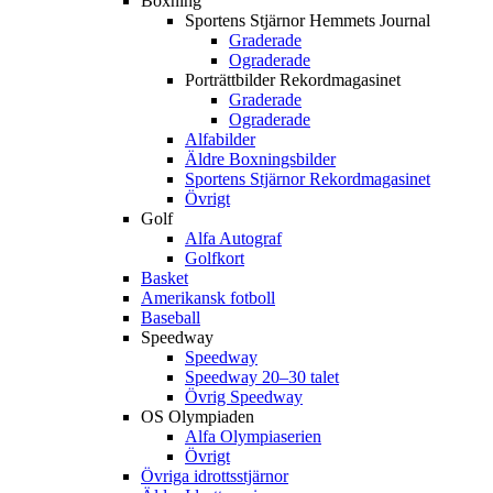
Boxning
Sportens Stjärnor Hemmets Journal
Graderade
Ograderade
Porträttbilder Rekordmagasinet
Graderade
Ograderade
Alfabilder
Äldre Boxningsbilder
Sportens Stjärnor Rekordmagasinet
Övrigt
Golf
Alfa Autograf
Golfkort
Basket
Amerikansk fotboll
Baseball
Speedway
Speedway
Speedway 20–30 talet
Övrig Speedway
OS Olympiaden
Alfa Olympiaserien
Övrigt
Övriga idrottsstjärnor