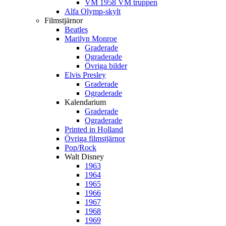
VM 1958 VM truppen
Alfa Olymp-skylt
Filmstjärnor
Beatles
Marilyn Monroe
Graderade
Ograderade
Övriga bilder
Elvis Presley
Graderade
Ograderade
Kalendarium
Graderade
Ograderade
Printed in Holland
Övriga filmstjärnor
Pop/Rock
Walt Disney
1963
1964
1965
1966
1967
1968
1969