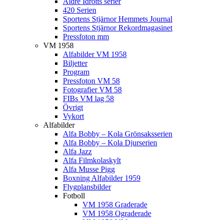
Äldre Idrotts serier
420 Serien
Sportens Stjärnor Hemmets Journal
Sportens Stjärnor Rekordmagasinet
Pressfoton mm
VM 1958
Alfabilder VM 1958
Biljetter
Program
Pressfoton VM 58
Fotografier VM 58
FIBs VM lag 58
Övrigt
Vykort
Alfabilder
Alfa Bobby – Kola Grönsaksserien
Alfa Bobby – Kola Djurserien
Alfa Jazz
Alfa Filmkolaskylt
Alfa Musse Pigg
Boxning Alfabilder 1959
Flygplansbilder
Fotboll
VM 1958 Graderade
VM 1958 Ograderade