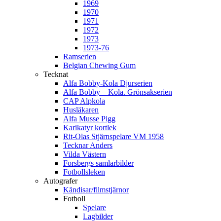
1969
1970
1971
1972
1973
1973-76
Ramserien
Belgian Chewing Gum
Tecknat
Alfa Bobby-Kola Djurserien
Alfa Bobby – Kola. Grönsakserien
CAP Alpkola
Husläkaren
Alfa Musse Pigg
Karikatyr kortlek
Rit-Olas Stjärnspelare VM 1958
Tecknar Anders
Vilda Västern
Forsbergs samlarbilder
Fotbollsleken
Autografer
Kändisar/filmstjärnor
Fotboll
Spelare
Lagbilder