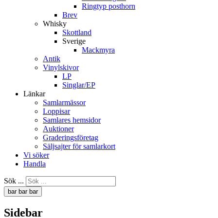
Ringtyp posthorn
Brev
Whisky
Skottland
Sverige
Mackmyra
Antik
Vinylskivor
LP
Singlar/EP
Länkar
Samlarmässor
Loppisar
Samlares hemsidor
Auktioner
Graderingsföretag
Säljsajter för samlarkort
Vi söker
Handla
Sök ...
bar
bar
bar
Sidebar