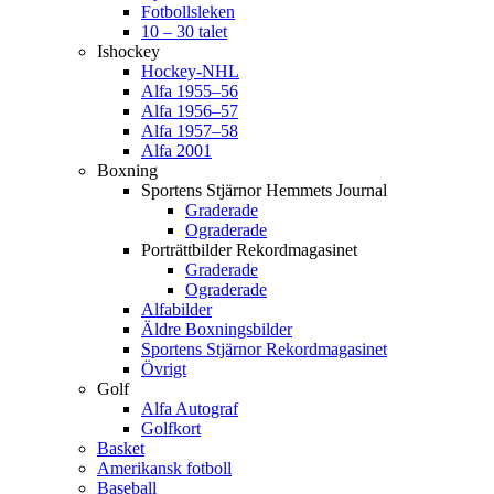
Fotbollsleken
10 – 30 talet
Ishockey
Hockey-NHL
Alfa 1955–56
Alfa 1956–57
Alfa 1957–58
Alfa 2001
Boxning
Sportens Stjärnor Hemmets Journal
Graderade
Ograderade
Porträttbilder Rekordmagasinet
Graderade
Ograderade
Alfabilder
Äldre Boxningsbilder
Sportens Stjärnor Rekordmagasinet
Övrigt
Golf
Alfa Autograf
Golfkort
Basket
Amerikansk fotboll
Baseball