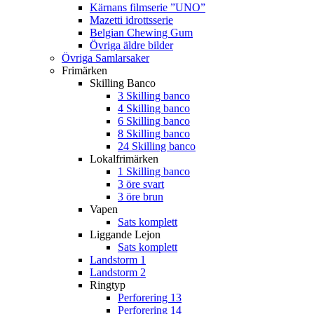
Kärnans filmserie ”UNO”
Mazetti idrottsserie
Belgian Chewing Gum
Övriga äldre bilder
Övriga Samlarsaker
Frimärken
Skilling Banco
3 Skilling banco
4 Skilling banco
6 Skilling banco
8 Skilling banco
24 Skilling banco
Lokalfrimärken
1 Skilling banco
3 öre svart
3 öre brun
Vapen
Sats komplett
Liggande Lejon
Sats komplett
Landstorm 1
Landstorm 2
Ringtyp
Perforering 13
Perforering 14