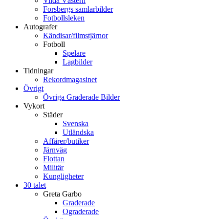
Vilda Västern
Forsbergs samlarbilder
Fotbollsleken
Autografer
Kändisar/filmstjärnor
Fotboll
Spelare
Lagbilder
Tidningar
Rekordmagasinet
Övrigt
Övriga Graderade Bilder
Vykort
Städer
Svenska
Utländska
Affärer/butiker
Järnväg
Flottan
Militär
Kungligheter
30 talet
Greta Garbo
Graderade
Ograderade