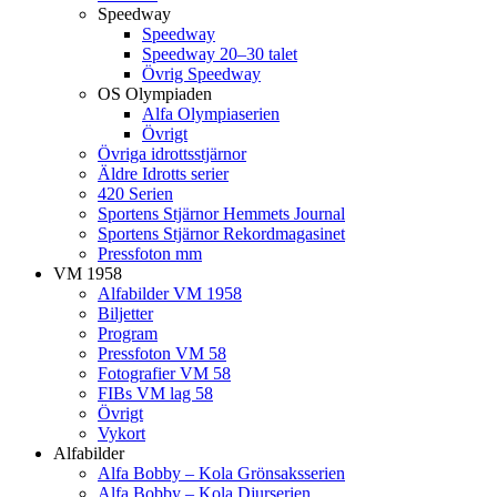
Speedway
Speedway
Speedway 20–30 talet
Övrig Speedway
OS Olympiaden
Alfa Olympiaserien
Övrigt
Övriga idrottsstjärnor
Äldre Idrotts serier
420 Serien
Sportens Stjärnor Hemmets Journal
Sportens Stjärnor Rekordmagasinet
Pressfoton mm
VM 1958
Alfabilder VM 1958
Biljetter
Program
Pressfoton VM 58
Fotografier VM 58
FIBs VM lag 58
Övrigt
Vykort
Alfabilder
Alfa Bobby – Kola Grönsaksserien
Alfa Bobby – Kola Djurserien