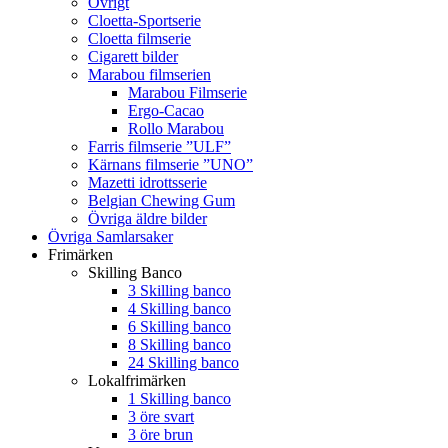
Övrigt
Cloetta-Sportserie
Cloetta filmserie
Cigarett bilder
Marabou filmserien
Marabou Filmserie
Ergo-Cacao
Rollo Marabou
Farris filmserie ”ULF”
Kärnans filmserie ”UNO”
Mazetti idrottsserie
Belgian Chewing Gum
Övriga äldre bilder
Övriga Samlarsaker
Frimärken
Skilling Banco
3 Skilling banco
4 Skilling banco
6 Skilling banco
8 Skilling banco
24 Skilling banco
Lokalfrimärken
1 Skilling banco
3 öre svart
3 öre brun