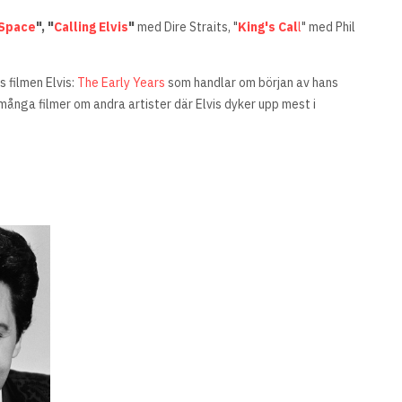
 Space
", "
Calling Elvis
"
med Dire Straits, "
King's Cal
l
" med Phil
s filmen Elvis:
The Early Years
som handlar om början av hans
många filmer om andra artister där Elvis dyker upp mest i