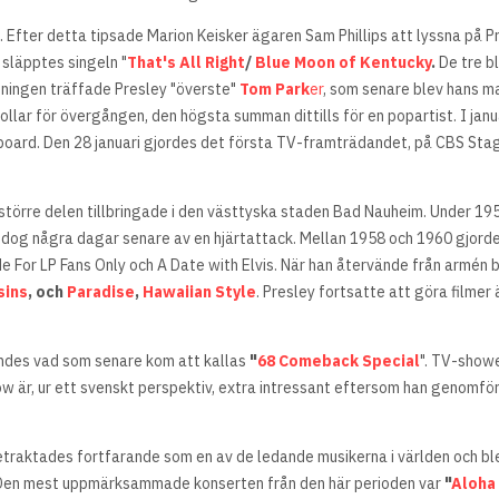
ill. Efter detta tipsade Marion Keisker ägaren Sam Phillips att lyssna på 
 släpptes singeln "
That's All Right
/
Blue Moon of Kentucky
.
De tre bl
ingen träffade Presley "överste"
Tom Park
er
, som senare blev hans 
llar för övergången, den högsta summan dittills för en popartist. I janu
oard. Den 28 januari gjordes det första TV-framträdandet, på CBS Stag
ll större delen tillbringade i den västtyska staden Bad Nauheim. Under 1
 Hon dog några dagar senare av en hjärtattack. Mellan 1958 och 1960 gjor
de For LP Fans Only och A Date with Elvis. När han återvände från armén 
sins
, och
Paradise
,
Hawaiian Style
. Presley fortsatte att göra filmer 
sändes vad som senare kom att kallas
"
68 Comeback Special
". TV-showe
 är, ur ett svenskt perspektiv, extra intressant eftersom han genomför
traktades fortfarande som en av de ledande musikerna i världen och ble
. Den mest uppmärksammade konserten från den här perioden var
"
Aloha