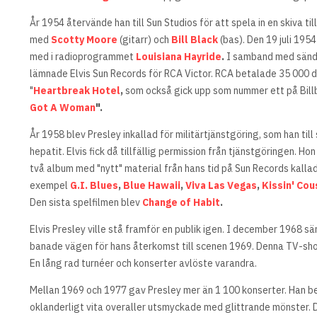
År 1954 återvände han till Sun Studios för att spela in en skiva t
med
Scotty Moore
(gitarr) och
Bill Black
(bas). Den 19 juli 1954
med i radioprogrammet
Louisiana Hayride
.
I samband med sändn
lämnade Elvis Sun Records för RCA Victor. RCA betalade 35 000 do
"
Heartbreak Hotel
,
som också gick upp som nummer ett på Billb
Got A Woman
".
År 1958 blev Presley inkallad för militärtjänstgöring, som han ti
hepatit. Elvis fick då tillfällig permission från tjänstgöringen.
två album med "nytt" material från hans tid på Sun Records kalla
exempel
G.I. Blues
,
Blue Hawaii
,
Viva Las Vegas
,
Kissin' Cou
Den sista spelfilmen blev
Change of Habit
.
Elvis Presley ville stå framför en publik igen. I december 1968 
banade vägen för hans återkomst till scenen 1969. Denna TV-show
En lång rad turnéer och konserter avlöste varandra.
Mellan 1969 och 1977 gav Presley mer än 1 100 konserter. Han be
oklanderligt vita overaller utsmyckade med glittrande mönster