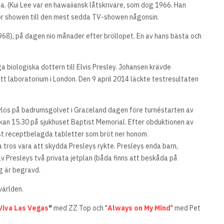
la. (Kui Lee var en hawaiiansk låtskrivare, som dog 1966. Han
 gör showen till den mest sedda TV-showen någonsin.
1968), på dagen nio månader efter bröllopet. En av hans bästa och
a biologiska dottern till Elvis Presley. Johansen krävde
tt laboratorium i London. Den 9 april 2014 läckte testresultaten
livlös på badrumsgolvet i Graceland dagen före turnéstarten av
kan 15.30 på sjukhuset Baptist Memorial. Efter obduktionen av
mst receptbelagda tabletter som bröt ner honom.
 tros vara att skydda Presleys rykte. Presleys enda barn,
v Presleys två privata jetplan (båda finns att beskåda på
ag är begravd.
 världen.
Viva Las Vegas
"
med ZZ Top och "
Always on My Mind
" med Pet