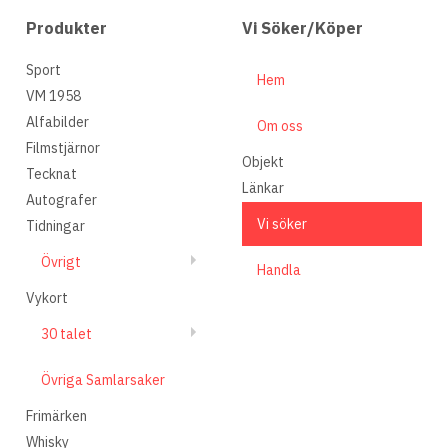
Produkter
Vi Söker/Köper
Sport
Hem
VM 1958
Alfabilder
Om oss
Filmstjärnor
Objekt
Tecknat
Länkar
Autografer
Vi söker
Tidningar
Övrigt
Handla
Vykort
30 talet
Övriga Samlarsaker
Frimärken
Whisky