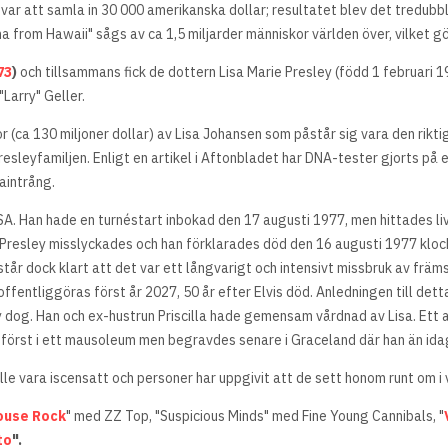
 var att samla in 30 000 amerikanska dollar; resultatet blev det tredubb
a from Hawaii" sågs av ca 1,5 miljarder människor världen över, vilket
73
)
och tillsammans fick de dottern Lisa Marie Presley (född 1 februari 
Larry" Geller.
 (ca 130 miljoner dollar) av Lisa Johansen som påstår sig vara den riktig
sleyfamiljen. Enligt en artikel i Aftonbladet har DNA-tester gjorts på e
taintrång.
 USA. Han hade en turnéstart inbokad den 17 augusti 1977, men hittades 
 Presley misslyckades och han förklarades död den 16 augusti 1977 kloc
tår dock klart att det var ett långvarigt och intensivt missbruk av frä
ntliggöras först år 2027, 50 år efter Elvis död. Anledningen till detta
dog. Han och ex-hustrun Priscilla hade gemensam vårdnad av Lisa. Ett a
s först i ett mausoleum men begravdes senare i Graceland där han än id
le vara iscensatt och personer har uppgivit att de sett honom runt om i
ouse Rock
" med ZZ Top, "Suspicious Minds" med Fine Young Cannibals, "
to
".