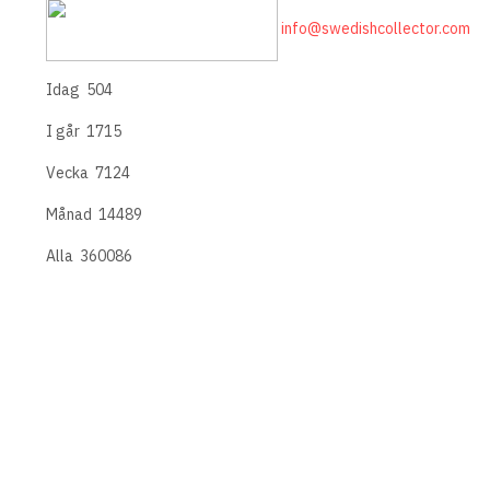
info@swedishcollector.com
Idag
504
I går
1715
Vecka
7124
Månad
14489
Alla
360086