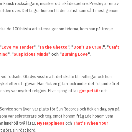
merikansk rocksångare, musiker och skådespelare. Presley är en av
världen över. Detta gör honom till den artist som sålt mest genom
ranka de 100 bästa artisterna genom tiderna, kom han på tredje
"
Love Me Tender
", "
In the Ghetto
", "
Don't Be Cruel
", "
Can't
Mind
", "
Suspicious Minds
" och "
Burning Love
".
id födseln. Gladys visste att det skulle bli tvillingar och hon
ykel eller ett gevär. Han fick en gitarr och under det följande året
resley var mycket religiös. Elvis sjöng ofta i
gospelkör
och
 Service som även var plats för Sun Records och fick en dag syn på
isker som var sekreterare och tog emot honom frågade honom vem
n innehöll två låtar,
My Happiness
och
That's When Your
 göra sin röst hörd.