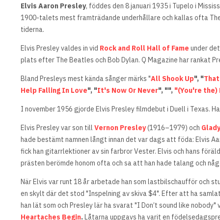
Elvis Aaron Presley
, föddes den 8 januari 1935 i Tupelo i Miss
1900-talets mest framträdande underhållare och kallas ofta The K
tiderna.
Elvis Presley valdes in vid
Rock and Roll Hall of Fame
under det
plats efter The Beatles och Bob Dylan. Q Magazine har rankat P
Bland Presleys mest kända sånger märks "
All Shook Up
", "
That
Help Falling In Love
", "
It's Now Or Never
", "",
"(You're the)
I november 1956 gjorde Elvis Presley filmdebut i Duell i Texas. Han
Elvis Presley var son till
Vernon Presley
(1916–1979) och
Glady
hade bestämt namnen långt innan det var dags att föda: Elvis A
fick han gitarrlektioner av sin farbror Vester. Elvis och hans föräl
prästen berömde honom ofta och sa att han hade talang och någon
När Elvis var runt 18 år arbetade han som lastbilschaufför och st
en skylt där det stod "Inspelning av skiva $4". Efter att ha sam
han lät som och Presley lär ha svarat "I Don’t sound like nobody" 
Heartaches Begin
.
Låtarna uppgavs ha varit en födelsedagspres