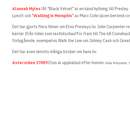
Alannah Myles
låt "Black Velvet" är en känd hyllning till Presley
Lynott och "
Walking in Memphis
" av Marc Cohn (även berömd co
Det har gjorts flera filmer om Elvis Presleys liv. John Carpenter r
karriär (från tiden som lastbilschaufför fram till The 68 Comebac
förbigående, exempelvis Walk the Line om Johnny Cash och Great 
Det har även skrivits många böcker om hans liv.
Asteroiden 17059
Elvis är uppkallad efter honom.
Källa Wikipedia. 