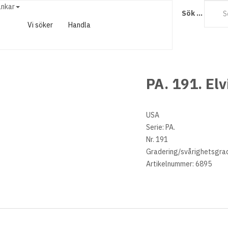
änkar
Sök ...
Vi söker
Handla
PA. 191. Elv
USA
Serie: PA.
Nr. 191
Gradering/svårighetsgrad:
Artikelnummer: 6895