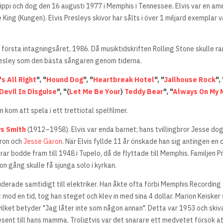
issippi och dog den 16 augusti 1977 i Memphis i Tennessee. Elvis var en a
ing (Kungen). Elvis Presleys skivor har sålts i över 1 miljard exemplar 
 första intagningsåret, 1986. Då musiktidskriften Rolling Stone skulle 
resley som den bästa sångaren genom tiderna.
's All Right
", "
Hound Dog
", "
Heartbreak Hotel
", "
Jailhouse Rock
", 
 Devil In Disguise
", "(
Let Me Be Your
)
Teddy Bear
", "
Always On My 
 kom att spela i ett trettiotal spelfilmer.
s Smith
(1912–1958). Elvis var enda barnet; hans tvillingbror Jesse dog v
aron och
Jesse Garon
. När Elvis fyllde 11 år önskade han sig antingen en c
drar bodde fram till 1948 i Tupelo, då de flyttade till Memphis. Familjen P
 gång skulle få sjunga solo i kyrkan.
uderade samtidigt till elektriker. Han åkte ofta förbi Memphis Recording
lat mod en tid, tog han steget och klev in med sina 4 dollar. Marion Ke
vilket betyder "Jag låter inte som någon annan". Detta var 1953 och skiva
ent till hans mamma. Troligtvis var det snarare ett medvetet försök att