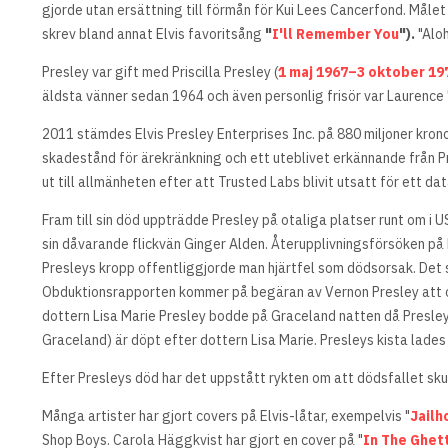
gjorde utan ersättning till förmån för Kui Lees Cancerfond. Målet
skrev bland annat Elvis favoritsång
"
I'll Remember You
").
"Aloh
Presley var gift med Priscilla Presley (
1 maj 1967–3 oktober 19
äldsta vänner sedan 1964 och även personlig frisör var Laurence "
2011 stämdes Elvis Presley Enterprises Inc. på 880 miljoner kronor
skadestånd för ärekränkning och ett uteblivet erkännande från Pre
ut till allmänheten efter att Trusted Labs blivit utsatt för ett da
Fram till sin död uppträdde Presley på otaliga platser runt om i
sin dåvarande flickvän Ginger Alden. Återupplivningsförsöken på
Presleys kropp offentliggjorde man hjärtfel som dödsorsak. Det s
Obduktionsrapporten kommer på begäran av Vernon Presley att offe
dottern Lisa Marie Presley bodde på Graceland natten då Presley 
Graceland) är döpt efter dottern Lisa Marie. Presleys kista lade
Efter Presleys död har det uppstått rykten om att dödsfallet skul
Många artister har gjort covers på Elvis-låtar, exempelvis "
Jailh
Shop Boys. Carola Häggkvist har gjort en cover på "
In The Ghet