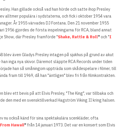
Presley. Han gillade också vad han hörde och satte ihop Presley
ev alltmer populära i sydstaterna, och fick i oktober 1954 vara
manager. År 1955 värvades DJ Fontana. Den 21 november 1955
ari 1956 gjordes de första inspelningarna för RCA, bland annat
e Show, där Presley framförde "
Shake, Rattle & Roll
"
och "
I
958 blev även Gladys Presley intagen på sjukhus på grund av akut
de han inga nya skivor. Däremot släppte RCA Records under tiden
började han så småningom uppträda som skådespelare i filmer, till
ända fram till 1969, då han "äntligen" blev fri från filmkontrakten.
n blev ett bevis på att Elvis Presley, "The King", var tillbaka och
de den med en svensktillverkad Hagström Viking II kring halsen.
v nu också känd för sina spektakulära scenkläder, ofta
 From Hawaii
"
från 14 januari 1973. Det var en konsert som Elvis