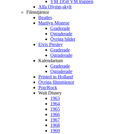
VM 1958 VM truppen
Alfa Olymp-skylt
Filmstjärnor
Beatles
Marilyn Monroe
Graderade
Ograderade
Övriga bilder
Elvis Presley
Graderade
Ograderade
Kalendarium
Graderade
Ograderade
Printed in Holland
Övriga filmstjärnor
Pop/Rock
Walt Disney
1963
1964
1965
1966
1967
1968
1969