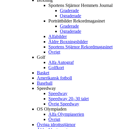
Boxning
Sportens Stjärnor Hemmets Journal
Graderade
Ograderade
Porträttbilder Rekordmagasinet
Graderade
Ograderade
Alfabilder
Äldre Boxningsbilder
Sportens Stjärnor Rekordmagasinet
Övrigt
Golf
Alfa Autograf
Golfkort
Basket
Amerikansk fotboll
Baseball
Speedway
Speedway
Speedway 20–30 talet
Övrig Speedway
OS Olympiaden
Alfa Olympiaserien
Övrigt
Övriga idrottsstjärnor