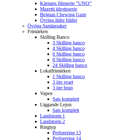
Kärnans filmserie ”UNO”
Mazetti idrottsserie
Belgian Chewing Gum
Övriga äldre bilder
Övriga Samlarsaker
Frimärken
Skilling Banco
3 Skilling banco
4 Skilling banco
6 Skilling banco
8 Skilling banco
24 Skilling banco
Lokalfrimärken
1 Skilling banco
3 öre svart
3 öre brun
Vapen
Sats komplett
Liggande Lejon
Sats komplett
Landstorm 1
Landstorm 2
Ringtyp
Perforering 13
Perforering 14