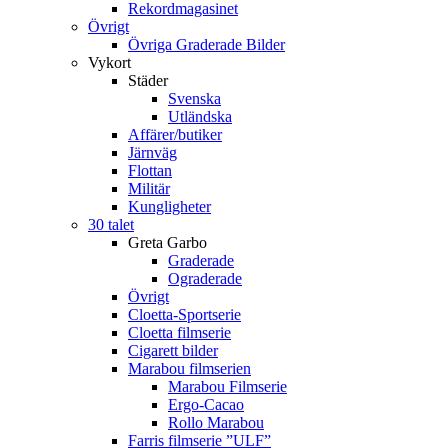
Rekordmagasinet
Övrigt
Övriga Graderade Bilder
Vykort
Städer
Svenska
Utländska
Affärer/butiker
Järnväg
Flottan
Militär
Kungligheter
30 talet
Greta Garbo
Graderade
Ograderade
Övrigt
Cloetta-Sportserie
Cloetta filmserie
Cigarett bilder
Marabou filmserien
Marabou Filmserie
Ergo-Cacao
Rollo Marabou
Farris filmserie ”ULF”