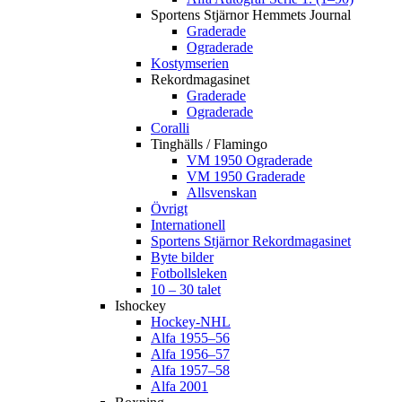
Sportens Stjärnor Hemmets Journal
Graderade
Ograderade
Kostymserien
Rekordmagasinet
Graderade
Ograderade
Coralli
Tinghälls / Flamingo
VM 1950 Ograderade
VM 1950 Graderade
Allsvenskan
Övrigt
Internationell
Sportens Stjärnor Rekordmagasinet
Byte bilder
Fotbollsleken
10 – 30 talet
Ishockey
Hockey-NHL
Alfa 1955–56
Alfa 1956–57
Alfa 1957–58
Alfa 2001