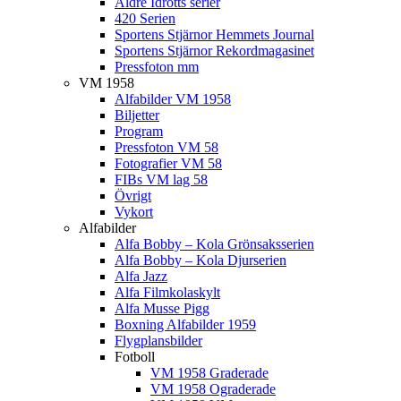
Äldre Idrotts serier
420 Serien
Sportens Stjärnor Hemmets Journal
Sportens Stjärnor Rekordmagasinet
Pressfoton mm
VM 1958
Alfabilder VM 1958
Biljetter
Program
Pressfoton VM 58
Fotografier VM 58
FIBs VM lag 58
Övrigt
Vykort
Alfabilder
Alfa Bobby – Kola Grönsaksserien
Alfa Bobby – Kola Djurserien
Alfa Jazz
Alfa Filmkolaskylt
Alfa Musse Pigg
Boxning Alfabilder 1959
Flygplansbilder
Fotboll
VM 1958 Graderade
VM 1958 Ograderade