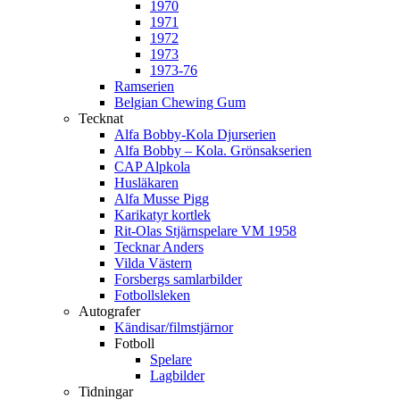
1970
1971
1972
1973
1973-76
Ramserien
Belgian Chewing Gum
Tecknat
Alfa Bobby-Kola Djurserien
Alfa Bobby – Kola. Grönsakserien
CAP Alpkola
Husläkaren
Alfa Musse Pigg
Karikatyr kortlek
Rit-Olas Stjärnspelare VM 1958
Tecknar Anders
Vilda Västern
Forsbergs samlarbilder
Fotbollsleken
Autografer
Kändisar/filmstjärnor
Fotboll
Spelare
Lagbilder
Tidningar