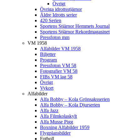
Övrigt
Övriga idrottsstjärnor
Äldre Idrotts serier
420 Serien
Sportens Stjärnor Hemmets Journal
Sportens Stjärnor Rekordmagasinet
Pressfoton mm
VM 1958
Alfabilder VM 1958
Biljetter
Program
Pressfoton VM 58
Fotografier VM 58
FIBs VM lag 58
Övrigt
Vykort
Alfabilder
Alfa Bobby – Kola Grönsaksserien
Alfa Bobby – Kola Djurserien
Alfa Jazz
Alfa Filmkolaskylt
Alfa Musse Pigg
Boxning Alfabilder 1959
Flygplansbilder
Fotboll