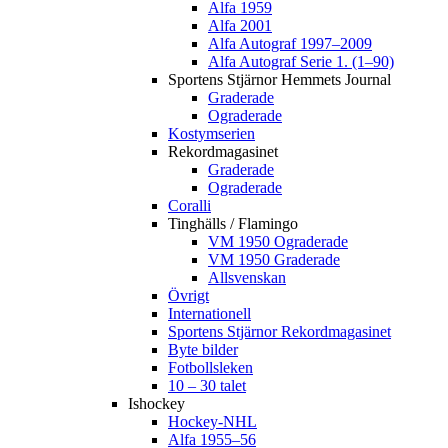
Alfa 1959
Alfa 2001
Alfa Autograf 1997–2009
Alfa Autograf Serie 1. (1–90)
Sportens Stjärnor Hemmets Journal
Graderade
Ograderade
Kostymserien
Rekordmagasinet
Graderade
Ograderade
Coralli
Tinghälls / Flamingo
VM 1950 Ograderade
VM 1950 Graderade
Allsvenskan
Övrigt
Internationell
Sportens Stjärnor Rekordmagasinet
Byte bilder
Fotbollsleken
10 – 30 talet
Ishockey
Hockey-NHL
Alfa 1955–56