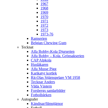
1967
1968
1969
1970
1971
1972
1973
1973-76
Ramserien
Belgian Chewing Gum
Tecknat
Alfa Bobby-Kola Djurserien
Alfa Bobby – Kola. Grönsakserien
CAP Alpkola
Husläkaren
Alfa Musse Pigg
Karikatyr kortlek
Rit-Olas Stjärnspelare VM 1958
Tecknar Anders
Vilda Västern
Forsbergs samlarbilder
Fotbollsleken
Autografer
Kändisar/filmstjärnor
Fotboll