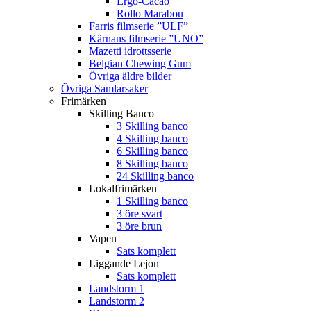
Ergo-Cacao
Rollo Marabou
Farris filmserie ”ULF”
Kärnans filmserie ”UNO”
Mazetti idrottsserie
Belgian Chewing Gum
Övriga äldre bilder
Övriga Samlarsaker
Frimärken
Skilling Banco
3 Skilling banco
4 Skilling banco
6 Skilling banco
8 Skilling banco
24 Skilling banco
Lokalfrimärken
1 Skilling banco
3 öre svart
3 öre brun
Vapen
Sats komplett
Liggande Lejon
Sats komplett
Landstorm 1
Landstorm 2