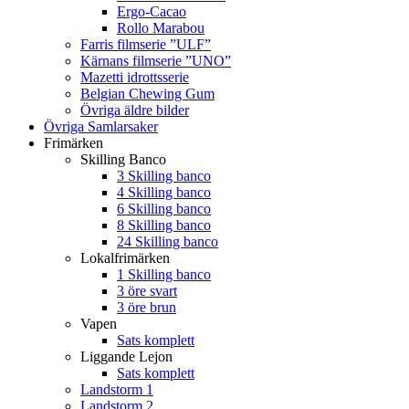
Ergo-Cacao
Rollo Marabou
Farris filmserie ”ULF”
Kärnans filmserie ”UNO”
Mazetti idrottsserie
Belgian Chewing Gum
Övriga äldre bilder
Övriga Samlarsaker
Frimärken
Skilling Banco
3 Skilling banco
4 Skilling banco
6 Skilling banco
8 Skilling banco
24 Skilling banco
Lokalfrimärken
1 Skilling banco
3 öre svart
3 öre brun
Vapen
Sats komplett
Liggande Lejon
Sats komplett
Landstorm 1
Landstorm 2