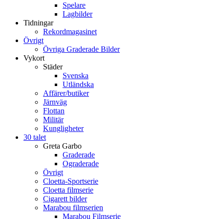
Spelare
Lagbilder
Tidningar
Rekordmagasinet
Övrigt
Övriga Graderade Bilder
Vykort
Städer
Svenska
Utländska
Affärer/butiker
Järnväg
Flottan
Militär
Kungligheter
30 talet
Greta Garbo
Graderade
Ograderade
Övrigt
Cloetta-Sportserie
Cloetta filmserie
Cigarett bilder
Marabou filmserien
Marabou Filmserie