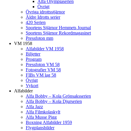
Alfa Olympiaserien
Övrigt
Övriga idrottsstjärnor
Äldre Idrotts serier
420 Serien
Sportens Stjärnor Hemmets Journal
Sportens Stjärnor Rekordmagasinet
Pressfoton mm
VM 1958
Alfabilder VM 1958
Biljetter
Program
Pressfoton VM 58
Fotografier VM 58
FIBs VM lag 58
Övrigt
Vykort
Alfabilder
Alfa Bobby – Kola Grönsaksserien
Alfa Bobby – Kola Djurserien
Alfa Jazz
Alfa Filmkolaskylt
Alfa Musse Pigg
Boxning Alfabilder 1959
Flygplansbilder