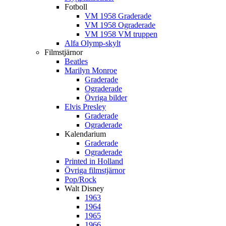
Fotboll
VM 1958 Graderade
VM 1958 Ograderade
VM 1958 VM truppen
Alfa Olymp-skylt
Filmstjärnor
Beatles
Marilyn Monroe
Graderade
Ograderade
Övriga bilder
Elvis Presley
Graderade
Ograderade
Kalendarium
Graderade
Ograderade
Printed in Holland
Övriga filmstjärnor
Pop/Rock
Walt Disney
1963
1964
1965
1966