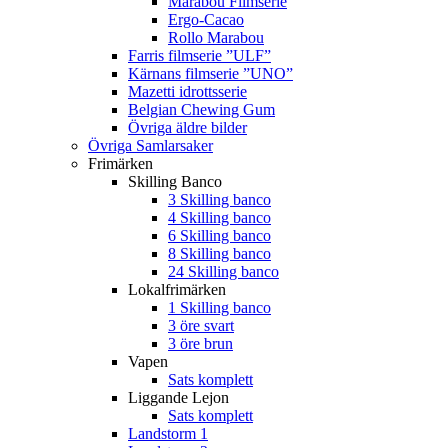
Marabou Filmserie
Ergo-Cacao
Rollo Marabou
Farris filmserie ”ULF”
Kärnans filmserie ”UNO”
Mazetti idrottsserie
Belgian Chewing Gum
Övriga äldre bilder
Övriga Samlarsaker
Frimärken
Skilling Banco
3 Skilling banco
4 Skilling banco
6 Skilling banco
8 Skilling banco
24 Skilling banco
Lokalfrimärken
1 Skilling banco
3 öre svart
3 öre brun
Vapen
Sats komplett
Liggande Lejon
Sats komplett
Landstorm 1