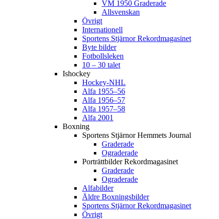
VM 1950 Graderade
Allsvenskan
Övrigt
Internationell
Sportens Stjärnor Rekordmagasinet
Byte bilder
Fotbollsleken
10 – 30 talet
Ishockey
Hockey-NHL
Alfa 1955–56
Alfa 1956–57
Alfa 1957–58
Alfa 2001
Boxning
Sportens Stjärnor Hemmets Journal
Graderade
Ograderade
Porträttbilder Rekordmagasinet
Graderade
Ograderade
Alfabilder
Äldre Boxningsbilder
Sportens Stjärnor Rekordmagasinet
Övrigt