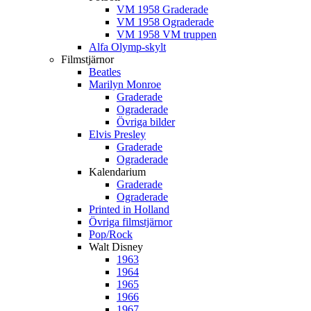
VM 1958 Graderade
VM 1958 Ograderade
VM 1958 VM truppen
Alfa Olymp-skylt
Filmstjärnor
Beatles
Marilyn Monroe
Graderade
Ograderade
Övriga bilder
Elvis Presley
Graderade
Ograderade
Kalendarium
Graderade
Ograderade
Printed in Holland
Övriga filmstjärnor
Pop/Rock
Walt Disney
1963
1964
1965
1966
1967