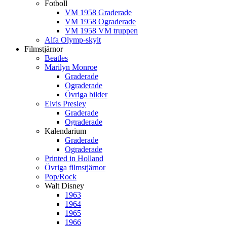
Fotboll
VM 1958 Graderade
VM 1958 Ograderade
VM 1958 VM truppen
Alfa Olymp-skylt
Filmstjärnor
Beatles
Marilyn Monroe
Graderade
Ograderade
Övriga bilder
Elvis Presley
Graderade
Ograderade
Kalendarium
Graderade
Ograderade
Printed in Holland
Övriga filmstjärnor
Pop/Rock
Walt Disney
1963
1964
1965
1966