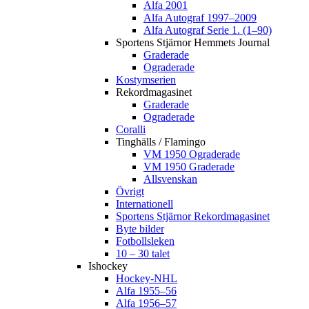
Alfa 2001
Alfa Autograf 1997–2009
Alfa Autograf Serie 1. (1–90)
Sportens Stjärnor Hemmets Journal
Graderade
Ograderade
Kostymserien
Rekordmagasinet
Graderade
Ograderade
Coralli
Tinghälls / Flamingo
VM 1950 Ograderade
VM 1950 Graderade
Allsvenskan
Övrigt
Internationell
Sportens Stjärnor Rekordmagasinet
Byte bilder
Fotbollsleken
10 – 30 talet
Ishockey
Hockey-NHL
Alfa 1955–56
Alfa 1956–57