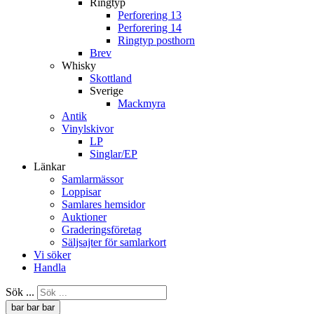
Ringtyp
Perforering 13
Perforering 14
Ringtyp posthorn
Brev
Whisky
Skottland
Sverige
Mackmyra
Antik
Vinylskivor
LP
Singlar/EP
Länkar
Samlarmässor
Loppisar
Samlares hemsidor
Auktioner
Graderingsföretag
Säljsajter för samlarkort
Vi söker
Handla
Sök ...
bar
bar
bar