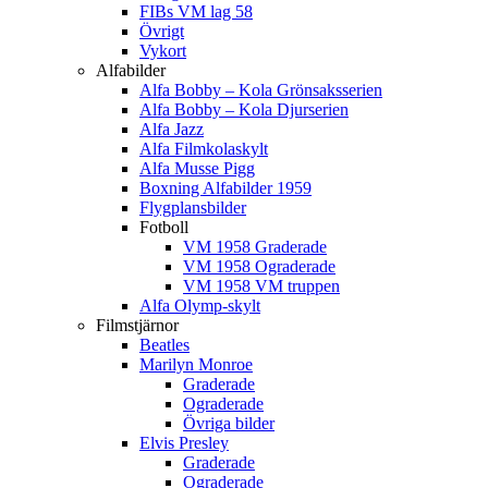
FIBs VM lag 58
Övrigt
Vykort
Alfabilder
Alfa Bobby – Kola Grönsaksserien
Alfa Bobby – Kola Djurserien
Alfa Jazz
Alfa Filmkolaskylt
Alfa Musse Pigg
Boxning Alfabilder 1959
Flygplansbilder
Fotboll
VM 1958 Graderade
VM 1958 Ograderade
VM 1958 VM truppen
Alfa Olymp-skylt
Filmstjärnor
Beatles
Marilyn Monroe
Graderade
Ograderade
Övriga bilder
Elvis Presley
Graderade
Ograderade