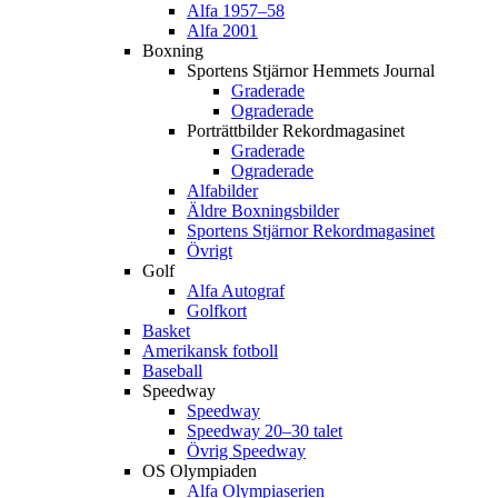
Alfa 1957–58
Alfa 2001
Boxning
Sportens Stjärnor Hemmets Journal
Graderade
Ograderade
Porträttbilder Rekordmagasinet
Graderade
Ograderade
Alfabilder
Äldre Boxningsbilder
Sportens Stjärnor Rekordmagasinet
Övrigt
Golf
Alfa Autograf
Golfkort
Basket
Amerikansk fotboll
Baseball
Speedway
Speedway
Speedway 20–30 talet
Övrig Speedway
OS Olympiaden
Alfa Olympiaserien