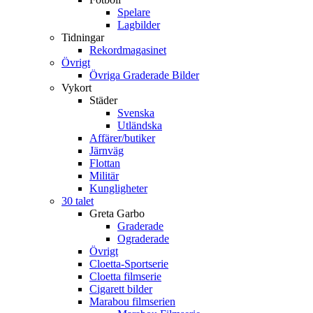
Spelare
Lagbilder
Tidningar
Rekordmagasinet
Övrigt
Övriga Graderade Bilder
Vykort
Städer
Svenska
Utländska
Affärer/butiker
Järnväg
Flottan
Militär
Kungligheter
30 talet
Greta Garbo
Graderade
Ograderade
Övrigt
Cloetta-Sportserie
Cloetta filmserie
Cigarett bilder
Marabou filmserien