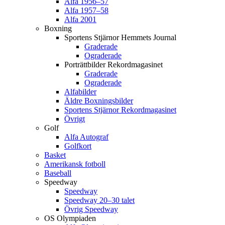
Alfa 1956–57
Alfa 1957–58
Alfa 2001
Boxning
Sportens Stjärnor Hemmets Journal
Graderade
Ograderade
Porträttbilder Rekordmagasinet
Graderade
Ograderade
Alfabilder
Äldre Boxningsbilder
Sportens Stjärnor Rekordmagasinet
Övrigt
Golf
Alfa Autograf
Golfkort
Basket
Amerikansk fotboll
Baseball
Speedway
Speedway
Speedway 20–30 talet
Övrig Speedway
OS Olympiaden