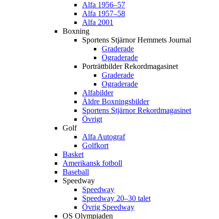
Alfa 1956–57
Alfa 1957–58
Alfa 2001
Boxning
Sportens Stjärnor Hemmets Journal
Graderade
Ograderade
Porträttbilder Rekordmagasinet
Graderade
Ograderade
Alfabilder
Äldre Boxningsbilder
Sportens Stjärnor Rekordmagasinet
Övrigt
Golf
Alfa Autograf
Golfkort
Basket
Amerikansk fotboll
Baseball
Speedway
Speedway
Speedway 20–30 talet
Övrig Speedway
OS Olympiaden