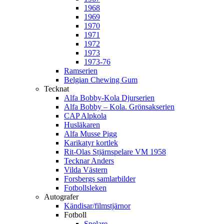
1968
1969
1970
1971
1972
1973
1973-76
Ramserien
Belgian Chewing Gum
Tecknat
Alfa Bobby-Kola Djurserien
Alfa Bobby – Kola. Grönsakserien
CAP Alpkola
Husläkaren
Alfa Musse Pigg
Karikatyr kortlek
Rit-Olas Stjärnspelare VM 1958
Tecknar Anders
Vilda Västern
Forsbergs samlarbilder
Fotbollsleken
Autografer
Kändisar/filmstjärnor
Fotboll
Spelare