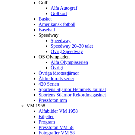
Golf
Alfa Autograf
Golfkort
Basket
Amerikansk fotboll
Baseball
Speedway
Speedway
Speedway 20–30 talet
Övrig Speedway
OS Olympiaden
Alfa Olympiaserien
Övrigt
Övriga idrottsstjärnor
Äldre Idrotts serier
420 Serien
Sportens Stjärnor Hemmets Journal
Sportens Stjärnor Rekordmagasinet
Pressfoton mm
VM 1958
Alfabilder VM 1958
Biljetter
Program
Pressfoton VM 58
Fotografier VM 58