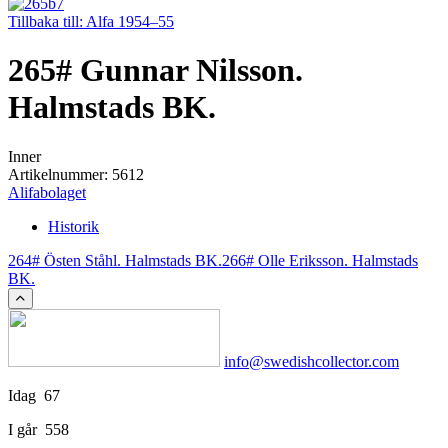
Tillbaka till: Alfa 1954–55
265# Gunnar Nilsson.
Halmstads BK.
Inner
Artikelnummer: 5612
Alifabolaget
Historik
264# Östen Ståhl. Halmstads BK.
266# Olle Eriksson. Halmstads
BK.
info@swedishcollector.com
Idag
67
I går
558