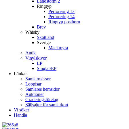
Landstorm 2
Ringtyp
Perforering 13
Perforering 14
Ringtyp posthorn
Brev
Whisky
Skottland
Sverige
Mackmyra
Antik
Vinylskivor
LP
Singlar/EP
Länkar
Samlarmässor
Loppisar
Samlares hemsidor
Auktioner
Graderingsföretag
Säljsajter för samlarkort
Vi söker
Handla