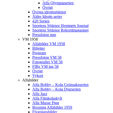
Alfa Olympiaserien
Övrigt
Övriga idrottsstjärnor
Äldre Idrotts serier
420 Serien
Sportens Stjärnor Hemmets Journal
Sportens Stjärnor Rekordmagasinet
Pressfoton mm
VM 1958
Alfabilder VM 1958
Biljetter
Program
Pressfoton VM 58
Fotografier VM 58
FIBs VM lag 58
Övrigt
Vykort
Alfabilder
Alfa Bobby – Kola Grönsaksserien
Alfa Bobby – Kola Djurserien
Alfa Jazz
Alfa Filmkolaskylt
Alfa Musse Pigg
Boxning Alfabilder 1959
Flygplansbilder