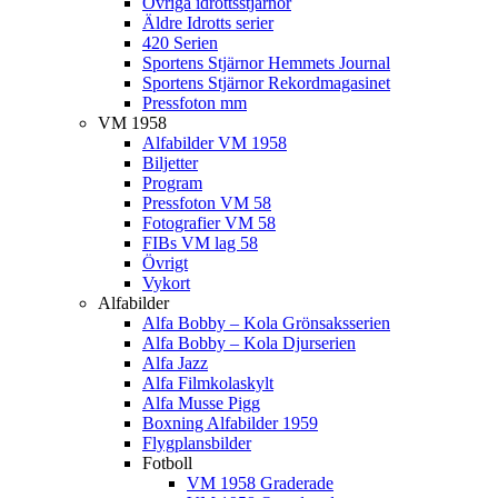
Övriga idrottsstjärnor
Äldre Idrotts serier
420 Serien
Sportens Stjärnor Hemmets Journal
Sportens Stjärnor Rekordmagasinet
Pressfoton mm
VM 1958
Alfabilder VM 1958
Biljetter
Program
Pressfoton VM 58
Fotografier VM 58
FIBs VM lag 58
Övrigt
Vykort
Alfabilder
Alfa Bobby – Kola Grönsaksserien
Alfa Bobby – Kola Djurserien
Alfa Jazz
Alfa Filmkolaskylt
Alfa Musse Pigg
Boxning Alfabilder 1959
Flygplansbilder
Fotboll
VM 1958 Graderade