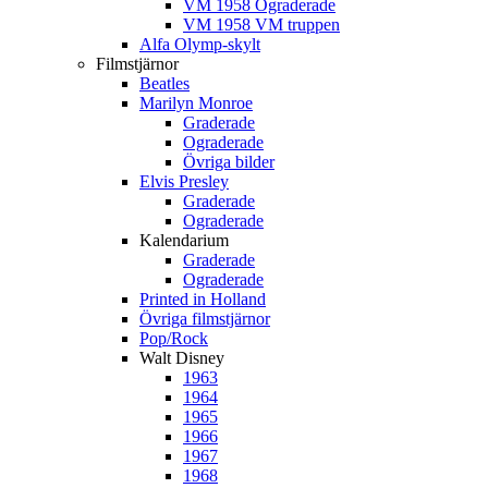
VM 1958 Ograderade
VM 1958 VM truppen
Alfa Olymp-skylt
Filmstjärnor
Beatles
Marilyn Monroe
Graderade
Ograderade
Övriga bilder
Elvis Presley
Graderade
Ograderade
Kalendarium
Graderade
Ograderade
Printed in Holland
Övriga filmstjärnor
Pop/Rock
Walt Disney
1963
1964
1965
1966
1967
1968