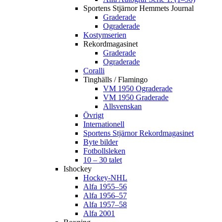
Sportens Stjärnor Hemmets Journal
Graderade
Ograderade
Kostymserien
Rekordmagasinet
Graderade
Ograderade
Coralli
Tinghälls / Flamingo
VM 1950 Ograderade
VM 1950 Graderade
Allsvenskan
Övrigt
Internationell
Sportens Stjärnor Rekordmagasinet
Byte bilder
Fotbollsleken
10 – 30 talet
Ishockey
Hockey-NHL
Alfa 1955–56
Alfa 1956–57
Alfa 1957–58
Alfa 2001