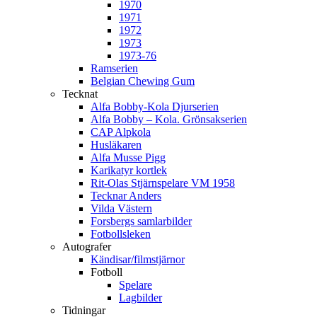
1970
1971
1972
1973
1973-76
Ramserien
Belgian Chewing Gum
Tecknat
Alfa Bobby-Kola Djurserien
Alfa Bobby – Kola. Grönsakserien
CAP Alpkola
Husläkaren
Alfa Musse Pigg
Karikatyr kortlek
Rit-Olas Stjärnspelare VM 1958
Tecknar Anders
Vilda Västern
Forsbergs samlarbilder
Fotbollsleken
Autografer
Kändisar/filmstjärnor
Fotboll
Spelare
Lagbilder
Tidningar