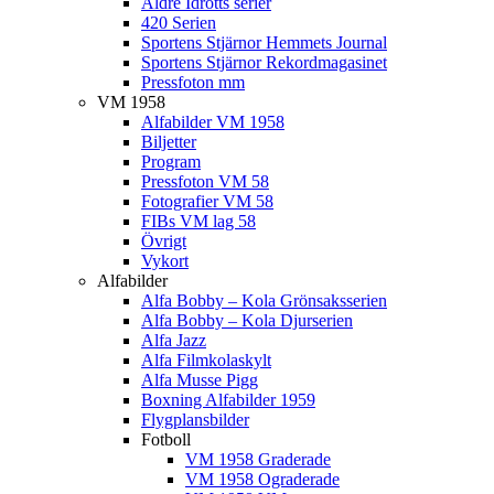
Äldre Idrotts serier
420 Serien
Sportens Stjärnor Hemmets Journal
Sportens Stjärnor Rekordmagasinet
Pressfoton mm
VM 1958
Alfabilder VM 1958
Biljetter
Program
Pressfoton VM 58
Fotografier VM 58
FIBs VM lag 58
Övrigt
Vykort
Alfabilder
Alfa Bobby – Kola Grönsaksserien
Alfa Bobby – Kola Djurserien
Alfa Jazz
Alfa Filmkolaskylt
Alfa Musse Pigg
Boxning Alfabilder 1959
Flygplansbilder
Fotboll
VM 1958 Graderade
VM 1958 Ograderade