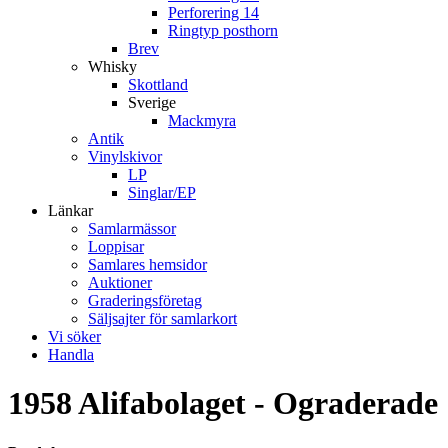
Perforering 14
Ringtyp posthorn
Brev
Whisky
Skottland
Sverige
Mackmyra
Antik
Vinylskivor
LP
Singlar/EP
Länkar
Samlarmässor
Loppisar
Samlares hemsidor
Auktioner
Graderingsföretag
Säljsajter för samlarkort
Vi söker
Handla
1958 Alifabolaget - Ograderade