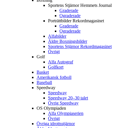
Boxning
Sportens Stjärnor Hemmets Journal
Graderade
Ograderade
Porträttbilder Rekordmagasinet
Graderade
Ograderade
Alfabilder
Äldre Boxningsbilder
Sportens Stjärnor Rekordmagasinet
Övrigt
Golf
Alfa Autograf
Golfkort
Basket
Amerikansk fotboll
Baseball
Speedway
Speedway
Speedway 20–30 talet
Övrig Speedway
OS Olympiaden
Alfa Olympiaserien
Övrigt
Övriga idrottsstjärnor