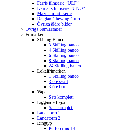
Farris filmserie ”ULF”
Kärnans filmserie ”UNO”
Mazetti idrottsserie
Belgian Chewing Gum
Övriga äldre bilder
Övriga Samlarsaker
Frimärken
Skilling Banco
3 Skilling banco
4 Skilling banco
6 Skilling banco
8 Skilling banco
24 Skilling banco
Lokalfrimärken
1 Skilling banco
3 öre svart
3 öre brun
Vapen
Sats komplett
Liggande Lejon
Sats komplett
Landstorm 1
Landstorm 2
Ringtyp
Perforering 13