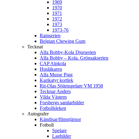
1969
1970
1971
1972
1973
1973-76
Ramserien
Belgian Chewing Gum
Tecknat
Alfa Bobby-Kola Djurserien
Alfa Bobby – Kola. Grönsakserien
CAP Alpkola
Husläkaren
Alfa Musse Pigg
Karikatyr kortlek
Rit-Olas Stjärnspelare VM 1958
Tecknar Anders
Vilda Västern
Forsbergs samlarbilder
Fotbollsleken
Autografer
Kändisar/filmstjärnor
Fotboll
Spelare
Lagbilder