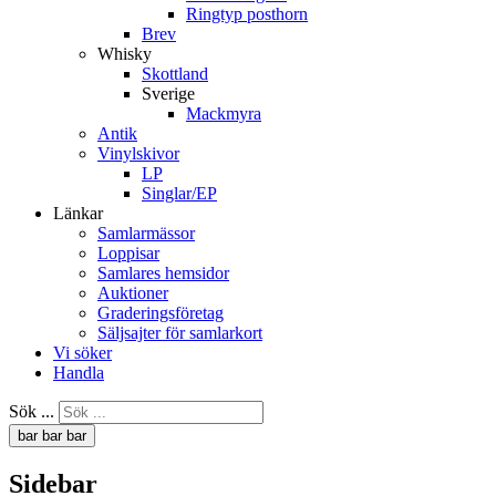
Ringtyp posthorn
Brev
Whisky
Skottland
Sverige
Mackmyra
Antik
Vinylskivor
LP
Singlar/EP
Länkar
Samlarmässor
Loppisar
Samlares hemsidor
Auktioner
Graderingsföretag
Säljsajter för samlarkort
Vi söker
Handla
Sök ...
bar
bar
bar
Sidebar