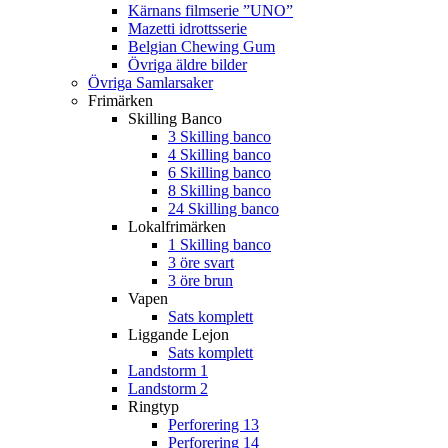
Kärnans filmserie ”UNO”
Mazetti idrottsserie
Belgian Chewing Gum
Övriga äldre bilder
Övriga Samlarsaker
Frimärken
Skilling Banco
3 Skilling banco
4 Skilling banco
6 Skilling banco
8 Skilling banco
24 Skilling banco
Lokalfrimärken
1 Skilling banco
3 öre svart
3 öre brun
Vapen
Sats komplett
Liggande Lejon
Sats komplett
Landstorm 1
Landstorm 2
Ringtyp
Perforering 13
Perforering 14