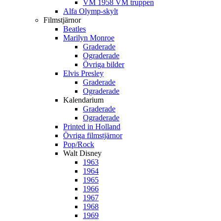
VM 1958 VM truppen
Alfa Olymp-skylt
Filmstjärnor
Beatles
Marilyn Monroe
Graderade
Ograderade
Övriga bilder
Elvis Presley
Graderade
Ograderade
Kalendarium
Graderade
Ograderade
Printed in Holland
Övriga filmstjärnor
Pop/Rock
Walt Disney
1963
1964
1965
1966
1967
1968
1969