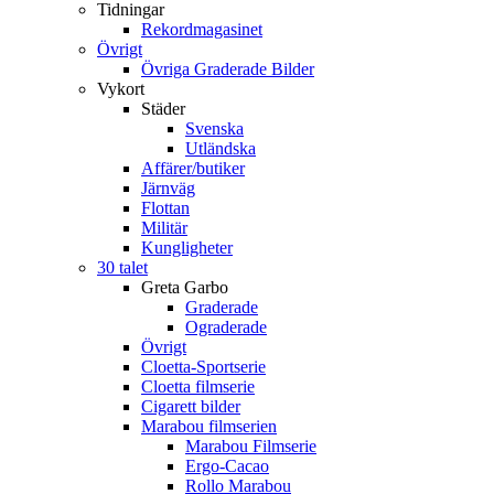
Tidningar
Rekordmagasinet
Övrigt
Övriga Graderade Bilder
Vykort
Städer
Svenska
Utländska
Affärer/butiker
Järnväg
Flottan
Militär
Kungligheter
30 talet
Greta Garbo
Graderade
Ograderade
Övrigt
Cloetta-Sportserie
Cloetta filmserie
Cigarett bilder
Marabou filmserien
Marabou Filmserie
Ergo-Cacao
Rollo Marabou