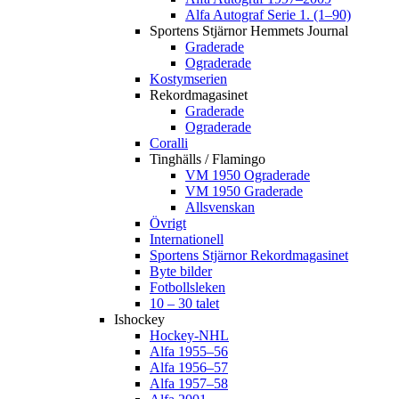
Alfa Autograf Serie 1. (1–90)
Sportens Stjärnor Hemmets Journal
Graderade
Ograderade
Kostymserien
Rekordmagasinet
Graderade
Ograderade
Coralli
Tinghälls / Flamingo
VM 1950 Ograderade
VM 1950 Graderade
Allsvenskan
Övrigt
Internationell
Sportens Stjärnor Rekordmagasinet
Byte bilder
Fotbollsleken
10 – 30 talet
Ishockey
Hockey-NHL
Alfa 1955–56
Alfa 1956–57
Alfa 1957–58