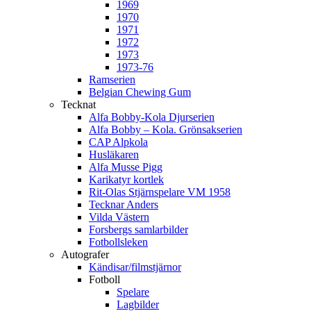
1969
1970
1971
1972
1973
1973-76
Ramserien
Belgian Chewing Gum
Tecknat
Alfa Bobby-Kola Djurserien
Alfa Bobby – Kola. Grönsakserien
CAP Alpkola
Husläkaren
Alfa Musse Pigg
Karikatyr kortlek
Rit-Olas Stjärnspelare VM 1958
Tecknar Anders
Vilda Västern
Forsbergs samlarbilder
Fotbollsleken
Autografer
Kändisar/filmstjärnor
Fotboll
Spelare
Lagbilder