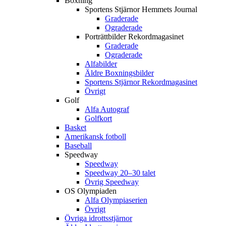
Boxning
Sportens Stjärnor Hemmets Journal
Graderade
Ograderade
Porträttbilder Rekordmagasinet
Graderade
Ograderade
Alfabilder
Äldre Boxningsbilder
Sportens Stjärnor Rekordmagasinet
Övrigt
Golf
Alfa Autograf
Golfkort
Basket
Amerikansk fotboll
Baseball
Speedway
Speedway
Speedway 20–30 talet
Övrig Speedway
OS Olympiaden
Alfa Olympiaserien
Övrigt
Övriga idrottsstjärnor