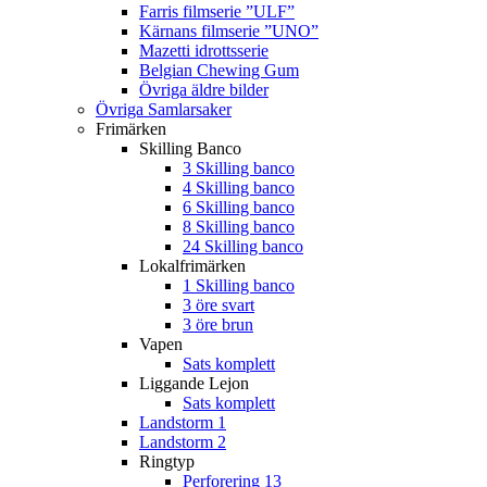
Farris filmserie ”ULF”
Kärnans filmserie ”UNO”
Mazetti idrottsserie
Belgian Chewing Gum
Övriga äldre bilder
Övriga Samlarsaker
Frimärken
Skilling Banco
3 Skilling banco
4 Skilling banco
6 Skilling banco
8 Skilling banco
24 Skilling banco
Lokalfrimärken
1 Skilling banco
3 öre svart
3 öre brun
Vapen
Sats komplett
Liggande Lejon
Sats komplett
Landstorm 1
Landstorm 2
Ringtyp
Perforering 13