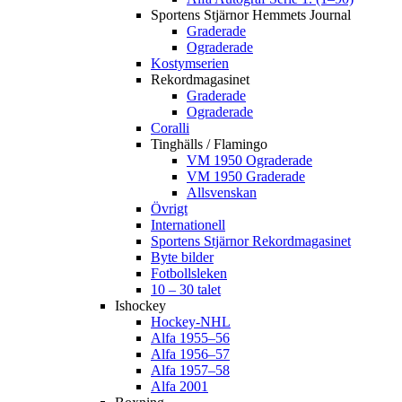
Sportens Stjärnor Hemmets Journal
Graderade
Ograderade
Kostymserien
Rekordmagasinet
Graderade
Ograderade
Coralli
Tinghälls / Flamingo
VM 1950 Ograderade
VM 1950 Graderade
Allsvenskan
Övrigt
Internationell
Sportens Stjärnor Rekordmagasinet
Byte bilder
Fotbollsleken
10 – 30 talet
Ishockey
Hockey-NHL
Alfa 1955–56
Alfa 1956–57
Alfa 1957–58
Alfa 2001