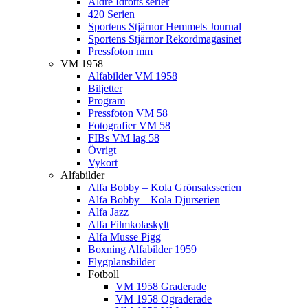
Äldre Idrotts serier
420 Serien
Sportens Stjärnor Hemmets Journal
Sportens Stjärnor Rekordmagasinet
Pressfoton mm
VM 1958
Alfabilder VM 1958
Biljetter
Program
Pressfoton VM 58
Fotografier VM 58
FIBs VM lag 58
Övrigt
Vykort
Alfabilder
Alfa Bobby – Kola Grönsaksserien
Alfa Bobby – Kola Djurserien
Alfa Jazz
Alfa Filmkolaskylt
Alfa Musse Pigg
Boxning Alfabilder 1959
Flygplansbilder
Fotboll
VM 1958 Graderade
VM 1958 Ograderade