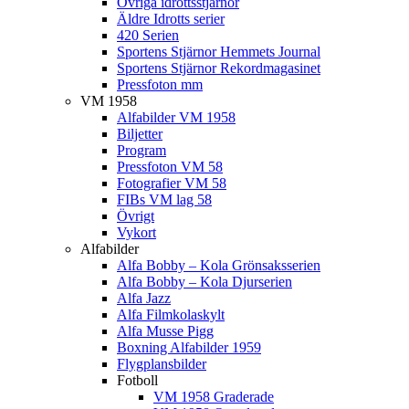
Övriga idrottsstjärnor
Äldre Idrotts serier
420 Serien
Sportens Stjärnor Hemmets Journal
Sportens Stjärnor Rekordmagasinet
Pressfoton mm
VM 1958
Alfabilder VM 1958
Biljetter
Program
Pressfoton VM 58
Fotografier VM 58
FIBs VM lag 58
Övrigt
Vykort
Alfabilder
Alfa Bobby – Kola Grönsaksserien
Alfa Bobby – Kola Djurserien
Alfa Jazz
Alfa Filmkolaskylt
Alfa Musse Pigg
Boxning Alfabilder 1959
Flygplansbilder
Fotboll
VM 1958 Graderade