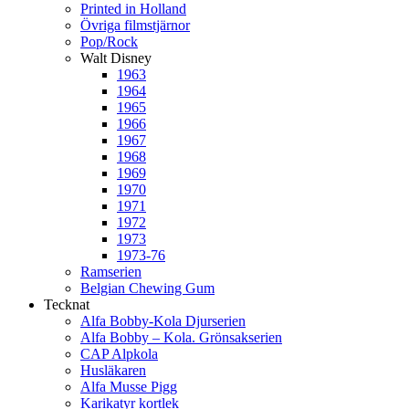
Printed in Holland
Övriga filmstjärnor
Pop/Rock
Walt Disney
1963
1964
1965
1966
1967
1968
1969
1970
1971
1972
1973
1973-76
Ramserien
Belgian Chewing Gum
Tecknat
Alfa Bobby-Kola Djurserien
Alfa Bobby – Kola. Grönsakserien
CAP Alpkola
Husläkaren
Alfa Musse Pigg
Karikatyr kortlek