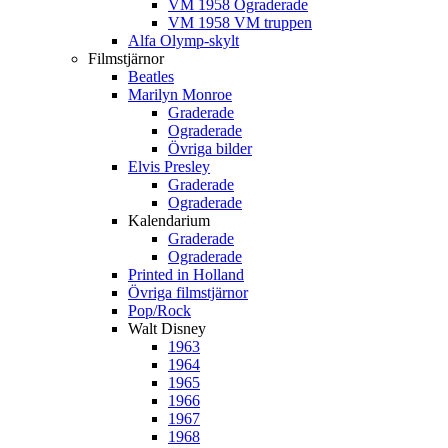
VM 1958 Ograderade
VM 1958 VM truppen
Alfa Olymp-skylt
Filmstjärnor
Beatles
Marilyn Monroe
Graderade
Ograderade
Övriga bilder
Elvis Presley
Graderade
Ograderade
Kalendarium
Graderade
Ograderade
Printed in Holland
Övriga filmstjärnor
Pop/Rock
Walt Disney
1963
1964
1965
1966
1967
1968