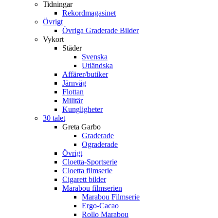
Tidningar
Rekordmagasinet
Övrigt
Övriga Graderade Bilder
Vykort
Städer
Svenska
Utländska
Affärer/butiker
Järnväg
Flottan
Militär
Kungligheter
30 talet
Greta Garbo
Graderade
Ograderade
Övrigt
Cloetta-Sportserie
Cloetta filmserie
Cigarett bilder
Marabou filmserien
Marabou Filmserie
Ergo-Cacao
Rollo Marabou