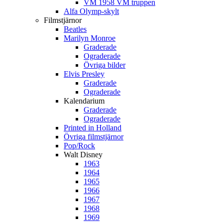
VM 1958 VM truppen
Alfa Olymp-skylt
Filmstjärnor
Beatles
Marilyn Monroe
Graderade
Ograderade
Övriga bilder
Elvis Presley
Graderade
Ograderade
Kalendarium
Graderade
Ograderade
Printed in Holland
Övriga filmstjärnor
Pop/Rock
Walt Disney
1963
1964
1965
1966
1967
1968
1969