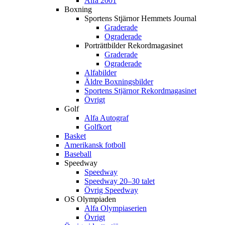
Alfa 2001
Boxning
Sportens Stjärnor Hemmets Journal
Graderade
Ograderade
Porträttbilder Rekordmagasinet
Graderade
Ograderade
Alfabilder
Äldre Boxningsbilder
Sportens Stjärnor Rekordmagasinet
Övrigt
Golf
Alfa Autograf
Golfkort
Basket
Amerikansk fotboll
Baseball
Speedway
Speedway
Speedway 20–30 talet
Övrig Speedway
OS Olympiaden
Alfa Olympiaserien
Övrigt