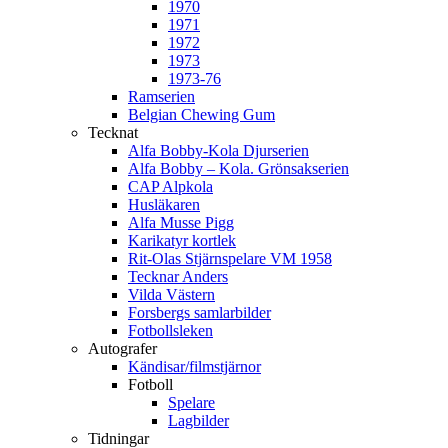
1970
1971
1972
1973
1973-76
Ramserien
Belgian Chewing Gum
Tecknat
Alfa Bobby-Kola Djurserien
Alfa Bobby – Kola. Grönsakserien
CAP Alpkola
Husläkaren
Alfa Musse Pigg
Karikatyr kortlek
Rit-Olas Stjärnspelare VM 1958
Tecknar Anders
Vilda Västern
Forsbergs samlarbilder
Fotbollsleken
Autografer
Kändisar/filmstjärnor
Fotboll
Spelare
Lagbilder
Tidningar