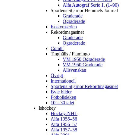
Alfa Autograf Serie 1. (1–90)
Sportens Stjärnor Hemmets Journal
Graderade
Ograderade
Kostymserien
Rekordmagasinet
Graderade
Ograderade
Coralli
Tinghälls / Flamingo
VM 1950 Ograderade
VM 1950 Graderade
Allsvenskan
Övrigt
Internationell
Sportens Stjärnor Rekordmagasinet
Byte bilder
Fotbollsleken
10 – 30 talet
Ishockey
Hockey-NHL
Alfa 1955–56
Alfa 1956–57
Alfa 1957–58