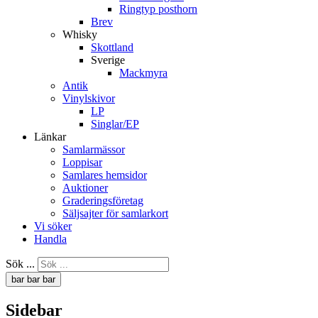
Ringtyp posthorn
Brev
Whisky
Skottland
Sverige
Mackmyra
Antik
Vinylskivor
LP
Singlar/EP
Länkar
Samlarmässor
Loppisar
Samlares hemsidor
Auktioner
Graderingsföretag
Säljsajter för samlarkort
Vi söker
Handla
Sök ...
bar
bar
bar
Sidebar