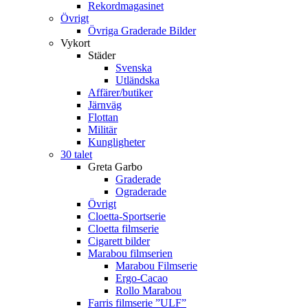
Rekordmagasinet
Övrigt
Övriga Graderade Bilder
Vykort
Städer
Svenska
Utländska
Affärer/butiker
Järnväg
Flottan
Militär
Kungligheter
30 talet
Greta Garbo
Graderade
Ograderade
Övrigt
Cloetta-Sportserie
Cloetta filmserie
Cigarett bilder
Marabou filmserien
Marabou Filmserie
Ergo-Cacao
Rollo Marabou
Farris filmserie ”ULF”