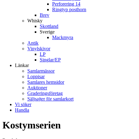
Perforering 14
Ringtyp posthorn
Brev
Whisky
Skottland
Sverige
Mackmyra
Antik
Vinylskivor
LP
Singlar/EP
Länkar
Samlarmässor
Loppisar
Samlares hemsidor
Auktioner
Graderingsföretag
Säljsajter för samlarkort
Vi söker
Handla
Kostymserien