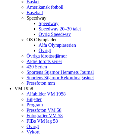
Basket
Amerikansk fotboll
Baseball
Speedway
Speedway
Speedway 20–30 talet
Övrig Speedway
OS Olympiaden
Alfa Olympiaserien
Övrigt
Övriga idrottsstjärnor
Äldre Idrotts serier
420 Serien
Sportens Stjärnor Hemmets Journal
Sportens Stjärnor Rekordmagasinet
Pressfoton mm
VM 1958
Alfabilder VM 1958
Biljetter
Program
Pressfoton VM 58
Fotografier VM 58
FIBs VM lag 58
Övrigt
Vykort