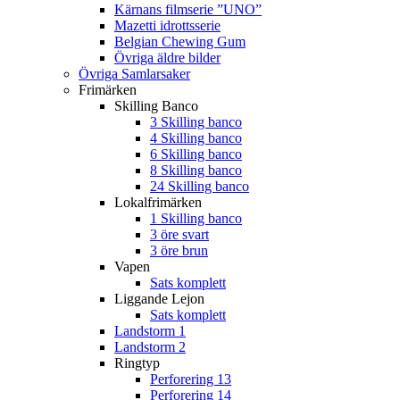
Kärnans filmserie ”UNO”
Mazetti idrottsserie
Belgian Chewing Gum
Övriga äldre bilder
Övriga Samlarsaker
Frimärken
Skilling Banco
3 Skilling banco
4 Skilling banco
6 Skilling banco
8 Skilling banco
24 Skilling banco
Lokalfrimärken
1 Skilling banco
3 öre svart
3 öre brun
Vapen
Sats komplett
Liggande Lejon
Sats komplett
Landstorm 1
Landstorm 2
Ringtyp
Perforering 13
Perforering 14