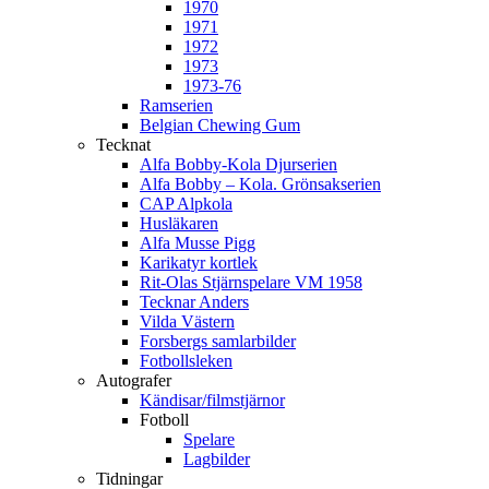
1970
1971
1972
1973
1973-76
Ramserien
Belgian Chewing Gum
Tecknat
Alfa Bobby-Kola Djurserien
Alfa Bobby – Kola. Grönsakserien
CAP Alpkola
Husläkaren
Alfa Musse Pigg
Karikatyr kortlek
Rit-Olas Stjärnspelare VM 1958
Tecknar Anders
Vilda Västern
Forsbergs samlarbilder
Fotbollsleken
Autografer
Kändisar/filmstjärnor
Fotboll
Spelare
Lagbilder
Tidningar