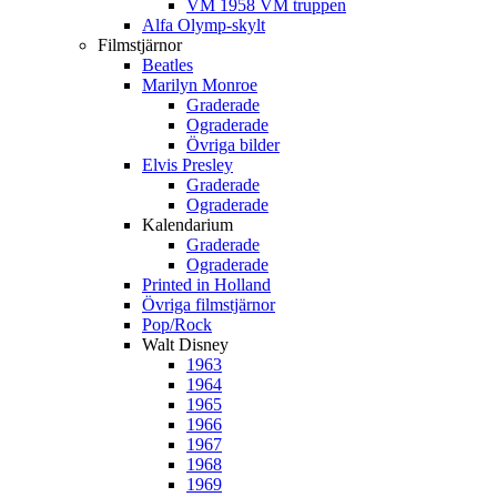
VM 1958 VM truppen
Alfa Olymp-skylt
Filmstjärnor
Beatles
Marilyn Monroe
Graderade
Ograderade
Övriga bilder
Elvis Presley
Graderade
Ograderade
Kalendarium
Graderade
Ograderade
Printed in Holland
Övriga filmstjärnor
Pop/Rock
Walt Disney
1963
1964
1965
1966
1967
1968
1969