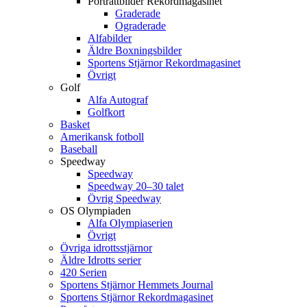
Porträttbilder Rekordmagasinet
Graderade
Ograderade
Alfabilder
Äldre Boxningsbilder
Sportens Stjärnor Rekordmagasinet
Övrigt
Golf
Alfa Autograf
Golfkort
Basket
Amerikansk fotboll
Baseball
Speedway
Speedway
Speedway 20–30 talet
Övrig Speedway
OS Olympiaden
Alfa Olympiaserien
Övrigt
Övriga idrottsstjärnor
Äldre Idrotts serier
420 Serien
Sportens Stjärnor Hemmets Journal
Sportens Stjärnor Rekordmagasinet