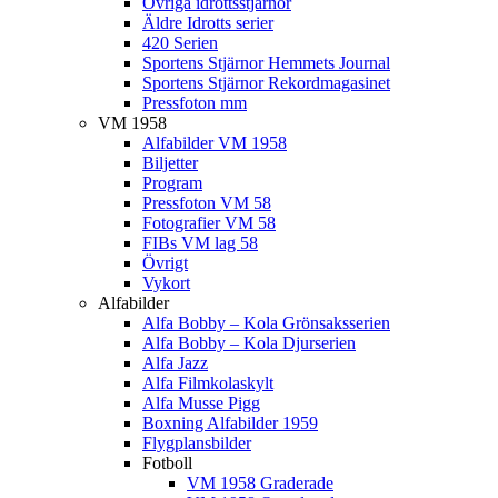
Övriga idrottsstjärnor
Äldre Idrotts serier
420 Serien
Sportens Stjärnor Hemmets Journal
Sportens Stjärnor Rekordmagasinet
Pressfoton mm
VM 1958
Alfabilder VM 1958
Biljetter
Program
Pressfoton VM 58
Fotografier VM 58
FIBs VM lag 58
Övrigt
Vykort
Alfabilder
Alfa Bobby – Kola Grönsaksserien
Alfa Bobby – Kola Djurserien
Alfa Jazz
Alfa Filmkolaskylt
Alfa Musse Pigg
Boxning Alfabilder 1959
Flygplansbilder
Fotboll
VM 1958 Graderade