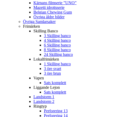
Kärnans filmserie ”UNO”
Mazetti idrottsserie
Belgian Chewing Gum
Övriga äldre bilder
Övriga Samlarsaker
Frimärken
Skilling Banco
3 Skilling banco
4 Skilling banco
6 Skilling banco
8 Skilling banco
24 Skilling banco
Lokalfrimärken
1 Skilling banco
3 öre svart
3 öre brun
Vapen
Sats komplett
Liggande Lejon
Sats komplett
Landstorm 1
Landstorm 2
Ringtyp
Perforering 13
Perforering 14