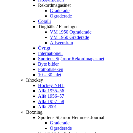
Rekordmagasinet
Graderade
Ograderade
Coralli
Tinghälls / Flamingo
VM 1950 Ograderade
VM 1950 Graderade
Allsvenskan
Övrigt
Internationell
Sportens Stjärnor Rekordmagasinet
Byte bilder
Fotbollsleken
10 – 30 talet
Ishockey
Hockey-NHL
Alfa 1955–56
Alfa 1956–57
Alfa 1957–58
Alfa 2001
Boxning
Sportens Stjärnor Hemmets Journal
Graderade
Ograderade