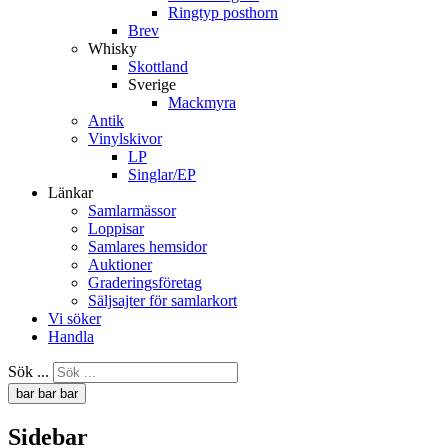
Ringtyp posthorn
Brev
Whisky
Skottland
Sverige
Mackmyra
Antik
Vinylskivor
LP
Singlar/EP
Länkar
Samlarmässor
Loppisar
Samlares hemsidor
Auktioner
Graderingsföretag
Säljsajter för samlarkort
Vi söker
Handla
Sök ...
bar
bar
bar
Sidebar