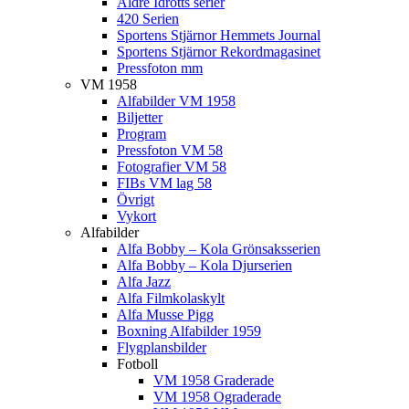
Äldre Idrotts serier
420 Serien
Sportens Stjärnor Hemmets Journal
Sportens Stjärnor Rekordmagasinet
Pressfoton mm
VM 1958
Alfabilder VM 1958
Biljetter
Program
Pressfoton VM 58
Fotografier VM 58
FIBs VM lag 58
Övrigt
Vykort
Alfabilder
Alfa Bobby – Kola Grönsaksserien
Alfa Bobby – Kola Djurserien
Alfa Jazz
Alfa Filmkolaskylt
Alfa Musse Pigg
Boxning Alfabilder 1959
Flygplansbilder
Fotboll
VM 1958 Graderade
VM 1958 Ograderade