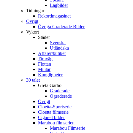
Lagbilder
Tidningar
Rekordmagasinet
Övrigt
Övriga Graderade Bilder
Vykort
Städer
Svenska
Utländska
Affärer/butiker
Järnväg
Flottan
Militär
Kungligheter
30 talet
Greta Garbo
Graderade
Ograderade
Övrigt
Cloetta-Sportserie
Cloetta filmserie
Cigarett bilder
Marabou filmserien
Marabou Filmserie