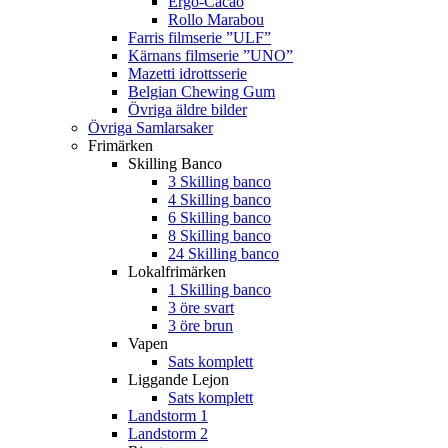
Ergo-Cacao
Rollo Marabou
Farris filmserie ”ULF”
Kärnans filmserie ”UNO”
Mazetti idrottsserie
Belgian Chewing Gum
Övriga äldre bilder
Övriga Samlarsaker
Frimärken
Skilling Banco
3 Skilling banco
4 Skilling banco
6 Skilling banco
8 Skilling banco
24 Skilling banco
Lokalfrimärken
1 Skilling banco
3 öre svart
3 öre brun
Vapen
Sats komplett
Liggande Lejon
Sats komplett
Landstorm 1
Landstorm 2