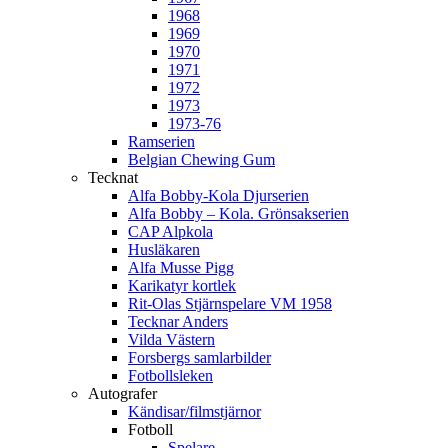
1968
1969
1970
1971
1972
1973
1973-76
Ramserien
Belgian Chewing Gum
Tecknat
Alfa Bobby-Kola Djurserien
Alfa Bobby – Kola. Grönsakserien
CAP Alpkola
Husläkaren
Alfa Musse Pigg
Karikatyr kortlek
Rit-Olas Stjärnspelare VM 1958
Tecknar Anders
Vilda Västern
Forsbergs samlarbilder
Fotbollsleken
Autografer
Kändisar/filmstjärnor
Fotboll
Spelare