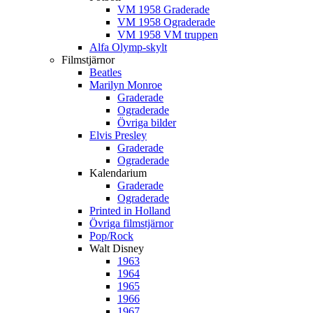
VM 1958 Graderade
VM 1958 Ograderade
VM 1958 VM truppen
Alfa Olymp-skylt
Filmstjärnor
Beatles
Marilyn Monroe
Graderade
Ograderade
Övriga bilder
Elvis Presley
Graderade
Ograderade
Kalendarium
Graderade
Ograderade
Printed in Holland
Övriga filmstjärnor
Pop/Rock
Walt Disney
1963
1964
1965
1966
1967