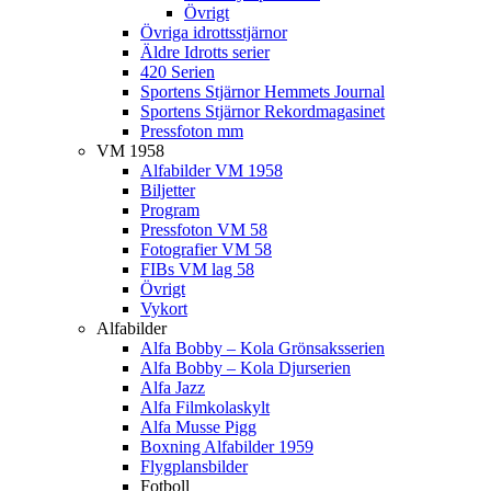
Övrigt
Övriga idrottsstjärnor
Äldre Idrotts serier
420 Serien
Sportens Stjärnor Hemmets Journal
Sportens Stjärnor Rekordmagasinet
Pressfoton mm
VM 1958
Alfabilder VM 1958
Biljetter
Program
Pressfoton VM 58
Fotografier VM 58
FIBs VM lag 58
Övrigt
Vykort
Alfabilder
Alfa Bobby – Kola Grönsaksserien
Alfa Bobby – Kola Djurserien
Alfa Jazz
Alfa Filmkolaskylt
Alfa Musse Pigg
Boxning Alfabilder 1959
Flygplansbilder
Fotboll