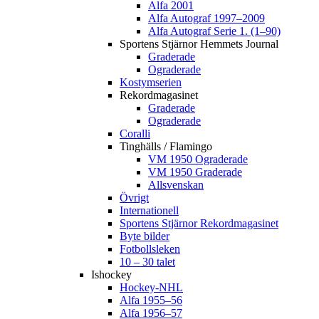
Alfa 2001
Alfa Autograf 1997–2009
Alfa Autograf Serie 1. (1–90)
Sportens Stjärnor Hemmets Journal
Graderade
Ograderade
Kostymserien
Rekordmagasinet
Graderade
Ograderade
Coralli
Tinghälls / Flamingo
VM 1950 Ograderade
VM 1950 Graderade
Allsvenskan
Övrigt
Internationell
Sportens Stjärnor Rekordmagasinet
Byte bilder
Fotbollsleken
10 – 30 talet
Ishockey
Hockey-NHL
Alfa 1955–56
Alfa 1956–57