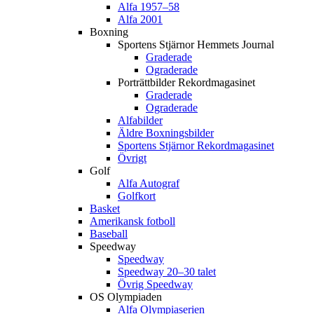
Alfa 1957–58
Alfa 2001
Boxning
Sportens Stjärnor Hemmets Journal
Graderade
Ograderade
Porträttbilder Rekordmagasinet
Graderade
Ograderade
Alfabilder
Äldre Boxningsbilder
Sportens Stjärnor Rekordmagasinet
Övrigt
Golf
Alfa Autograf
Golfkort
Basket
Amerikansk fotboll
Baseball
Speedway
Speedway
Speedway 20–30 talet
Övrig Speedway
OS Olympiaden
Alfa Olympiaserien