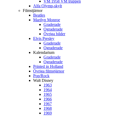
VM 1958 VM truppen
Alfa Olymp-skylt
Filmstjärnor
Beatles
Marilyn Monroe
Graderade
Ograderade
Övriga bilder
Elvis Presley
Graderade
Ograderade
Kalendarium
Graderade
Ograderade
Printed in Holland
Övriga filmstjärnor
Pop/Rock
Walt Disney
1963
1964
1965
1966
1967
1968
1969