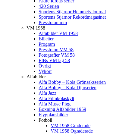
Äldre Idrotts serier
420 Serien
Sportens Stjärnor Hemmets Journal
Sportens Stjärnor Rekordmagasinet
Pressfoton mm
VM 1958
Alfabilder VM 1958
Biljetter
Program
Pressfoton VM 58
Fotografier VM 58
FIBs VM lag 58
Övrigt
Vykort
Alfabilder
Alfa Bobby – Kola Grönsaksserien
Alfa Bobby – Kola Djurserien
Alfa Jazz
Alfa Filmkolaskylt
Alfa Musse Pigg
Boxning Alfabilder 1959
Flygplansbilder
Fotboll
VM 1958 Graderade
VM 1958 Ograderade