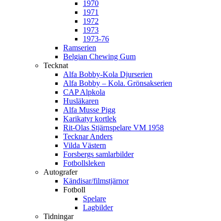
1970
1971
1972
1973
1973-76
Ramserien
Belgian Chewing Gum
Tecknat
Alfa Bobby-Kola Djurserien
Alfa Bobby – Kola. Grönsakserien
CAP Alpkola
Husläkaren
Alfa Musse Pigg
Karikatyr kortlek
Rit-Olas Stjärnspelare VM 1958
Tecknar Anders
Vilda Västern
Forsbergs samlarbilder
Fotbollsleken
Autografer
Kändisar/filmstjärnor
Fotboll
Spelare
Lagbilder
Tidningar