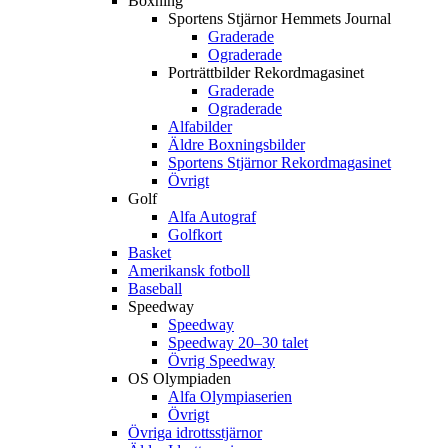
Boxning
Sportens Stjärnor Hemmets Journal
Graderade
Ograderade
Porträttbilder Rekordmagasinet
Graderade
Ograderade
Alfabilder
Äldre Boxningsbilder
Sportens Stjärnor Rekordmagasinet
Övrigt
Golf
Alfa Autograf
Golfkort
Basket
Amerikansk fotboll
Baseball
Speedway
Speedway
Speedway 20–30 talet
Övrig Speedway
OS Olympiaden
Alfa Olympiaserien
Övrigt
Övriga idrottsstjärnor