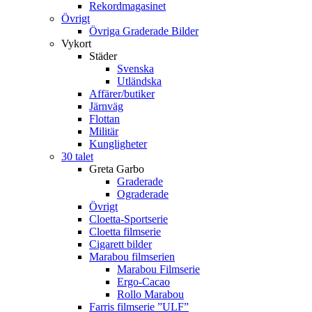
Rekordmagasinet
Övrigt
Övriga Graderade Bilder
Vykort
Städer
Svenska
Utländska
Affärer/butiker
Järnväg
Flottan
Militär
Kungligheter
30 talet
Greta Garbo
Graderade
Ograderade
Övrigt
Cloetta-Sportserie
Cloetta filmserie
Cigarett bilder
Marabou filmserien
Marabou Filmserie
Ergo-Cacao
Rollo Marabou
Farris filmserie ”ULF”