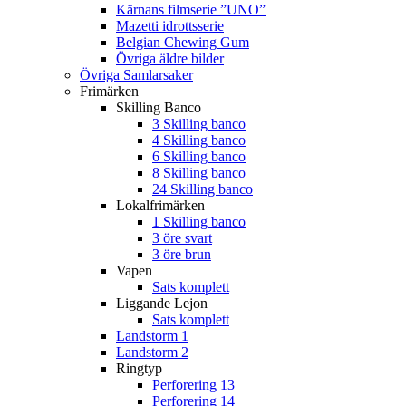
Kärnans filmserie ”UNO”
Mazetti idrottsserie
Belgian Chewing Gum
Övriga äldre bilder
Övriga Samlarsaker
Frimärken
Skilling Banco
3 Skilling banco
4 Skilling banco
6 Skilling banco
8 Skilling banco
24 Skilling banco
Lokalfrimärken
1 Skilling banco
3 öre svart
3 öre brun
Vapen
Sats komplett
Liggande Lejon
Sats komplett
Landstorm 1
Landstorm 2
Ringtyp
Perforering 13
Perforering 14