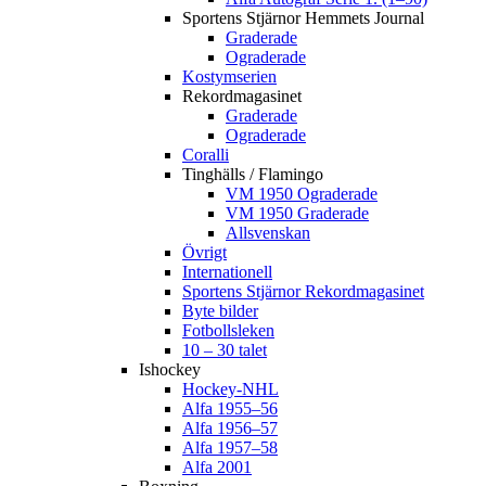
Sportens Stjärnor Hemmets Journal
Graderade
Ograderade
Kostymserien
Rekordmagasinet
Graderade
Ograderade
Coralli
Tinghälls / Flamingo
VM 1950 Ograderade
VM 1950 Graderade
Allsvenskan
Övrigt
Internationell
Sportens Stjärnor Rekordmagasinet
Byte bilder
Fotbollsleken
10 – 30 talet
Ishockey
Hockey-NHL
Alfa 1955–56
Alfa 1956–57
Alfa 1957–58
Alfa 2001