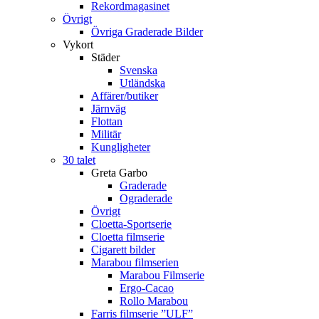
Rekordmagasinet
Övrigt
Övriga Graderade Bilder
Vykort
Städer
Svenska
Utländska
Affärer/butiker
Järnväg
Flottan
Militär
Kungligheter
30 talet
Greta Garbo
Graderade
Ograderade
Övrigt
Cloetta-Sportserie
Cloetta filmserie
Cigarett bilder
Marabou filmserien
Marabou Filmserie
Ergo-Cacao
Rollo Marabou
Farris filmserie ”ULF”