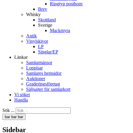
Ringtyp posthorn
Brev
Whisky
Skottland
Sverige
Mackmyra
Antik
Vinylskivor
LP
Singlar/EP
Länkar
Samlarmässor
Loppisar
Samlares hemsidor
Auktioner
Graderingsföretag
Säljsajter för samlarkort
Vi söker
Handla
Sök ...
bar
bar
bar
Sidebar