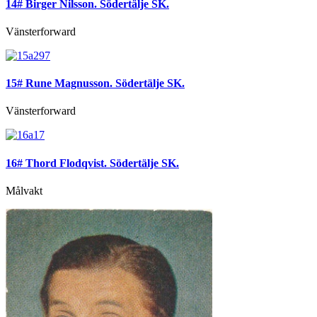
14# Birger Nilsson. Södertälje SK.
Vänsterforward
15# Rune Magnusson. Södertälje SK.
Vänsterforward
16# Thord Flodqvist. Södertälje SK.
Målvakt