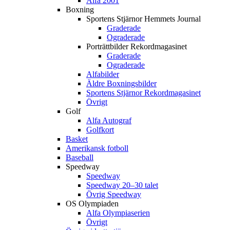
Alfa 2001
Boxning
Sportens Stjärnor Hemmets Journal
Graderade
Ograderade
Porträttbilder Rekordmagasinet
Graderade
Ograderade
Alfabilder
Äldre Boxningsbilder
Sportens Stjärnor Rekordmagasinet
Övrigt
Golf
Alfa Autograf
Golfkort
Basket
Amerikansk fotboll
Baseball
Speedway
Speedway
Speedway 20–30 talet
Övrig Speedway
OS Olympiaden
Alfa Olympiaserien
Övrigt