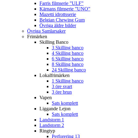
Farris filmserie ”ULF”
Kärnans filmserie ”UNO”
Mazetti idrottsserie
Belgian Chewing Gum
Övriga äldre bilder
Övriga Samlarsaker
Frimärken
Skilling Banco
3 Skilling banco
4 Skilling banco
6 Skilling banco
8 Skilling banco
24 Skilling banco
Lokalfrimärken
1 Skilling banco
3 öre svart
3 öre brun
Vapen
Sats komplett
Liggande Lejon
Sats komplett
Landstorm 1
Landstorm 2
Ringtyp
Perforering 13