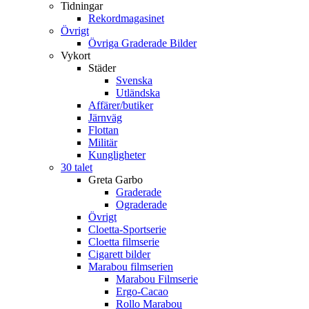
Tidningar
Rekordmagasinet
Övrigt
Övriga Graderade Bilder
Vykort
Städer
Svenska
Utländska
Affärer/butiker
Järnväg
Flottan
Militär
Kungligheter
30 talet
Greta Garbo
Graderade
Ograderade
Övrigt
Cloetta-Sportserie
Cloetta filmserie
Cigarett bilder
Marabou filmserien
Marabou Filmserie
Ergo-Cacao
Rollo Marabou