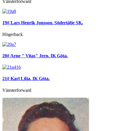
Vänsterforward
19# Lars Henrik Jonsson. Södertälje SK.
Högerback
20# Arne " Vitas" Jern. IK Göta.
21# Karl Lilja. IK Göta.
Vänsterforward