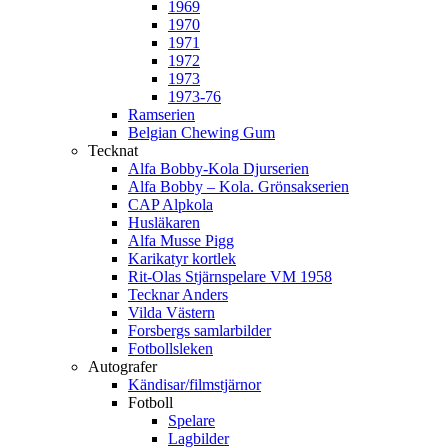
1969
1970
1971
1972
1973
1973-76
Ramserien
Belgian Chewing Gum
Tecknat
Alfa Bobby-Kola Djurserien
Alfa Bobby – Kola. Grönsakserien
CAP Alpkola
Husläkaren
Alfa Musse Pigg
Karikatyr kortlek
Rit-Olas Stjärnspelare VM 1958
Tecknar Anders
Vilda Västern
Forsbergs samlarbilder
Fotbollsleken
Autografer
Kändisar/filmstjärnor
Fotboll
Spelare
Lagbilder