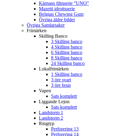
Kärnans filmserie ”UNO”
Mazetti idrottsserie
Belgian Chewing Gum
Övriga äldre bilder
Övriga Samlarsaker
Frimärken
Skilling Banco
3 Skilling banco
4 Skilling banco
6 Skilling banco
8 Skilling banco
24 Skilling banco
Lokalfrimärken
1 Skilling banco
3 öre svart
3 öre brun
Vapen
Sats komplett
Liggande Lejon
Sats komplett
Landstorm 1
Landstorm 2
Ringtyp
Perforering 13
Perforering 14