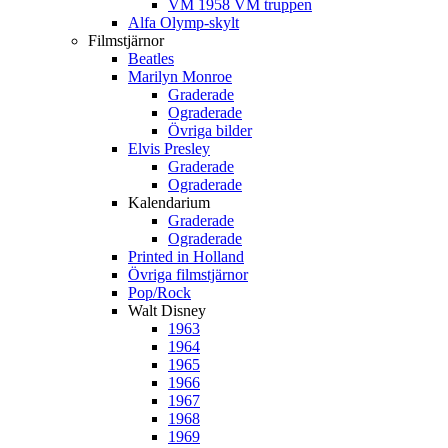
VM 1958 VM truppen
Alfa Olymp-skylt
Filmstjärnor
Beatles
Marilyn Monroe
Graderade
Ograderade
Övriga bilder
Elvis Presley
Graderade
Ograderade
Kalendarium
Graderade
Ograderade
Printed in Holland
Övriga filmstjärnor
Pop/Rock
Walt Disney
1963
1964
1965
1966
1967
1968
1969