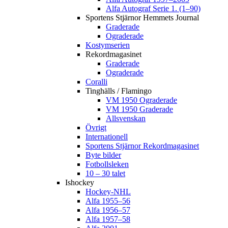
Alfa Autograf Serie 1. (1–90)
Sportens Stjärnor Hemmets Journal
Graderade
Ograderade
Kostymserien
Rekordmagasinet
Graderade
Ograderade
Coralli
Tinghälls / Flamingo
VM 1950 Ograderade
VM 1950 Graderade
Allsvenskan
Övrigt
Internationell
Sportens Stjärnor Rekordmagasinet
Byte bilder
Fotbollsleken
10 – 30 talet
Ishockey
Hockey-NHL
Alfa 1955–56
Alfa 1956–57
Alfa 1957–58