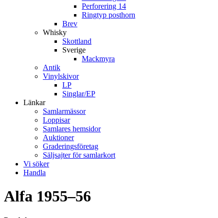
Perforering 14
Ringtyp posthorn
Brev
Whisky
Skottland
Sverige
Mackmyra
Antik
Vinylskivor
LP
Singlar/EP
Länkar
Samlarmässor
Loppisar
Samlares hemsidor
Auktioner
Graderingsföretag
Säljsajter för samlarkort
Vi söker
Handla
Alfa 1955–56