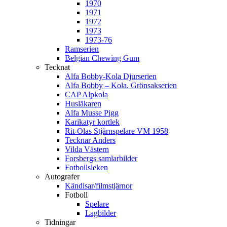
1970
1971
1972
1973
1973-76
Ramserien
Belgian Chewing Gum
Tecknat
Alfa Bobby-Kola Djurserien
Alfa Bobby – Kola. Grönsakserien
CAP Alpkola
Husläkaren
Alfa Musse Pigg
Karikatyr kortlek
Rit-Olas Stjärnspelare VM 1958
Tecknar Anders
Vilda Västern
Forsbergs samlarbilder
Fotbollsleken
Autografer
Kändisar/filmstjärnor
Fotboll
Spelare
Lagbilder
Tidningar