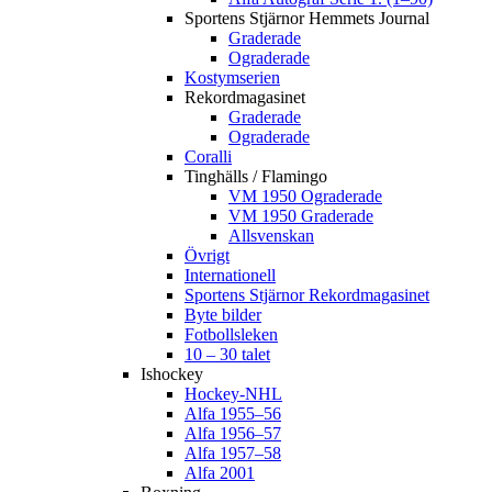
Sportens Stjärnor Hemmets Journal
Graderade
Ograderade
Kostymserien
Rekordmagasinet
Graderade
Ograderade
Coralli
Tinghälls / Flamingo
VM 1950 Ograderade
VM 1950 Graderade
Allsvenskan
Övrigt
Internationell
Sportens Stjärnor Rekordmagasinet
Byte bilder
Fotbollsleken
10 – 30 talet
Ishockey
Hockey-NHL
Alfa 1955–56
Alfa 1956–57
Alfa 1957–58
Alfa 2001