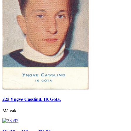
22# Yngve Casslind. IK Göta.
Målvakt