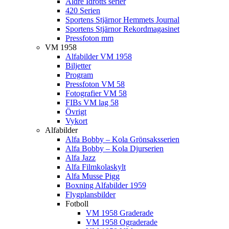
Äldre Idrotts serier
420 Serien
Sportens Stjärnor Hemmets Journal
Sportens Stjärnor Rekordmagasinet
Pressfoton mm
VM 1958
Alfabilder VM 1958
Biljetter
Program
Pressfoton VM 58
Fotografier VM 58
FIBs VM lag 58
Övrigt
Vykort
Alfabilder
Alfa Bobby – Kola Grönsaksserien
Alfa Bobby – Kola Djurserien
Alfa Jazz
Alfa Filmkolaskylt
Alfa Musse Pigg
Boxning Alfabilder 1959
Flygplansbilder
Fotboll
VM 1958 Graderade
VM 1958 Ograderade