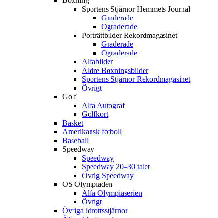
Boxning
Sportens Stjärnor Hemmets Journal
Graderade
Ograderade
Porträttbilder Rekordmagasinet
Graderade
Ograderade
Alfabilder
Äldre Boxningsbilder
Sportens Stjärnor Rekordmagasinet
Övrigt
Golf
Alfa Autograf
Golfkort
Basket
Amerikansk fotboll
Baseball
Speedway
Speedway
Speedway 20–30 talet
Övrig Speedway
OS Olympiaden
Alfa Olympiaserien
Övrigt
Övriga idrottsstjärnor