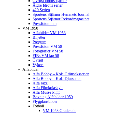
Övriga idrottsstjärnor
Äldre Idrotts serier
420 Serien
Sportens Stjärnor Hemmets Journal
Sportens Stjärnor Rekordmagasinet
Pressfoton mm
VM 1958
Alfabilder VM 1958
Biljetter
Program
Pressfoton VM 58
Fotografier VM 58
FIBs VM lag 58
Övrigt
Vykort
Alfabilder
Alfa Bobby – Kola Grönsaksserien
Alfa Bobby – Kola Djurserien
Alfa Jazz
Alfa Filmkolaskylt
Alfa Musse Pigg
Boxning Alfabilder 1959
Flygplansbilder
Fotboll
VM 1958 Graderade