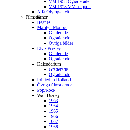
VM 1958 Ograderade
VM 1958 VM truppen
Alfa Olymp-skylt
Filmstjärnor
Beatles
Marilyn Monroe
Graderade
Ograderade
Övriga bilder
Elvis Presley
Graderade
Ograderade
Kalendarium
Graderade
Ograderade
Printed in Holland
Övriga filmstjärnor
Pop/Rock
Walt Disney
1963
1964
1965
1966
1967
1968