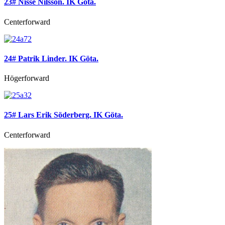
23# Nisse Nilsson. IK Göta.
Centerforward
24# Patrik Linder. IK Göta.
Högerforward
25# Lars Erik Söderberg. IK Göta.
Centerforward