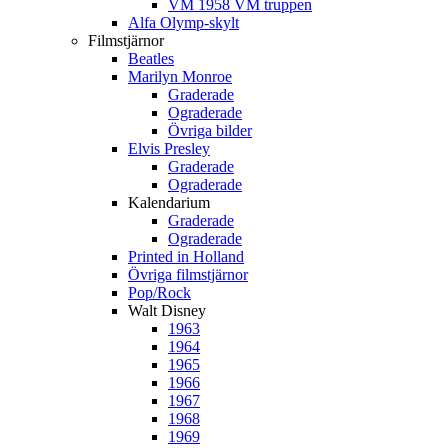
VM 1958 VM truppen
Alfa Olymp-skylt
Filmstjärnor
Beatles
Marilyn Monroe
Graderade
Ograderade
Övriga bilder
Elvis Presley
Graderade
Ograderade
Kalendarium
Graderade
Ograderade
Printed in Holland
Övriga filmstjärnor
Pop/Rock
Walt Disney
1963
1964
1965
1966
1967
1968
1969