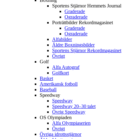
Boxning
Sportens Stjärnor Hemmets Journal
Graderade
Ograderade
Porträttbilder Rekordmagasinet
Graderade
Ograderade
Alfabilder
Äldre Boxningsbilder
Sportens Stjärnor Rekordmagasinet
Övrigt
Golf
Alfa Autograf
Golfkort
Basket
Amerikansk fotboll
Baseball
Speedway
Speedway
Speedway 20–30 talet
Övrig Speedway
OS Olympiaden
Alfa Olympiaserien
Övrigt
Övriga idrottsstjärnor