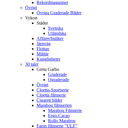
Rekordmagasinet
Övrigt
Övriga Graderade Bilder
Vykort
Städer
Svenska
Utländska
Affärer/butiker
Järnväg
Flottan
Militär
Kungligheter
30 talet
Greta Garbo
Graderade
Ograderade
Övrigt
Cloetta-Sportserie
Cloetta filmserie
Cigarett bilder
Marabou filmserien
Marabou Filmserie
Ergo-Cacao
Rollo Marabou
Farris filmserie ”ULF”