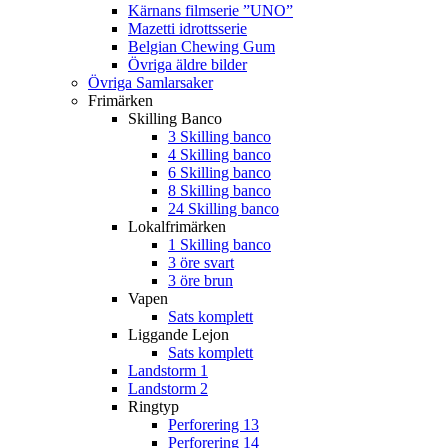
Kärnans filmserie ”UNO”
Mazetti idrottsserie
Belgian Chewing Gum
Övriga äldre bilder
Övriga Samlarsaker
Frimärken
Skilling Banco
3 Skilling banco
4 Skilling banco
6 Skilling banco
8 Skilling banco
24 Skilling banco
Lokalfrimärken
1 Skilling banco
3 öre svart
3 öre brun
Vapen
Sats komplett
Liggande Lejon
Sats komplett
Landstorm 1
Landstorm 2
Ringtyp
Perforering 13
Perforering 14