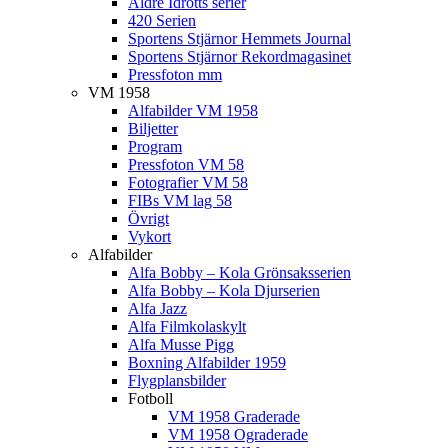
Äldre Idrotts serier
420 Serien
Sportens Stjärnor Hemmets Journal
Sportens Stjärnor Rekordmagasinet
Pressfoton mm
VM 1958
Alfabilder VM 1958
Biljetter
Program
Pressfoton VM 58
Fotografier VM 58
FIBs VM lag 58
Övrigt
Vykort
Alfabilder
Alfa Bobby – Kola Grönsaksserien
Alfa Bobby – Kola Djurserien
Alfa Jazz
Alfa Filmkolaskylt
Alfa Musse Pigg
Boxning Alfabilder 1959
Flygplansbilder
Fotboll
VM 1958 Graderade
VM 1958 Ograderade