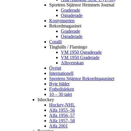
Sportens Stjärnor Hemmets Journal
Graderade
Ograderade
Kostymserien
Rekordmagasinet
Graderade
Ograderade
Coralli
Tinghälls / Flamingo
VM 1950 Ograderade
VM 1950 Graderade
Allsvenskan
Övrigt
Internationell
Sportens Stjärnor Rekordmagasinet
Byte bilder
Fotbollsleken
10 – 30 talet
Ishockey
Hockey-NHL
Alfa 1955–56
Alfa 1956–57
Alfa 1957–58
Alfa 2001