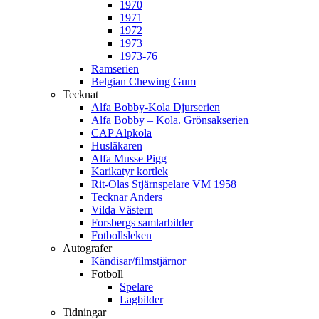
1970
1971
1972
1973
1973-76
Ramserien
Belgian Chewing Gum
Tecknat
Alfa Bobby-Kola Djurserien
Alfa Bobby – Kola. Grönsakserien
CAP Alpkola
Husläkaren
Alfa Musse Pigg
Karikatyr kortlek
Rit-Olas Stjärnspelare VM 1958
Tecknar Anders
Vilda Västern
Forsbergs samlarbilder
Fotbollsleken
Autografer
Kändisar/filmstjärnor
Fotboll
Spelare
Lagbilder
Tidningar