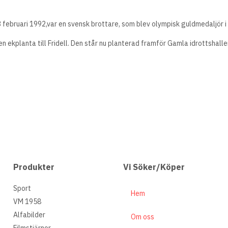
 februari 1992,var en svensk brottare, som blev olympisk guldmedaljör i fr
n ekplanta till Fridell. Den står nu planterad framför Gamla idrottshalle
Produkter
Vi Söker/Köper
Sport
Hem
VM 1958
Alfabilder
Om oss