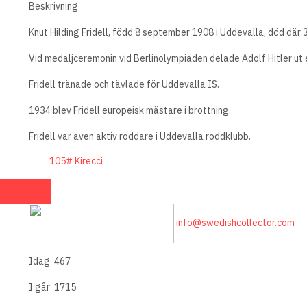
Beskrivning
Knut Hilding Fridell, född 8 september 1908 i Uddevalla, död där 3
Vid medaljceremonin vid Berlinolympiaden delade Adolf Hitler ut e
Fridell tränade och tävlade för Uddevalla IS.
1934 blev Fridell europeisk mästare i brottning.
Fridell var även aktiv roddare i Uddevalla roddklubb.
105# Kirecci
info@swedishcollector.com
Idag
467
I går
1715