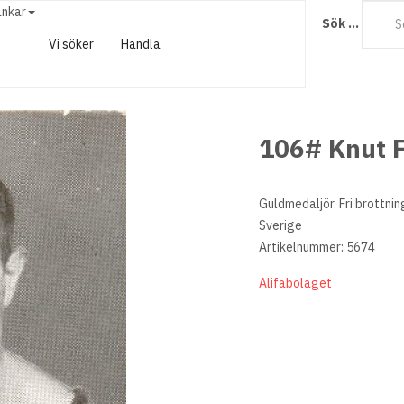
änkar
Sök ...
Vi söker
Handla
106# Knut F
Guldmedaljör. Fri brottnin
Sverige
Artikelnummer: 5674
Alifabolaget