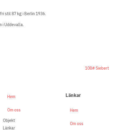
i stil 87 kg i Berlin 1936.
n i Uddevalla.
108# Siebert
Länkar
Hem
Om oss
Hem
Objekt
Om oss
Länkar