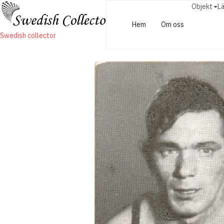
Objekt
L
Hem
Om oss
Swedish collector