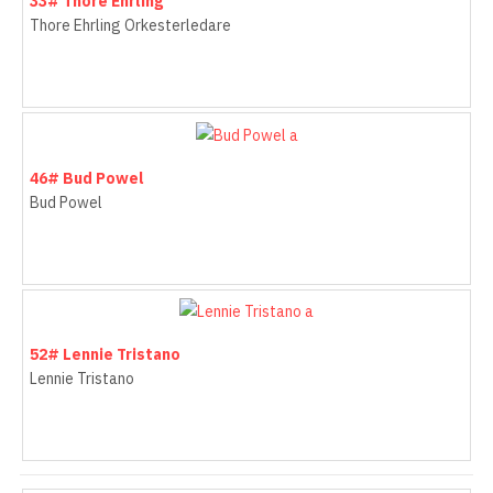
33# Thore Ehrling
Thore Ehrling Orkesterledare
46# Bud Powel
Bud Powel
52# Lennie Tristano
Lennie Tristano