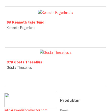
9# Kenneth Fagerlund
Kenneth Fagerlund
97# Gösta Theselius
Gösta Theselius
Produkter
info@swedishcollector.com
Sport