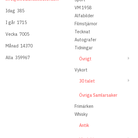
VM 1958
Idag
385
Alfabilder
I går
1715
Filmstjärnor
Tecknat
Vecka
7005
Autografer
Månad
14370
Tidningar
Alla
359967
Övrigt
Vykort
30 talet
Övriga Samlarsaker
Frimärken
Whisky
Antik