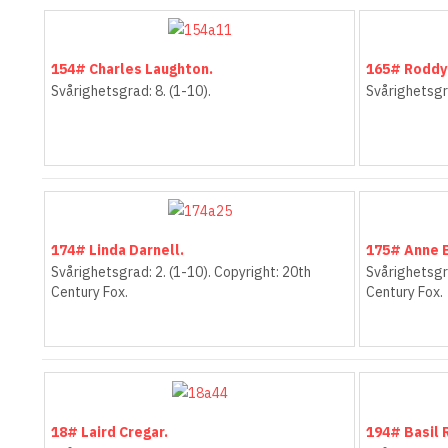
154# Charles Laughton.
165# Roddy
Svårighetsgrad: 8. (1-10).
Svårighetsgra
174# Linda Darnell.
175# Anne 
Svårighetsgrad: 2. (1-10). Copyright: 20th
Svårighetsgra
Century Fox.
Century Fox.
18# Laird Cregar.
194# Basil 