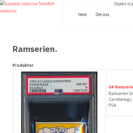
Swedish
Objekt
L
collector
Hem
Om oss
Ramserien.
Produkter
0# Ramseri
Ramserien Gr
Certifierings
PSA