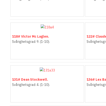
118# Victor Mc Laglen.
122# Claud
Svårighetsgrad: 9. (1-10).
Svårighetsgra
131# Dean Stockwell.
136# Lex Ba
Svårighetsgrad: 4. (1-10).
Svårighetsgra