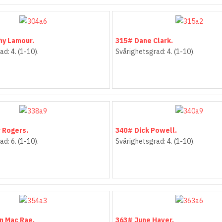
hy Lamour.
315# Dane Clark.
d: 4. (1-10).
Svårighetsgrad: 4. (1-10).
 Rogers.
340# Dick Powell.
d: 6. (1-10).
Svårighetsgrad: 4. (1-10).
n Mac Rae.
363# June Haver.