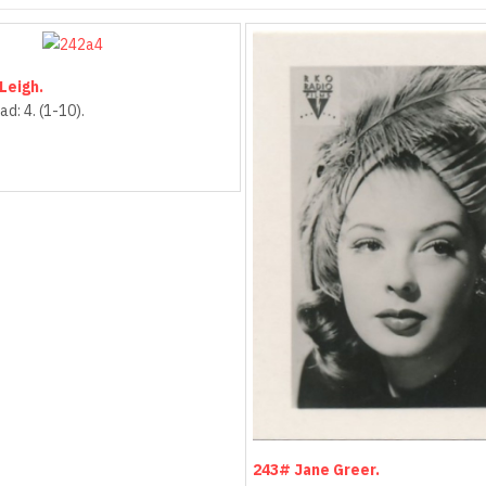
Leigh.
d: 4. (1-10).
243# Jane Greer.