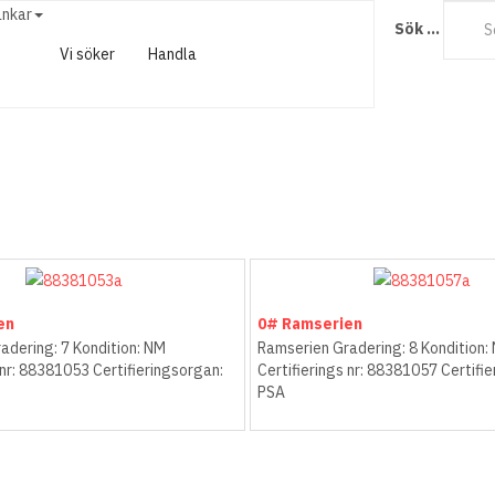
änkar
Sök ...
Vi söker
Handla
en
0# Ramserien
adering: 7 Kondition: NM
Ramserien Gradering: 8 Kondition
 nr: 88381053 Certifieringsorgan:
Certifierings nr: 88381057 Certifi
PSA