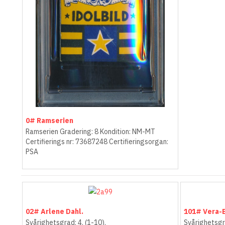
0# Ramserien
Ramserien Gradering: 8 Kondition: NM-MT
Certifierings nr: 73687248 Certifieringsorgan:
PSA
02# Arlene Dahl.
101# Vera-E
Svårighetsgrad: 4. (1-10).
Svårighetsgra