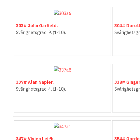
303# John Garfield.
304# Dorot
Svårighetsgrad: 9. (1-10).
Svårighetsgra
337# Alan Napier.
338# Ginger
Svårighetsgrad: 4. (1-10).
Svårighetsgra
347# Vivien Leigh.
354# Gordo