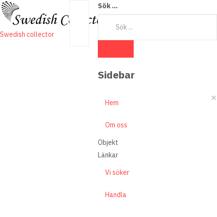
Sök ...
Swedish collector
Sidebar
×
Hem
Om oss
Objekt
Länkar
Vi söker
Handla