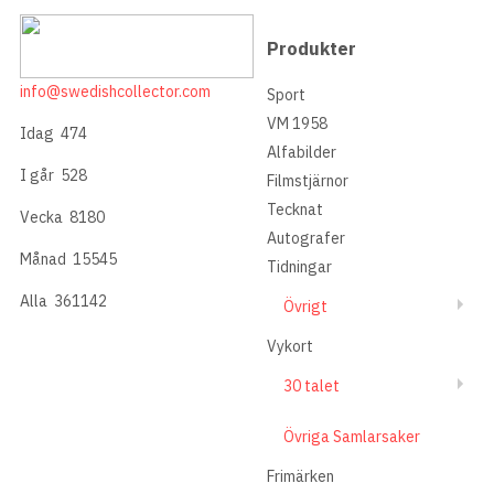
Produkter
info@swedishcollector.com
Sport
VM 1958
Idag
474
Alfabilder
I går
528
Filmstjärnor
Tecknat
Vecka
8180
Autografer
Månad
15545
Tidningar
Alla
361142
Övrigt
Vykort
30 talet
Övriga Samlarsaker
Frimärken