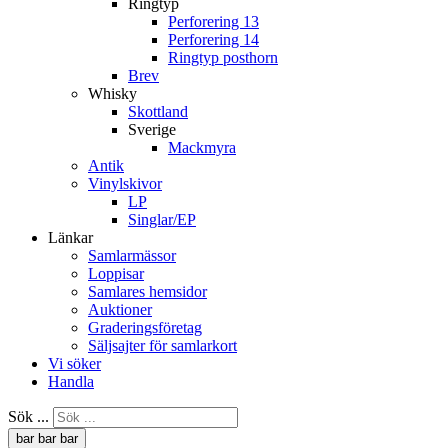
Ringtyp
Perforering 13
Perforering 14
Ringtyp posthorn
Brev
Whisky
Skottland
Sverige
Mackmyra
Antik
Vinylskivor
LP
Singlar/EP
Länkar
Samlarmässor
Loppisar
Samlares hemsidor
Auktioner
Graderingsföretag
Säljsajter för samlarkort
Vi söker
Handla
Sök ...
bar
bar
bar