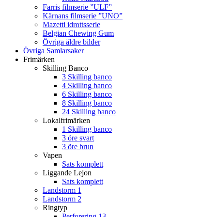
Farris filmserie ”ULF”
Kärnans filmserie ”UNO”
Mazetti idrottsserie
Belgian Chewing Gum
Övriga äldre bilder
Övriga Samlarsaker
Frimärken
Skilling Banco
3 Skilling banco
4 Skilling banco
6 Skilling banco
8 Skilling banco
24 Skilling banco
Lokalfrimärken
1 Skilling banco
3 öre svart
3 öre brun
Vapen
Sats komplett
Liggande Lejon
Sats komplett
Landstorm 1
Landstorm 2
Ringtyp
Perforering 13