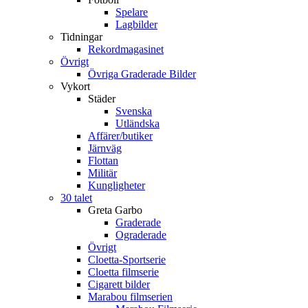
Spelare
Lagbilder
Tidningar
Rekordmagasinet
Övrigt
Övriga Graderade Bilder
Vykort
Städer
Svenska
Utländska
Affärer/butiker
Järnväg
Flottan
Militär
Kungligheter
30 talet
Greta Garbo
Graderade
Ograderade
Övrigt
Cloetta-Sportserie
Cloetta filmserie
Cigarett bilder
Marabou filmserien