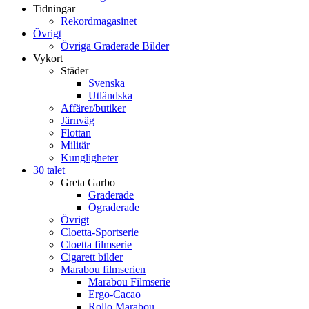
Tidningar
Rekordmagasinet
Övrigt
Övriga Graderade Bilder
Vykort
Städer
Svenska
Utländska
Affärer/butiker
Järnväg
Flottan
Militär
Kungligheter
30 talet
Greta Garbo
Graderade
Ograderade
Övrigt
Cloetta-Sportserie
Cloetta filmserie
Cigarett bilder
Marabou filmserien
Marabou Filmserie
Ergo-Cacao
Rollo Marabou