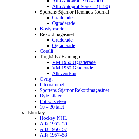
Alfa Autograf 1997–2009
Alfa Autograf Serie 1. (1–90)
Sportens Stjärnor Hemmets Journal
Graderade
Ograderade
Kostymserien
Rekordmagasinet
Graderade
Ograderade
Coralli
Tinghälls / Flamingo
VM 1950 Ograderade
VM 1950 Graderade
Allsvenskan
Övrigt
Internationell
Sportens Stjärnor Rekordmagasinet
Byte bilder
Fotbollsleken
10 – 30 talet
Ishockey
Hockey-NHL
Alfa 1955–56
Alfa 1956–57
Alfa 1957–58