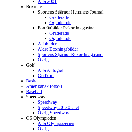
Alfa 2001
Boxning
Sportens Stjärnor Hemmets Journal
Graderade
Ograderade
Porträttbilder Rekordmagasinet
Graderade
Ograderade
Alfabilder
Äldre Boxningsbilder
Sportens Stjärnor Rekordmagasinet
Övrigt
Golf
Alfa Autograf
Golfkort
Basket
Amerikansk fotboll
Baseball
Speedway
Speedway
Speedway 20–30 talet
Övrig Speedway
OS Olympiaden
Alfa Olympiaserien
Övrigt