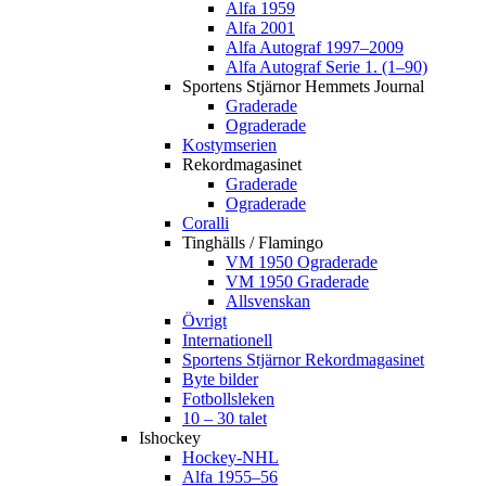
Alfa 1959
Alfa 2001
Alfa Autograf 1997–2009
Alfa Autograf Serie 1. (1–90)
Sportens Stjärnor Hemmets Journal
Graderade
Ograderade
Kostymserien
Rekordmagasinet
Graderade
Ograderade
Coralli
Tinghälls / Flamingo
VM 1950 Ograderade
VM 1950 Graderade
Allsvenskan
Övrigt
Internationell
Sportens Stjärnor Rekordmagasinet
Byte bilder
Fotbollsleken
10 – 30 talet
Ishockey
Hockey-NHL
Alfa 1955–56