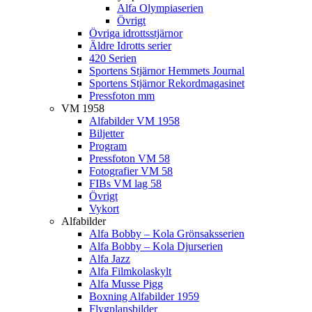
Alfa Olympiaserien
Övrigt
Övriga idrottsstjärnor
Äldre Idrotts serier
420 Serien
Sportens Stjärnor Hemmets Journal
Sportens Stjärnor Rekordmagasinet
Pressfoton mm
VM 1958
Alfabilder VM 1958
Biljetter
Program
Pressfoton VM 58
Fotografier VM 58
FIBs VM lag 58
Övrigt
Vykort
Alfabilder
Alfa Bobby – Kola Grönsaksserien
Alfa Bobby – Kola Djurserien
Alfa Jazz
Alfa Filmkolaskylt
Alfa Musse Pigg
Boxning Alfabilder 1959
Flygplansbilder