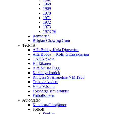
1968
1969
1970
1971
1972
1973
1973-76
Ramserien
Belgian Chewing Gum
Tecknat
Alfa Bobby-Kola Djurserien
Alfa Bobby – Kola. Grönsakserien
CAP Alpkola
Husläkaren
Alfa Musse Pigg
Karikatyr kortlek
Rit-Olas Stjärnspelare VM 1958
Tecknar Anders
Vilda Västern
Forsbergs samlarbilder
Fotbollsleken
Autografer
Kändisar/filmstjärnor
Fotboll
Spelare