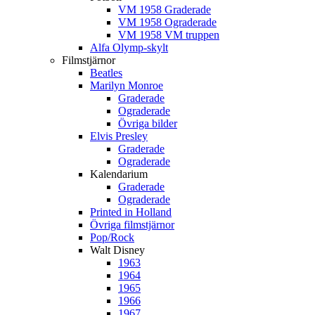
VM 1958 Graderade
VM 1958 Ograderade
VM 1958 VM truppen
Alfa Olymp-skylt
Filmstjärnor
Beatles
Marilyn Monroe
Graderade
Ograderade
Övriga bilder
Elvis Presley
Graderade
Ograderade
Kalendarium
Graderade
Ograderade
Printed in Holland
Övriga filmstjärnor
Pop/Rock
Walt Disney
1963
1964
1965
1966
1967