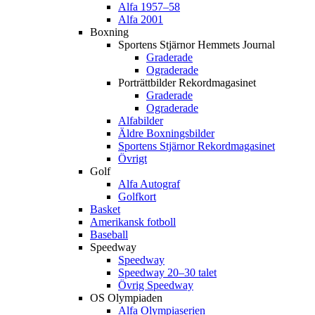
Alfa 1957–58
Alfa 2001
Boxning
Sportens Stjärnor Hemmets Journal
Graderade
Ograderade
Porträttbilder Rekordmagasinet
Graderade
Ograderade
Alfabilder
Äldre Boxningsbilder
Sportens Stjärnor Rekordmagasinet
Övrigt
Golf
Alfa Autograf
Golfkort
Basket
Amerikansk fotboll
Baseball
Speedway
Speedway
Speedway 20–30 talet
Övrig Speedway
OS Olympiaden
Alfa Olympiaserien