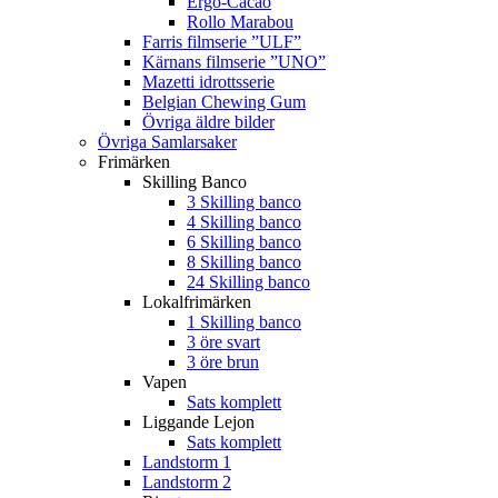
Ergo-Cacao
Rollo Marabou
Farris filmserie ”ULF”
Kärnans filmserie ”UNO”
Mazetti idrottsserie
Belgian Chewing Gum
Övriga äldre bilder
Övriga Samlarsaker
Frimärken
Skilling Banco
3 Skilling banco
4 Skilling banco
6 Skilling banco
8 Skilling banco
24 Skilling banco
Lokalfrimärken
1 Skilling banco
3 öre svart
3 öre brun
Vapen
Sats komplett
Liggande Lejon
Sats komplett
Landstorm 1
Landstorm 2