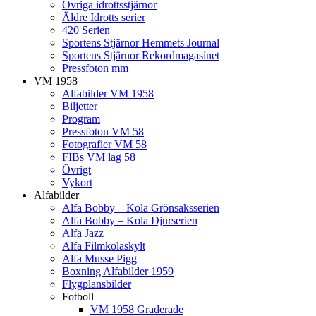
Övriga idrottsstjärnor
Äldre Idrotts serier
420 Serien
Sportens Stjärnor Hemmets Journal
Sportens Stjärnor Rekordmagasinet
Pressfoton mm
VM 1958
Alfabilder VM 1958
Biljetter
Program
Pressfoton VM 58
Fotografier VM 58
FIBs VM lag 58
Övrigt
Vykort
Alfabilder
Alfa Bobby – Kola Grönsaksserien
Alfa Bobby – Kola Djurserien
Alfa Jazz
Alfa Filmkolaskylt
Alfa Musse Pigg
Boxning Alfabilder 1959
Flygplansbilder
Fotboll
VM 1958 Graderade