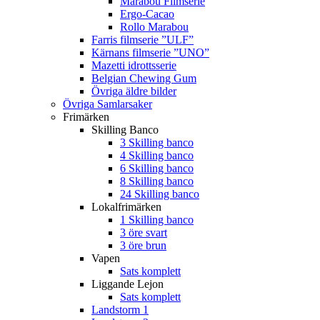
Marabou Filmserie
Ergo-Cacao
Rollo Marabou
Farris filmserie ”ULF”
Kärnans filmserie ”UNO”
Mazetti idrottsserie
Belgian Chewing Gum
Övriga äldre bilder
Övriga Samlarsaker
Frimärken
Skilling Banco
3 Skilling banco
4 Skilling banco
6 Skilling banco
8 Skilling banco
24 Skilling banco
Lokalfrimärken
1 Skilling banco
3 öre svart
3 öre brun
Vapen
Sats komplett
Liggande Lejon
Sats komplett
Landstorm 1