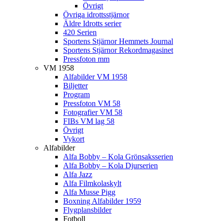
Övrigt
Övriga idrottsstjärnor
Äldre Idrotts serier
420 Serien
Sportens Stjärnor Hemmets Journal
Sportens Stjärnor Rekordmagasinet
Pressfoton mm
VM 1958
Alfabilder VM 1958
Biljetter
Program
Pressfoton VM 58
Fotografier VM 58
FIBs VM lag 58
Övrigt
Vykort
Alfabilder
Alfa Bobby – Kola Grönsaksserien
Alfa Bobby – Kola Djurserien
Alfa Jazz
Alfa Filmkolaskylt
Alfa Musse Pigg
Boxning Alfabilder 1959
Flygplansbilder
Fotboll