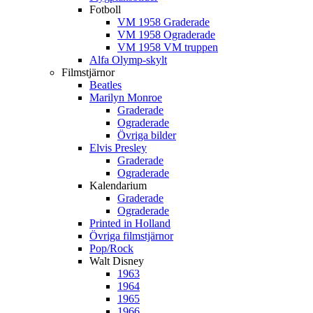
Fotboll
VM 1958 Graderade
VM 1958 Ograderade
VM 1958 VM truppen
Alfa Olymp-skylt
Filmstjärnor
Beatles
Marilyn Monroe
Graderade
Ograderade
Övriga bilder
Elvis Presley
Graderade
Ograderade
Kalendarium
Graderade
Ograderade
Printed in Holland
Övriga filmstjärnor
Pop/Rock
Walt Disney
1963
1964
1965
1966