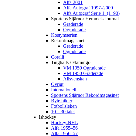
Alfa 2001
Alfa Autograf 1997–2009
Alfa Autograf Serie 1. (1–90)
Sportens Stjärnor Hemmets Journal
Graderade
Ograderade
Kostymserien
Rekordmagasinet
Graderade
Ograderade
Coralli
Tinghälls / Flamingo
VM 1950 Ograderade
VM 1950 Graderade
Allsvenskan
Övrigt
Internationell
Sportens Stjärnor Rekordmagasinet
Byte bilder
Fotbollsleken
10 – 30 talet
Ishockey
Hockey-NHL
Alfa 1955–56
Alfa 1956–57