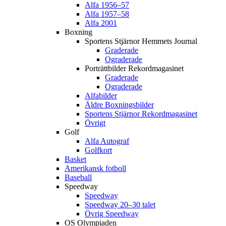
Alfa 1956–57
Alfa 1957–58
Alfa 2001
Boxning
Sportens Stjärnor Hemmets Journal
Graderade
Ograderade
Porträttbilder Rekordmagasinet
Graderade
Ograderade
Alfabilder
Äldre Boxningsbilder
Sportens Stjärnor Rekordmagasinet
Övrigt
Golf
Alfa Autograf
Golfkort
Basket
Amerikansk fotboll
Baseball
Speedway
Speedway
Speedway 20–30 talet
Övrig Speedway
OS Olympiaden