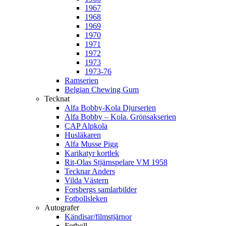
1967
1968
1969
1970
1971
1972
1973
1973-76
Ramserien
Belgian Chewing Gum
Tecknat
Alfa Bobby-Kola Djurserien
Alfa Bobby – Kola. Grönsakserien
CAP Alpkola
Husläkaren
Alfa Musse Pigg
Karikatyr kortlek
Rit-Olas Stjärnspelare VM 1958
Tecknar Anders
Vilda Västern
Forsbergs samlarbilder
Fotbollsleken
Autografer
Kändisar/filmstjärnor
Fotboll