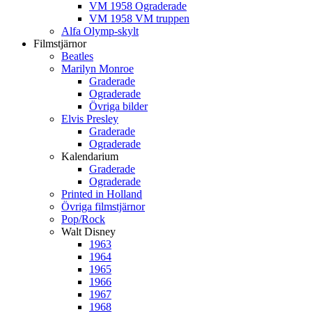
VM 1958 Ograderade
VM 1958 VM truppen
Alfa Olymp-skylt
Filmstjärnor
Beatles
Marilyn Monroe
Graderade
Ograderade
Övriga bilder
Elvis Presley
Graderade
Ograderade
Kalendarium
Graderade
Ograderade
Printed in Holland
Övriga filmstjärnor
Pop/Rock
Walt Disney
1963
1964
1965
1966
1967
1968