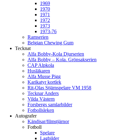
1969
1970
1971
1972
1973
1973-76
Ramserien
Belgian Chewing Gum
Tecknat
Alfa Bobby-Kola Djurserien
Alfa Bobby – Kola. Grönsakserien
CAP Alpkola
Husläkaren
Alfa Musse Pigg
Karikatyr kortlek
Rit-Olas Stjärnspelare VM 1958
Tecknar Anders
Vilda Västern
Forsbergs samlarbilder
Fotbollsleken
Autografer
Kändisar/filmstjärnor
Fotboll
Spelare
Lagbilder