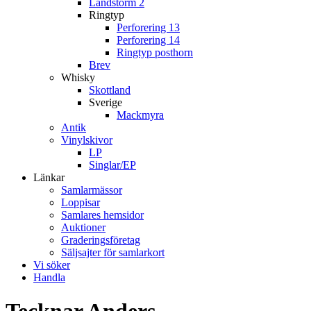
Landstorm 2
Ringtyp
Perforering 13
Perforering 14
Ringtyp posthorn
Brev
Whisky
Skottland
Sverige
Mackmyra
Antik
Vinylskivor
LP
Singlar/EP
Länkar
Samlarmässor
Loppisar
Samlares hemsidor
Auktioner
Graderingsföretag
Säljsajter för samlarkort
Vi söker
Handla