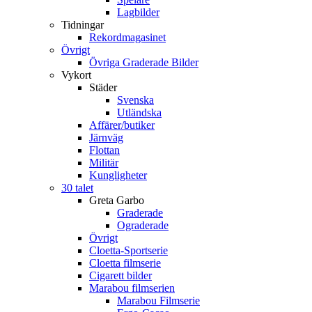
Lagbilder
Tidningar
Rekordmagasinet
Övrigt
Övriga Graderade Bilder
Vykort
Städer
Svenska
Utländska
Affärer/butiker
Järnväg
Flottan
Militär
Kungligheter
30 talet
Greta Garbo
Graderade
Ograderade
Övrigt
Cloetta-Sportserie
Cloetta filmserie
Cigarett bilder
Marabou filmserien
Marabou Filmserie