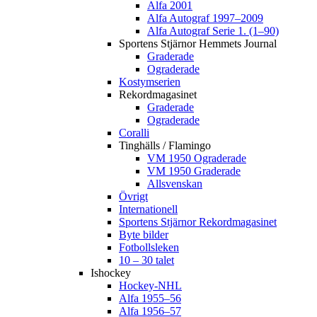
Alfa 2001
Alfa Autograf 1997–2009
Alfa Autograf Serie 1. (1–90)
Sportens Stjärnor Hemmets Journal
Graderade
Ograderade
Kostymserien
Rekordmagasinet
Graderade
Ograderade
Coralli
Tinghälls / Flamingo
VM 1950 Ograderade
VM 1950 Graderade
Allsvenskan
Övrigt
Internationell
Sportens Stjärnor Rekordmagasinet
Byte bilder
Fotbollsleken
10 – 30 talet
Ishockey
Hockey-NHL
Alfa 1955–56
Alfa 1956–57