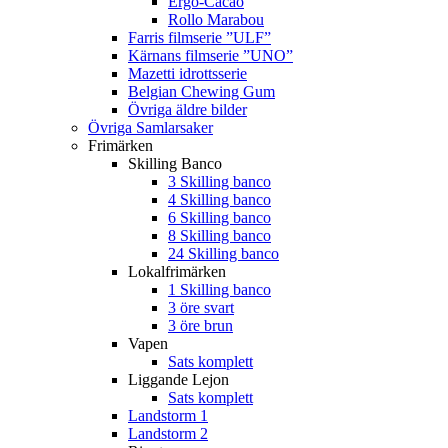
Ergo-Cacao
Rollo Marabou
Farris filmserie ”ULF”
Kärnans filmserie ”UNO”
Mazetti idrottsserie
Belgian Chewing Gum
Övriga äldre bilder
Övriga Samlarsaker
Frimärken
Skilling Banco
3 Skilling banco
4 Skilling banco
6 Skilling banco
8 Skilling banco
24 Skilling banco
Lokalfrimärken
1 Skilling banco
3 öre svart
3 öre brun
Vapen
Sats komplett
Liggande Lejon
Sats komplett
Landstorm 1
Landstorm 2