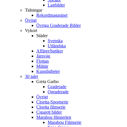
Lagbilder
Tidningar
Rekordmagasinet
Övrigt
Övriga Graderade Bilder
Vykort
Städer
Svenska
Utländska
Affärer/butiker
Järnväg
Flottan
Militär
Kungligheter
30 talet
Greta Garbo
Graderade
Ograderade
Övrigt
Cloetta-Sportserie
Cloetta filmserie
Cigarett bilder
Marabou filmserien
Marabou Filmserie