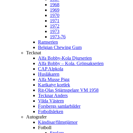
1968
1969
1970
1971
1972
1973
1973-76
Ramserien
Belgian Chewing Gum
Tecknat
Alfa Bobby-Kola Djurserien
Alfa Bobby – Kola. Grönsakserien
CAP Alpkola
Husläkaren
Alfa Musse Pigg
Karikatyr kortlek
Rit-Olas Stjärnspelare VM 1958
Tecknar Anders
Vilda Västern
Forsbergs samlarbilder
Fotbollsleken
Autografer
Kändisar/filmstjärnor
Fotboll
Spelare