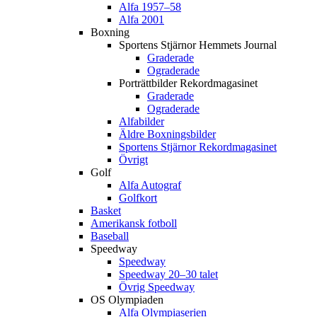
Alfa 1957–58
Alfa 2001
Boxning
Sportens Stjärnor Hemmets Journal
Graderade
Ograderade
Porträttbilder Rekordmagasinet
Graderade
Ograderade
Alfabilder
Äldre Boxningsbilder
Sportens Stjärnor Rekordmagasinet
Övrigt
Golf
Alfa Autograf
Golfkort
Basket
Amerikansk fotboll
Baseball
Speedway
Speedway
Speedway 20–30 talet
Övrig Speedway
OS Olympiaden
Alfa Olympiaserien