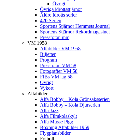
Övrigt
Övriga idrottsstjärnor
Äldre Idrotts serier
420 Serien
Sportens Stjärnor Hemmets Journal
Sportens Stjärnor Rekordmagasinet
Pressfoton mm
VM 1958
Alfabilder VM 1958
Biljetter
Program
Pressfoton VM 58
Fotografier VM 58
FIBs VM lag 58
Övrigt
Vykort
Alfabilder
Alfa Bobby – Kola Grönsaksserien
Alfa Bobby – Kola Djurserien
Alfa Jazz
Alfa Filmkolaskylt
Alfa Musse Pigg
Boxning Alfabilder 1959
Flygplansbilder
Fotboll