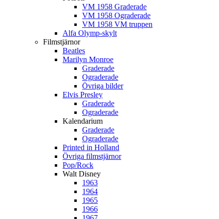
VM 1958 Graderade
VM 1958 Ograderade
VM 1958 VM truppen
Alfa Olymp-skylt
Filmstjärnor
Beatles
Marilyn Monroe
Graderade
Ograderade
Övriga bilder
Elvis Presley
Graderade
Ograderade
Kalendarium
Graderade
Ograderade
Printed in Holland
Övriga filmstjärnor
Pop/Rock
Walt Disney
1963
1964
1965
1966
1967