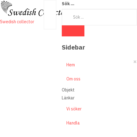
Sök ...
Swedish collector
Sidebar
×
Hem
Om oss
Objekt
Länkar
Vi söker
Handla