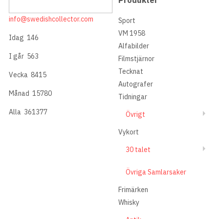
info@swedishcollector.com
Sport
VM 1958
Idag
146
Alfabilder
I går
563
Filmstjärnor
Tecknat
Vecka
8415
Autografer
Månad
15780
Tidningar
Alla
361377
Övrigt
Vykort
30 talet
Övriga Samlarsaker
Frimärken
Whisky