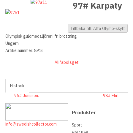
97# Karpaty
Tillbaka till: Alfa Olymp-skylt
Olympisk guldmedaljörer i fri brottning
Ungern
Artikelnummer: 8916
Alifabolaget
Historik
96# Jonsson.
98# Ehrl
Produkter
info@swedishcollector.com
Sport
VM 1958