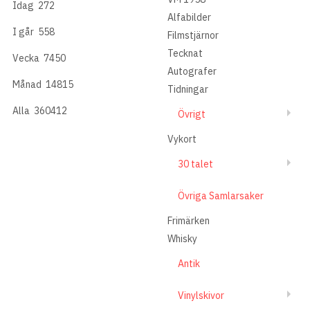
Idag
272
Alfabilder
I går
558
Filmstjärnor
Tecknat
Vecka
7450
Autografer
Månad
14815
Tidningar
Alla
360412
Övrigt
Vykort
30 talet
Övriga Samlarsaker
Frimärken
Whisky
Antik
Vinylskivor