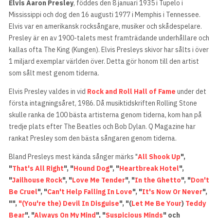
Elvis Aaron Presley
, föddes den 8 januari 1935 i Tupelo i
Mississippi och dog den 16 augusti 1977 i Memphis i Tennessee.
Elvis var en amerikansk rocksångare, musiker och skådespelare.
Presley är en av 1900-talets mest framträdande underhållare och
kallas ofta The King (Kungen). Elvis Presleys skivor har sålts i över
1 miljard exemplar världen över. Detta gör honom till den artist
som sålt mest genom tiderna.
Elvis Presley valdes in vid
Rock and Roll Hall of Fame
under det
första intagningsåret, 1986. Då musiktidskriften Rolling Stone
skulle ranka de 100 bästa artisterna genom tiderna, kom han på
tredje plats efter The Beatles och Bob Dylan. Q Magazine har
rankat Presley som den bästa sångaren genom tiderna.
Bland Presleys mest kända sånger märks "
All Shook Up
",
"
That's All Right
", "
Hound Dog
", "
Heartbreak Hotel
",
"
Jailhouse Rock
", "
Love Me Tender
", "
In the Ghetto
", "
Don't
Be Cruel
", "
Can't Help Falling In Love
", "
It's Now Or Never
",
"",
"(You're the) Devil In Disguise
", "(
Let Me Be Your
)
Teddy
Bear
", "
Always On My Mind
", "
Suspicious Minds
" och