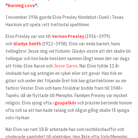
"
Burning Love
".
I november 1956 gjorde Elvis Presley filmdebut i Duell i Texas.
Han kom att spela i ett trettiotal spelfilmer.
Elvis Presley var son till
Vernon Presley
(1916–1979)
och
Gladys Smith
(1912–1958). Elvis var enda barnet; hans
tvillingbror Jesse dog vid födseln. Gladys visste att det skulle bli
tvillingar och hon hade bestämt namnen långt innan det var dags
att föda: Elvis Aaron och
Jesse Garon
. När Elvis fyllde 11 år
önskade han sig antingen en cykel eller ett gevär. Han fick en
gitarr och under det följande året fick han gitarrlektioner av sin
farbror Vester. Elvis och hans föräldrar bodde fram till 1948 i
Tupelo, då de flyttade till Memphis. Familjen Presley var mycket
religiös. Elvis sjöng ofta i
gospelkör
och prästen berömde honom
ofta och sa att han hade talang och någon gång skulle få sjunga
solo i kyrkan.
När Elvis var runt 18 år arbetade han som lastbilschaufför och
studerade samtidigt till elektriker. Han åkte ofta förbi Memphis