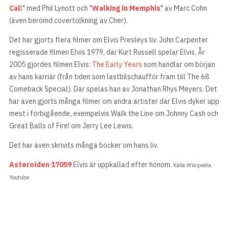
Cal
l
" med Phil Lynott och "
Walking in Memphis
" av Marc Cohn
(även berömd covertolkning av Cher).
Det har gjorts flera filmer om Elvis Presleys liv. John Carpenter
regisserade filmen Elvis 1979, där Kurt Russell spelar Elvis. År
2005 gjordes filmen Elvis:
The Early Years
som handlar om början
av hans karriär (från tiden som lastbilschaufför fram till The 68
Comeback Special). Där spelas han av Jonathan Rhys Meyers. Det
har även gjorts många filmer om andra artister där Elvis dyker upp
mest i förbigående, exempelvis Walk the Line om Johnny Cash och
Great Balls of Fire! om Jerry Lee Lewis.
Det har även skrivits många böcker om hans liv.
Asteroiden 17059
Elvis är uppkallad efter honom.
Källa Wikipedia.
Youtube