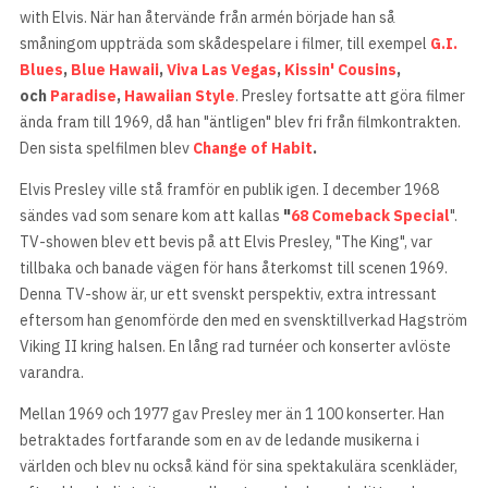
with Elvis. När han återvände från armén började han så
småningom uppträda som skådespelare i filmer, till exempel
G.I.
Blues
,
Blue Hawaii
,
Viva Las Vegas
,
Kissin' Cousins
,
och
Paradise
,
Hawaiian Style
. Presley fortsatte att göra filmer
ända fram till 1969, då han "äntligen" blev fri från filmkontrakten.
Den sista spelfilmen blev
Change of Habit
.
Elvis Presley ville stå framför en publik igen. I december 1968
sändes vad som senare kom att kallas
"
68 Comeback Special
".
TV-showen blev ett bevis på att Elvis Presley, "The King", var
tillbaka och banade vägen för hans återkomst till scenen 1969.
Denna TV-show är, ur ett svenskt perspektiv, extra intressant
eftersom han genomförde den med en svensktillverkad Hagström
Viking II kring halsen. En lång rad turnéer och konserter avlöste
varandra.
Mellan 1969 och 1977 gav Presley mer än 1 100 konserter. Han
betraktades fortfarande som en av de ledande musikerna i
världen och blev nu också känd för sina spektakulära scenkläder,