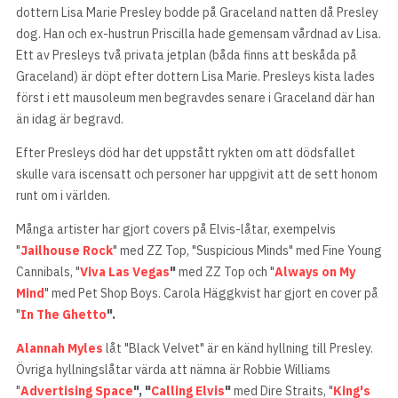
dottern Lisa Marie Presley bodde på Graceland natten då Presley
dog. Han och ex-hustrun Priscilla hade gemensam vårdnad av Lisa.
Ett av Presleys två privata jetplan (båda finns att beskåda på
Graceland) är döpt efter dottern Lisa Marie. Presleys kista lades
först i ett mausoleum men begravdes senare i Graceland där han
än idag är begravd.
Efter Presleys död har det uppstått rykten om att dödsfallet
skulle vara iscensatt och personer har uppgivit att de sett honom
runt om i världen.
Många artister har gjort covers på Elvis-låtar, exempelvis
"
Jailhouse Rock
" med ZZ Top, "Suspicious Minds" med Fine Young
Cannibals, "
Viva Las Vegas
"
med ZZ Top och "
Always on My
Mind
" med Pet Shop Boys. Carola Häggkvist har gjort en cover på
"
In The Ghetto
".
Alannah Myles
låt "Black Velvet" är en känd hyllning till Presley.
Övriga hyllningslåtar värda att nämna är Robbie Williams
"
Advertising Space
", "
Calling Elvis
"
med Dire Straits, "
King's