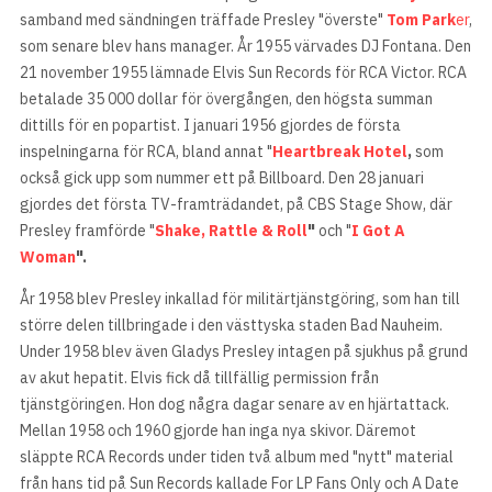
samband med sändningen träffade Presley "överste"
Tom Park
er
,
som senare blev hans manager. År 1955 värvades DJ Fontana. Den
21 november 1955 lämnade Elvis Sun Records för RCA Victor. RCA
betalade 35 000 dollar för övergången, den högsta summan
dittills för en popartist. I januari 1956 gjordes de första
inspelningarna för RCA, bland annat "
Heartbreak Hotel
,
som
också gick upp som nummer ett på Billboard. Den 28 januari
gjordes det första TV-framträdandet, på CBS Stage Show, där
Presley framförde "
Shake, Rattle & Roll
"
och "
I Got A
Woman
".
År 1958 blev Presley inkallad för militärtjänstgöring, som han till
större delen tillbringade i den västtyska staden Bad Nauheim.
Under 1958 blev även Gladys Presley intagen på sjukhus på grund
av akut hepatit. Elvis fick då tillfällig permission från
tjänstgöringen. Hon dog några dagar senare av en hjärtattack.
Mellan 1958 och 1960 gjorde han inga nya skivor. Däremot
släppte RCA Records under tiden två album med "nytt" material
från hans tid på Sun Records kallade For LP Fans Only och A Date