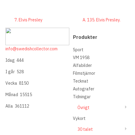
7. Elvis Presley
A. 135. Elvis Presley.
Produkter
info@swedishcollector.com
Sport
VM 1958
Idag
444
Alfabilder
I går
528
Filmstjärnor
Tecknat
Vecka
8150
Autografer
Månad
15515
Tidningar
Alla
361112
Övrigt
Vykort
30 talet