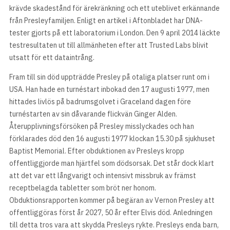
krävde skadestånd för ärekränkning och ett uteblivet erkännande
från Presleyfamiljen. Enligt en artikel i Aftonbladet har DNA-
tester gjorts på ett laboratorium i London. Den 9 april 2014 läckte
testresultaten ut till allmänheten efter att Trusted Labs blivit
utsatt för ett dataintrång.
Fram till sin död uppträdde Presley på otaliga platser runt om i
USA. Han hade en turnéstart inbokad den 17 augusti 1977, men
hittades livlös på badrumsgolvet i Graceland dagen före
turnéstarten av sin dåvarande flickvän Ginger Alden.
Återupplivningsförsöken på Presley misslyckades och han
förklarades död den 16 augusti 1977 klockan 15.30 på sjukhuset
Baptist Memorial. Efter obduktionen av Presleys kropp
offentliggjorde man hjärtfel som dödsorsak. Det står dock klart
att det var ett långvarigt och intensivt missbruk av främst
receptbelagda tabletter som bröt ner honom.
Obduktionsrapporten kommer på begäran av Vernon Presley att
offentliggöras först år 2027, 50 år efter Elvis död. Anledningen
till detta tros vara att skydda Presleys rykte. Presleys enda barn,