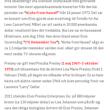
ofta oklanderligt vita overaller utsmyckade med glittrande
mönster. Den mest uppmärksammade konserten från den här
perioden var
"
Aloha From Hawaii
"
från 14 januari 1973. Det var
en konsert som Elvis gjorde utan ersättning till förmån för Kui
Lees Cancerfond. Målet var att samla in 30 000 amerikanska
dollar; resultatet blev det tredubbla. (Kui Lee var en hawaiiansk
låtskrivare, som dog 1966. Han skrev bland annat Elvis
favoritsång
"
I'll Remember You
").
"Aloha from Hawaii" sågs av
ca 1,5 miljarder människor världen över, vilket gör showen till den
mest sedda TV-showen någonsin.
Presley var gift med Priscilla Presley (
1 maj 1967–3 oktober
1973
)
och tillsammans fick de dottern Lisa Marie Presley (född 1
februari 1968), på dagen nio månader efter bröllopet. En av hans
bästa och äldsta vänner sedan 1964 och även personlig frisör var
Laurence "Larry" Geller.
2011 stämdes Elvis Presley Enterprises Inc. på 880 miljoner
kronor (ca 130 miljoner dollar) av Lisa Johansen som påstår sig
vara den riktiga biologiska dottern till Elvis Presley. Johansen