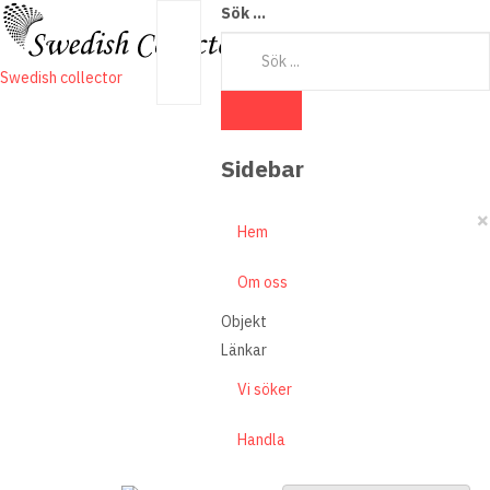
Sök ...
Swedish collector
Sidebar
×
Hem
Om oss
Objekt
Länkar
Vi söker
Handla