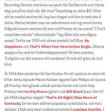
Recording Service som även var plats för Sun Records och fick en
dag syn på en skylt där det stod "Inspelning av skiva $4". Efter
att ha samlat mod en tid, tog han steget och klev in med sina 4
dollar. Marion Keisker som var sekreterare och tog emot honom
frågade honom vem han lät som och Presley lär ha svarat "I Don’t
sound like nobody" vilket betyder "Jag låter inte som någon
annan". Detta var 1953 och skivan innehöll två låtar,
My
Happiness
och
That's When Your Heartaches Begin
.
Låtarna
uppgavs ha varit en födelsedagspresent till hans mamma.
Troligtvis var det snarare ett medvetet försök att göra sin röst
hörd.
År 1954 återvände han till Sun Studios för att spela in en skiva till.
Efter detta tipsade Marion Keisker ägaren Sam Phillips att lyssna
på Presley. Han gillade också vad han hörde och satte ihop
Presley med
Scotty Moore
(gitarr) och
Bill Black
(bas). Den 19
juli 1954 släpptes singeln "
That's All Right
/
Blue Moon of
Kentucky
.
De tre blev alltmer populära i sydstaterna, och fick i
oktober 1954 vara med i radioprogrammet
Louisiana Hayride
.
I