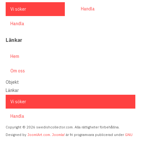
Handla
Vi söker
Handla
Länkar
Hem
Om oss
Objekt
Länkar
Vi söker
Handla
Copyright © 2026 swedishcollector.com. Alla rättigheter förbehållna.
Designed by
JoomlArt.com
.
Joomla!
är fri programvara publicerad under
GNU