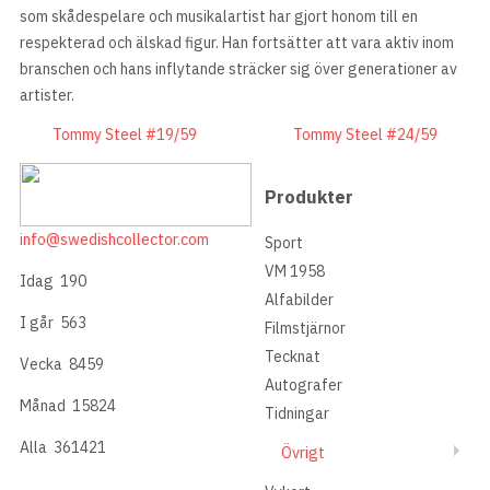
som skådespelare och musikalartist har gjort honom till en
respekterad och älskad figur. Han fortsätter att vara aktiv inom
branschen och hans inflytande sträcker sig över generationer av
artister.
Tommy Steel #19/59
Tommy Steel #24/59
Produkter
info@swedishcollector.com
Sport
VM 1958
Idag
190
Alfabilder
I går
563
Filmstjärnor
Tecknat
Vecka
8459
Autografer
Månad
15824
Tidningar
Alla
361421
Övrigt