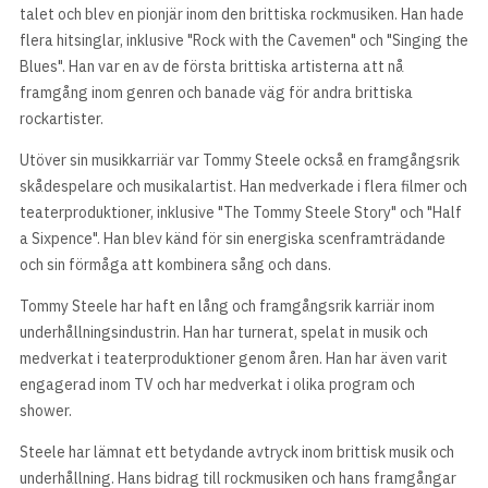
talet och blev en pionjär inom den brittiska rockmusiken. Han hade
flera hitsinglar, inklusive "Rock with the Cavemen" och "Singing the
Blues". Han var en av de första brittiska artisterna att nå
framgång inom genren och banade väg för andra brittiska
rockartister.
Utöver sin musikkarriär var Tommy Steele också en framgångsrik
skådespelare och musikalartist. Han medverkade i flera filmer och
teaterproduktioner, inklusive "The Tommy Steele Story" och "Half
a Sixpence". Han blev känd för sin energiska scenframträdande
och sin förmåga att kombinera sång och dans.
Tommy Steele har haft en lång och framgångsrik karriär inom
underhållningsindustrin. Han har turnerat, spelat in musik och
medverkat i teaterproduktioner genom åren. Han har även varit
engagerad inom TV och har medverkat i olika program och
shower.
Steele har lämnat ett betydande avtryck inom brittisk musik och
underhållning. Hans bidrag till rockmusiken och hans framgångar