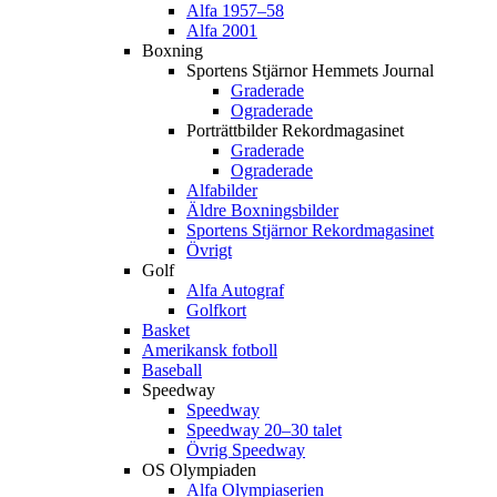
Alfa 1957–58
Alfa 2001
Boxning
Sportens Stjärnor Hemmets Journal
Graderade
Ograderade
Porträttbilder Rekordmagasinet
Graderade
Ograderade
Alfabilder
Äldre Boxningsbilder
Sportens Stjärnor Rekordmagasinet
Övrigt
Golf
Alfa Autograf
Golfkort
Basket
Amerikansk fotboll
Baseball
Speedway
Speedway
Speedway 20–30 talet
Övrig Speedway
OS Olympiaden
Alfa Olympiaserien