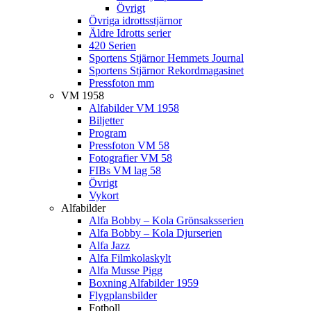
Övrigt
Övriga idrottsstjärnor
Äldre Idrotts serier
420 Serien
Sportens Stjärnor Hemmets Journal
Sportens Stjärnor Rekordmagasinet
Pressfoton mm
VM 1958
Alfabilder VM 1958
Biljetter
Program
Pressfoton VM 58
Fotografier VM 58
FIBs VM lag 58
Övrigt
Vykort
Alfabilder
Alfa Bobby – Kola Grönsaksserien
Alfa Bobby – Kola Djurserien
Alfa Jazz
Alfa Filmkolaskylt
Alfa Musse Pigg
Boxning Alfabilder 1959
Flygplansbilder
Fotboll