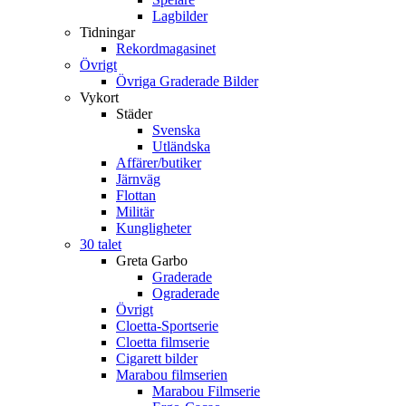
Lagbilder
Tidningar
Rekordmagasinet
Övrigt
Övriga Graderade Bilder
Vykort
Städer
Svenska
Utländska
Affärer/butiker
Järnväg
Flottan
Militär
Kungligheter
30 talet
Greta Garbo
Graderade
Ograderade
Övrigt
Cloetta-Sportserie
Cloetta filmserie
Cigarett bilder
Marabou filmserien
Marabou Filmserie