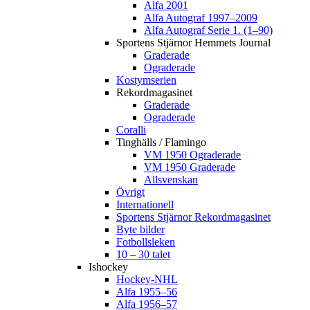
Alfa 2001
Alfa Autograf 1997–2009
Alfa Autograf Serie 1. (1–90)
Sportens Stjärnor Hemmets Journal
Graderade
Ograderade
Kostymserien
Rekordmagasinet
Graderade
Ograderade
Coralli
Tinghälls / Flamingo
VM 1950 Ograderade
VM 1950 Graderade
Allsvenskan
Övrigt
Internationell
Sportens Stjärnor Rekordmagasinet
Byte bilder
Fotbollsleken
10 – 30 talet
Ishockey
Hockey-NHL
Alfa 1955–56
Alfa 1956–57