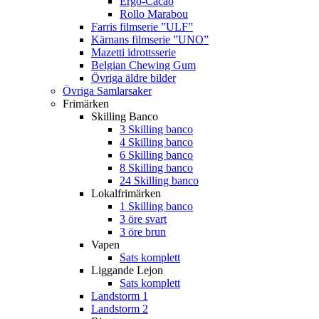
Ergo-Cacao
Rollo Marabou
Farris filmserie ”ULF”
Kärnans filmserie ”UNO”
Mazetti idrottsserie
Belgian Chewing Gum
Övriga äldre bilder
Övriga Samlarsaker
Frimärken
Skilling Banco
3 Skilling banco
4 Skilling banco
6 Skilling banco
8 Skilling banco
24 Skilling banco
Lokalfrimärken
1 Skilling banco
3 öre svart
3 öre brun
Vapen
Sats komplett
Liggande Lejon
Sats komplett
Landstorm 1
Landstorm 2