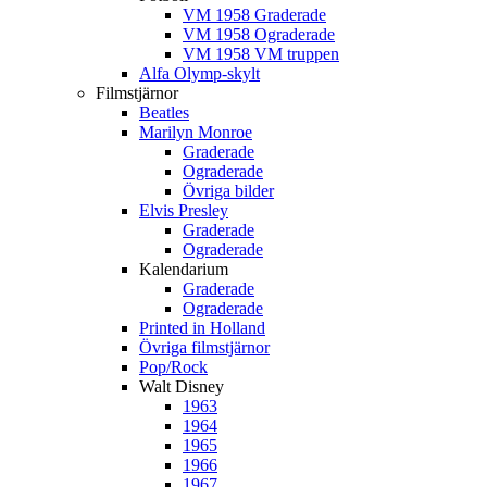
VM 1958 Graderade
VM 1958 Ograderade
VM 1958 VM truppen
Alfa Olymp-skylt
Filmstjärnor
Beatles
Marilyn Monroe
Graderade
Ograderade
Övriga bilder
Elvis Presley
Graderade
Ograderade
Kalendarium
Graderade
Ograderade
Printed in Holland
Övriga filmstjärnor
Pop/Rock
Walt Disney
1963
1964
1965
1966
1967