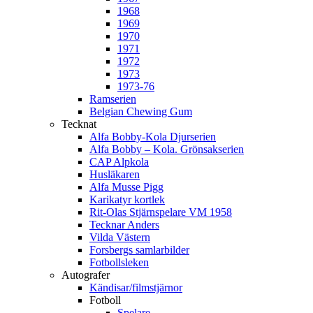
1968
1969
1970
1971
1972
1973
1973-76
Ramserien
Belgian Chewing Gum
Tecknat
Alfa Bobby-Kola Djurserien
Alfa Bobby – Kola. Grönsakserien
CAP Alpkola
Husläkaren
Alfa Musse Pigg
Karikatyr kortlek
Rit-Olas Stjärnspelare VM 1958
Tecknar Anders
Vilda Västern
Forsbergs samlarbilder
Fotbollsleken
Autografer
Kändisar/filmstjärnor
Fotboll
Spelare