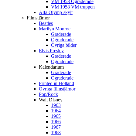
VM 1958 Ograderade
VM 1958 VM truppen
Alfa Olymp-skylt
Filmstjärnor
Beatles
Marilyn Monroe
Graderade
Ograderade
Övriga bilder
Elvis Presley
Graderade
Ograderade
Kalendarium
Graderade
Ograderade
Printed in Holland
Övriga filmstjärnor
Pop/Rock
Walt Disney
1963
1964
1965
1966
1967
1968