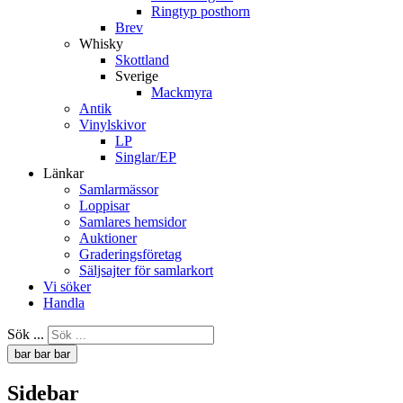
Ringtyp posthorn
Brev
Whisky
Skottland
Sverige
Mackmyra
Antik
Vinylskivor
LP
Singlar/EP
Länkar
Samlarmässor
Loppisar
Samlares hemsidor
Auktioner
Graderingsföretag
Säljsajter för samlarkort
Vi söker
Handla
Sök ...
bar
bar
bar
Sidebar