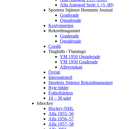
Alfa Autograf Serie 1. (1–90)
Sportens Stjärnor Hemmets Journal
Graderade
Ograderade
Kostymserien
Rekordmagasinet
Graderade
Ograderade
Coralli
Tinghälls / Flamingo
VM 1950 Ograderade
VM 1950 Graderade
Allsvenskan
Övrigt
Internationell
Sportens Stjärnor Rekordmagasinet
Byte bilder
Fotbollsleken
10 – 30 talet
Ishockey
Hockey-NHL
Alfa 1955–56
Alfa 1956–57
Alfa 1957–58