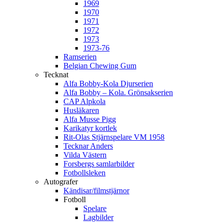
1969
1970
1971
1972
1973
1973-76
Ramserien
Belgian Chewing Gum
Tecknat
Alfa Bobby-Kola Djurserien
Alfa Bobby – Kola. Grönsakserien
CAP Alpkola
Husläkaren
Alfa Musse Pigg
Karikatyr kortlek
Rit-Olas Stjärnspelare VM 1958
Tecknar Anders
Vilda Västern
Forsbergs samlarbilder
Fotbollsleken
Autografer
Kändisar/filmstjärnor
Fotboll
Spelare
Lagbilder