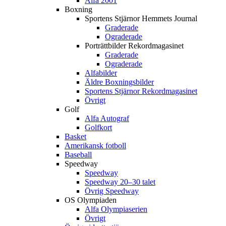
Alfa 2001
Boxning
Sportens Stjärnor Hemmets Journal
Graderade
Ograderade
Porträttbilder Rekordmagasinet
Graderade
Ograderade
Alfabilder
Äldre Boxningsbilder
Sportens Stjärnor Rekordmagasinet
Övrigt
Golf
Alfa Autograf
Golfkort
Basket
Amerikansk fotboll
Baseball
Speedway
Speedway
Speedway 20–30 talet
Övrig Speedway
OS Olympiaden
Alfa Olympiaserien
Övrigt