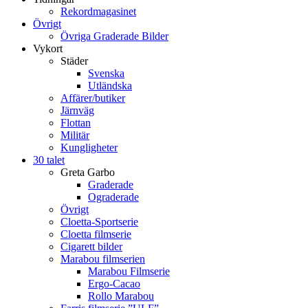
Rekordmagasinet
Övrigt
Övriga Graderade Bilder
Vykort
Städer
Svenska
Utländska
Affärer/butiker
Järnväg
Flottan
Militär
Kungligheter
30 talet
Greta Garbo
Graderade
Ograderade
Övrigt
Cloetta-Sportserie
Cloetta filmserie
Cigarett bilder
Marabou filmserien
Marabou Filmserie
Ergo-Cacao
Rollo Marabou