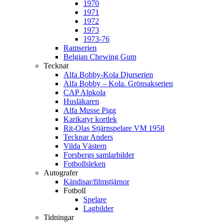
1970
1971
1972
1973
1973-76
Ramserien
Belgian Chewing Gum
Tecknat
Alfa Bobby-Kola Djurserien
Alfa Bobby – Kola. Grönsakserien
CAP Alpkola
Husläkaren
Alfa Musse Pigg
Karikatyr kortlek
Rit-Olas Stjärnspelare VM 1958
Tecknar Anders
Vilda Västern
Forsbergs samlarbilder
Fotbollsleken
Autografer
Kändisar/filmstjärnor
Fotboll
Spelare
Lagbilder
Tidningar