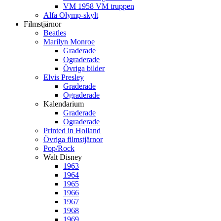
VM 1958 VM truppen
Alfa Olymp-skylt
Filmstjärnor
Beatles
Marilyn Monroe
Graderade
Ograderade
Övriga bilder
Elvis Presley
Graderade
Ograderade
Kalendarium
Graderade
Ograderade
Printed in Holland
Övriga filmstjärnor
Pop/Rock
Walt Disney
1963
1964
1965
1966
1967
1968
1969