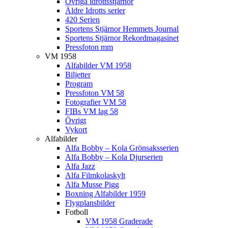
Övriga idrottsstjärnor
Äldre Idrotts serier
420 Serien
Sportens Stjärnor Hemmets Journal
Sportens Stjärnor Rekordmagasinet
Pressfoton mm
VM 1958
Alfabilder VM 1958
Biljetter
Program
Pressfoton VM 58
Fotografier VM 58
FIBs VM lag 58
Övrigt
Vykort
Alfabilder
Alfa Bobby – Kola Grönsaksserien
Alfa Bobby – Kola Djurserien
Alfa Jazz
Alfa Filmkolaskylt
Alfa Musse Pigg
Boxning Alfabilder 1959
Flygplansbilder
Fotboll
VM 1958 Graderade