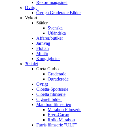
Rekordmagasinet
Övrigt
Övriga Graderade Bilder
Vykort
Städer
Svenska
Utländska
Affärer/butiker
Järnväg
Flottan
Militär
Kungligheter
30 talet
Greta Garbo
Graderade
Ograderade
Övrigt
Cloetta-Sportserie
Cloetta filmserie
Cigarett bilder
Marabou filmserien
Marabou Filmserie
Ergo-Cacao
Rollo Marabou
Farris filmserie ”ULF”