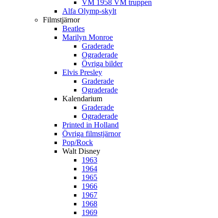
VM 1958 VM truppen
Alfa Olymp-skylt
Filmstjärnor
Beatles
Marilyn Monroe
Graderade
Ograderade
Övriga bilder
Elvis Presley
Graderade
Ograderade
Kalendarium
Graderade
Ograderade
Printed in Holland
Övriga filmstjärnor
Pop/Rock
Walt Disney
1963
1964
1965
1966
1967
1968
1969