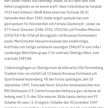
han fysiskt robust och samtidigt snabb, så att hans spel som
helhet präglades av en enorm kraft. Hans fotbollskarriär började
1933 med Schwarz-Weiß Bülse innan han flyttade till SC
Gelsenkirchen-Buer 1940. Under kriget spelade han som
gästspelare för Holstein Kiel och Fortuna Glückstadt , sedan via
STV Horst-Emscher (1946-1952, 1953/54) och Preußen Münster
(1952/53) från 1954 på Borsigplatz vid Borussia Dortmundatt
landa. Med Emscher Hussaren kvalade den snabbrörliga,
kraftfulla och farliga anfallaren säsongen 1946/47 in som tvåa i
Landesliga Westfalen grupp 1 för centrala Oberliga West, som
startade 1947/48.
I debutomgången av Oberliga kom de blåsvarta från Fürstenberg
Stadium trea i en stafett på 13 bakom Borussia Dortmund och
Sportfreunde Katernberg. På den första speldagen, den 14
september 1947, förlorade Horst-Emscher hemmamatchen mot
RW Oberhausen 2:5; Centerforwarden Kelbassa gav värdarna en
ledning med 1-0 i den 10:e minuten. Båda lokala derbyn mot FC
Schalke 04 vann: i 1-0-segern i Schalke den 30 november 1947