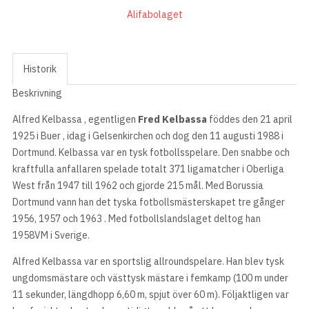
Alifabolaget
Historik
Beskrivning
Alfred Kelbassa , egentligen
Fred Kelbassa
föddes den 21 april
1925 i Buer , idag i Gelsenkirchen och dog den 11 augusti 1988 i
Dortmund. Kelbassa var en tysk fotbollsspelare. Den snabbe och
kraftfulla anfallaren spelade totalt 371 ligamatcher i Oberliga
West från 1947 till 1962 och gjorde 215 mål. Med Borussia
Dortmund vann han det tyska fotbollsmästerskapet tre gånger
1956, 1957 och 1963 . Med fotbollslandslaget deltog han
1958VM i Sverige.
Alfred Kelbassa var en sportslig allroundspelare. Han blev tysk
ungdomsmästare och västtysk mästare i femkamp (100 m under
11 sekunder, längdhopp 6,60 m, spjut över 60 m). Följaktligen var