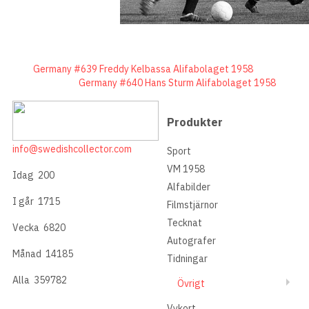
Germany #639 Freddy Kelbassa Alifabolaget 1958
Germany #640 Hans Sturm Alifabolaget 1958
Produkter
info@swedishcollector.com
Sport
VM 1958
Idag
200
Alfabilder
I går
1715
Filmstjärnor
Tecknat
Vecka
6820
Autografer
Månad
14185
Tidningar
Alla
359782
Övrigt
Vykort