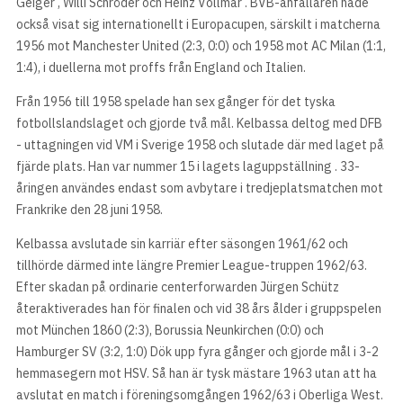
Geiger , Willi Schröder och Heinz Vollmar . BVB-anfallaren hade
också visat sig internationellt i Europacupen, särskilt i matcherna
1956 mot Manchester United (2:3, 0:0) och 1958 mot AC Milan (1:1,
1:4), i duellerna mot proffs från England och Italien.
Från 1956 till 1958 spelade han sex gånger för det tyska
fotbollslandslaget och gjorde två mål. Kelbassa deltog med DFB
- uttagningen vid VM i Sverige 1958 och slutade där med laget på
fjärde plats. Han var nummer 15 i lagets laguppställning . 33-
åringen användes endast som avbytare i tredjeplatsmatchen mot
Frankrike den 28 juni 1958.
Kelbassa avslutade sin karriär efter säsongen 1961/62 och
tillhörde därmed inte längre Premier League-truppen 1962/63.
Efter skadan på ordinarie centerforwarden Jürgen Schütz
återaktiverades han för finalen och vid 38 års ålder i gruppspelen
mot München 1860 (2:3), Borussia Neunkirchen (0:0) och
Hamburger SV (3:2, 1:0) Dök upp fyra gånger och gjorde mål i 3-2
hemmasegern mot HSV. Så han är tysk mästare 1963 utan att ha
avslutat en match i föreningsomgången 1962/63 i Oberliga West.