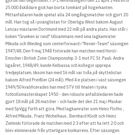
gjorde han segermålet, i 3-1 hemmasegern den 11 april 1948 inför
25 000 åskådare gick han borta tomhänt på högerkanten.
Mittanfallaren hade spelat alla 24 omgångsmatcher och gjort 20
mål. Han tog så i poänglistan för Oberliga West bakom August
Lenzav mästaren Dortmund med 22 mål på andra plats. Han står i
boken "Grunken är rund" tillsammans med sina lagkamrater
Mikuda och Wieding som centerforward i "Revier-Team" säsongen
1947/48. Den 9 maj 1948 förlorade han matchen med Horst-
Emscher i British Zone Championship 3-1 mot FC St. Pauli. Andra
ligaåret, 1948/49, kunde Kelbassa och kollegor upprepa
tredjeplatsen, liksom han med 16 mål var tvåa på skyttelistan
bakom Alfred Preißler (24 mål). Med 4:e platsen i väst säsongen
1949/50 kvalificerades han med STV till finalen i tyska
fotbollsmästerskapet 1950 - den robuste anfallsledaren hade
gjort 18 mål på 28 matcher - och hade det den 21 maj i Maskar
med SpVgg Fürth att göra. Med lagkamrater som Heinz Flotho ,
Alfred Mikuda , Franz Wichelhaus , Bernhard Klodt och Heinz
Zielinski förlorade de matchen med 2:3 efter att ha lett 2:0 och
blev eliminerade från ytterligare konkurrens. Efter säsongen