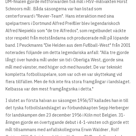
DM-finalen gjorde mittforwarden två mål i HSV-målvakten Horst
Schnoors mål . Båda säsongerna var han listad som
centerforward i "Revier-Team". Hans interaktion med sina
spelpartners i Dortmund Alfred Preißler blev legendariskoch
Alfred Niepieklo som "de tre Alfredos", som regelbundet väckte
stor respekt från motståndarna och producerade mål på löpande
band. I Peuckmanns "Die Helden aus dem Fußball-West" från 2001
noterades följande om detta legendariska anfall: "Alla tre gjorde
långt över hundra mål under sin tid i Oberliga West, gjorde sina
mål med vänster, med höger och med huvudet. De var tekniskt
kompletta fotbollsspelare, som var och en var skyttekung vid
flera tillfällen. Men de fick inte fira stora framgångar i landslaget.
Kelbassa var den mest framgångsrika i detta."
I slutet av första halvan av säsongen 1956/57 kallades han in till
det tyska fotbollslandslaget av förbundskapten Sepp Herberger
för landskampen den 23 december 1956 i Köln mot Belgien. 31-
åringen gjorde en övertygande debut i 4-1-vinsten och gjorde ett
mål tillsammans med anfallskollegorna Erwin Waldner , Rolf