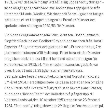
1951/52 var det bara möjligt att hålla sig uppe i nedflyttningen –
innan omgångens start hade BVB lockat fyra toppspelare från
Horst med Mikuda, Wieding, Wischner och Sahm – gav den farlige
anfallaren efter för uppvaktningen av Preußen Münster och
spelade under säsongen 1952/53 för Munster.
Vid sidan av lagkamrater som Felix Gerritzen , Josef Lammers ,
Siegfried Rachuba och Edelbert Rey spelade mannen från Horst-
Emscher 25 ligamatcher och gjorde tio mål. Preussarna tog 7 :e
plats under tränaren Willi Multhaup . Efter bara ett år i Münster
drogs han dock tillbaka till sitt hemland och spelade igen för
Horst-Emscher 1953/54. Men Emscherhusarernas goda år var
över. Trots 21 mål på 28 ligamatcher från Kelbassa,
degraderades laget från colliekolonin kring Nordstern colliery
VM-året 1954. Personligen hade Kelbassa spelat en bra omgång:
Han slutade tvåa i västra målskyttarlistan bakom Hans Schäfer,
tilldelades "Revier-Team" och kallades två gånger upp till
Västtysklands val den 10 oktober 1953 respektive 28 februari
1954. Efter nedflyttning skrev den 29-årige offensivspelaren på