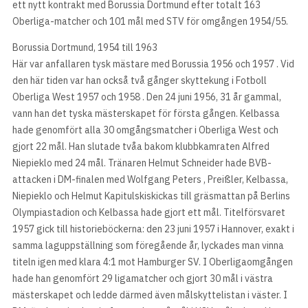
ett nytt kontrakt med Borussia Dortmund efter totalt 163
Oberliga-matcher och 101 mål med STV för omgången 1954/55.
Borussia Dortmund, 1954 till 1963
Här var anfallaren tysk mästare med Borussia 1956 och 1957 . Vid
den här tiden var han också två gånger skyttekung i Fotboll
Oberliga West 1957 och 1958 . Den 24 juni 1956, 31 år gammal,
vann han det tyska mästerskapet för första gången. Kelbassa
hade genomfört alla 30 omgångsmatcher i Oberliga West och
gjort 22 mål. Han slutade tvåa bakom klubbkamraten Alfred
Niepieklo med 24 mål. Tränaren Helmut Schneider hade BVB-
attacken i DM-finalen med Wolfgang Peters , Preißler, Kelbassa,
Niepieklo och Helmut Kapitulskiskickas till gräsmattan på Berlins
Olympiastadion och Kelbassa hade gjort ett mål. Titelförsvaret
1957 gick till historieböckerna: den 23 juni 1957 i Hannover, exakt i
samma laguppställning som föregående år, lyckades man vinna
titeln igen med klara 4:1 mot Hamburger SV. I Oberligaomgången
hade han genomfört 29 ligamatcher och gjort 30 mål i västra
mästerskapet och ledde därmed även målskyttelistan i väster. I