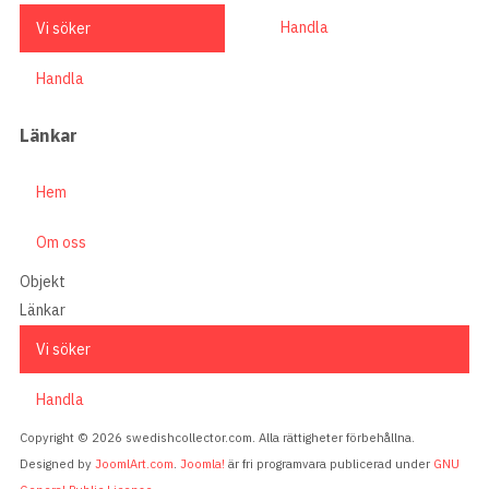
Handla
Vi söker
Handla
Länkar
Hem
Om oss
Objekt
Länkar
Vi söker
Handla
Copyright © 2026 swedishcollector.com. Alla rättigheter förbehållna.
Designed by
JoomlArt.com
.
Joomla!
är fri programvara publicerad under
GNU