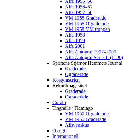
Alfa 1955–56
Alfa 1956–57
Alfa 1957–58
VM 1958 Graderade
VM 1958 Ograderade
VM 1958 VM truppen
Alfa 1958
Alfa 1959
Alfa 2001
Alfa Autograf 1997–2009
Alfa Autograf Serie 1. (1–90)
Sportens Stjärnor Hemmets Journal
Graderade
Ograderade
Kostymserien
Rekordmagasinet
Graderade
Ograderade
Coralli
Tinghälls / Flamingo
VM 1950 Ograderade
VM 1950 Graderade
Allsvenskan
Övrigt
Internationell