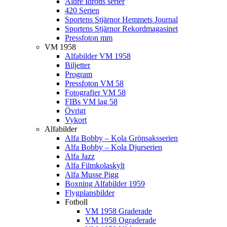
Äldre Idrotts serier
420 Serien
Sportens Stjärnor Hemmets Journal
Sportens Stjärnor Rekordmagasinet
Pressfoton mm
VM 1958
Alfabilder VM 1958
Biljetter
Program
Pressfoton VM 58
Fotografier VM 58
FIBs VM lag 58
Övrigt
Vykort
Alfabilder
Alfa Bobby – Kola Grönsaksserien
Alfa Bobby – Kola Djurserien
Alfa Jazz
Alfa Filmkolaskylt
Alfa Musse Pigg
Boxning Alfabilder 1959
Flygplansbilder
Fotboll
VM 1958 Graderade
VM 1958 Ograderade