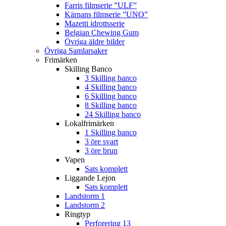
Farris filmserie ”ULF”
Kärnans filmserie ”UNO”
Mazetti idrottsserie
Belgian Chewing Gum
Övriga äldre bilder
Övriga Samlarsaker
Frimärken
Skilling Banco
3 Skilling banco
4 Skilling banco
6 Skilling banco
8 Skilling banco
24 Skilling banco
Lokalfrimärken
1 Skilling banco
3 öre svart
3 öre brun
Vapen
Sats komplett
Liggande Lejon
Sats komplett
Landstorm 1
Landstorm 2
Ringtyp
Perforering 13