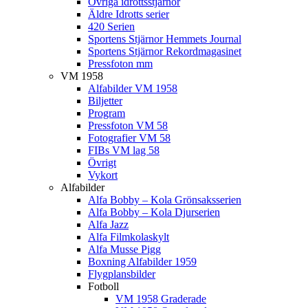
Övriga idrottsstjärnor
Äldre Idrotts serier
420 Serien
Sportens Stjärnor Hemmets Journal
Sportens Stjärnor Rekordmagasinet
Pressfoton mm
VM 1958
Alfabilder VM 1958
Biljetter
Program
Pressfoton VM 58
Fotografier VM 58
FIBs VM lag 58
Övrigt
Vykort
Alfabilder
Alfa Bobby – Kola Grönsaksserien
Alfa Bobby – Kola Djurserien
Alfa Jazz
Alfa Filmkolaskylt
Alfa Musse Pigg
Boxning Alfabilder 1959
Flygplansbilder
Fotboll
VM 1958 Graderade