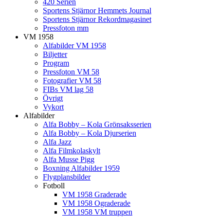
420 Serien
Sportens Stjärnor Hemmets Journal
Sportens Stjärnor Rekordmagasinet
Pressfoton mm
VM 1958
Alfabilder VM 1958
Biljetter
Program
Pressfoton VM 58
Fotografier VM 58
FIBs VM lag 58
Övrigt
Vykort
Alfabilder
Alfa Bobby – Kola Grönsaksserien
Alfa Bobby – Kola Djurserien
Alfa Jazz
Alfa Filmkolaskylt
Alfa Musse Pigg
Boxning Alfabilder 1959
Flygplansbilder
Fotboll
VM 1958 Graderade
VM 1958 Ograderade
VM 1958 VM truppen