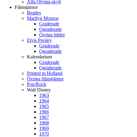
Alfa Olymp-skylt
Filmstjärnor
Beatles
Marilyn Monroe
Graderade
Ograderade
Övriga bilder
Elvis Presley
Graderade
Ograderade
Kalendarium
Graderade
Ograderade
Printed in Holland
Övriga filmstjärnor
Pop/Rock
Walt Disney
1963
1964
1965
1966
1967
1968
1969
1970