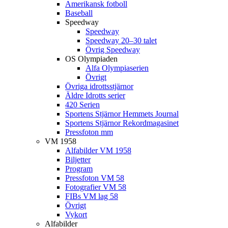
Amerikansk fotboll
Baseball
Speedway
Speedway
Speedway 20–30 talet
Övrig Speedway
OS Olympiaden
Alfa Olympiaserien
Övrigt
Övriga idrottsstjärnor
Äldre Idrotts serier
420 Serien
Sportens Stjärnor Hemmets Journal
Sportens Stjärnor Rekordmagasinet
Pressfoton mm
VM 1958
Alfabilder VM 1958
Biljetter
Program
Pressfoton VM 58
Fotografier VM 58
FIBs VM lag 58
Övrigt
Vykort
Alfabilder