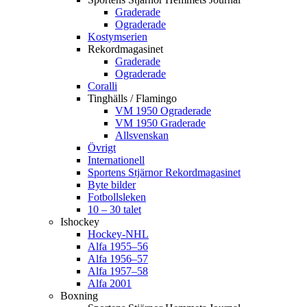
Graderade
Ograderade
Kostymserien
Rekordmagasinet
Graderade
Ograderade
Coralli
Tinghälls / Flamingo
VM 1950 Ograderade
VM 1950 Graderade
Allsvenskan
Övrigt
Internationell
Sportens Stjärnor Rekordmagasinet
Byte bilder
Fotbollsleken
10 – 30 talet
Ishockey
Hockey-NHL
Alfa 1955–56
Alfa 1956–57
Alfa 1957–58
Alfa 2001
Boxning