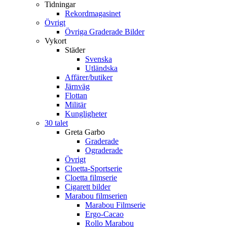
Tidningar
Rekordmagasinet
Övrigt
Övriga Graderade Bilder
Vykort
Städer
Svenska
Utländska
Affärer/butiker
Järnväg
Flottan
Militär
Kungligheter
30 talet
Greta Garbo
Graderade
Ograderade
Övrigt
Cloetta-Sportserie
Cloetta filmserie
Cigarett bilder
Marabou filmserien
Marabou Filmserie
Ergo-Cacao
Rollo Marabou