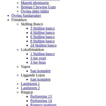
Mazetti idrottsserie
Belgian Chewing Gum
Övriga äldre bilder
Övriga Samlarsaker
Frimärken
Skilling Banco
3 Skilling banco
4 Skilling banco
6 Skilling banco
8 Skilling banco
24 Skilling banco
Lokalfrimärken
1 Skilling banco
3 öre svart
3 öre brun
Vapen
Sats komplett
Liggande Lejon
Sats komplett
Landstorm 1
Landstorm 2
Ringtyp
Perforering 13
Perforering 14
Ringtyp posthorn