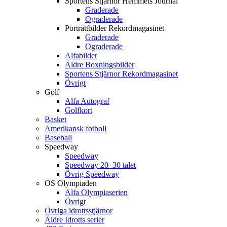
Sportens Stjärnor Hemmets Journal
Graderade
Ograderade
Porträttbilder Rekordmagasinet
Graderade
Ograderade
Alfabilder
Äldre Boxningsbilder
Sportens Stjärnor Rekordmagasinet
Övrigt
Golf
Alfa Autograf
Golfkort
Basket
Amerikansk fotboll
Baseball
Speedway
Speedway
Speedway 20–30 talet
Övrig Speedway
OS Olympiaden
Alfa Olympiaserien
Övrigt
Övriga idrottsstjärnor
Äldre Idrotts serier