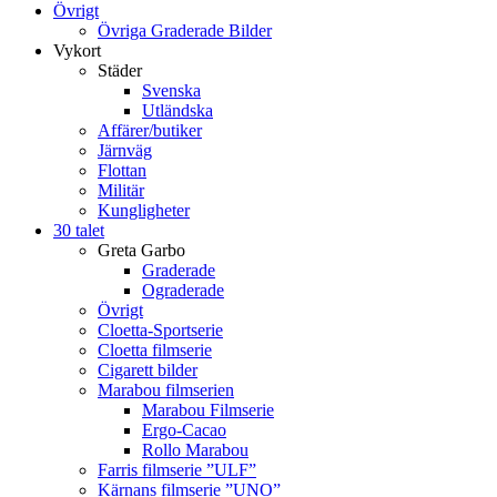
Övrigt
Övriga Graderade Bilder
Vykort
Städer
Svenska
Utländska
Affärer/butiker
Järnväg
Flottan
Militär
Kungligheter
30 talet
Greta Garbo
Graderade
Ograderade
Övrigt
Cloetta-Sportserie
Cloetta filmserie
Cigarett bilder
Marabou filmserien
Marabou Filmserie
Ergo-Cacao
Rollo Marabou
Farris filmserie ”ULF”
Kärnans filmserie ”UNO”