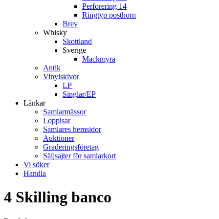
Perforering 14
Ringtyp posthorn
Brev
Whisky
Skottland
Sverige
Mackmyra
Antik
Vinylskivor
LP
Singlar/EP
Länkar
Samlarmässor
Loppisar
Samlares hemsidor
Auktioner
Graderingsföretag
Säljsajter för samlarkort
Vi söker
Handla
4 Skilling banco