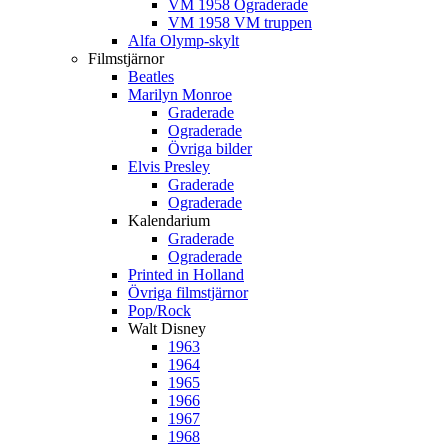
VM 1958 Ograderade
VM 1958 VM truppen
Alfa Olymp-skylt
Filmstjärnor
Beatles
Marilyn Monroe
Graderade
Ograderade
Övriga bilder
Elvis Presley
Graderade
Ograderade
Kalendarium
Graderade
Ograderade
Printed in Holland
Övriga filmstjärnor
Pop/Rock
Walt Disney
1963
1964
1965
1966
1967
1968