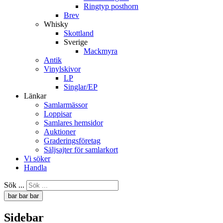
Ringtyp posthorn
Brev
Whisky
Skottland
Sverige
Mackmyra
Antik
Vinylskivor
LP
Singlar/EP
Länkar
Samlarmässor
Loppisar
Samlares hemsidor
Auktioner
Graderingsföretag
Säljsajter för samlarkort
Vi söker
Handla
Sök ...
bar
bar
bar
Sidebar