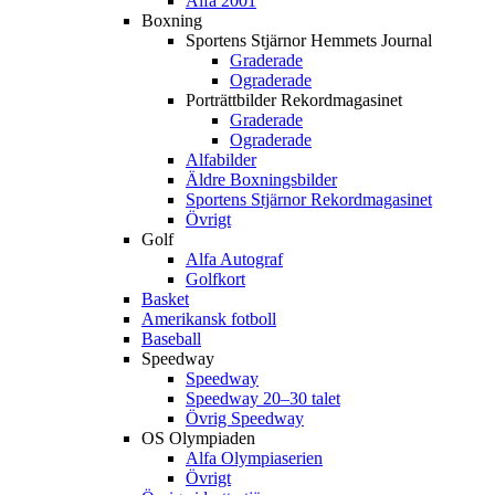
Alfa 2001
Boxning
Sportens Stjärnor Hemmets Journal
Graderade
Ograderade
Porträttbilder Rekordmagasinet
Graderade
Ograderade
Alfabilder
Äldre Boxningsbilder
Sportens Stjärnor Rekordmagasinet
Övrigt
Golf
Alfa Autograf
Golfkort
Basket
Amerikansk fotboll
Baseball
Speedway
Speedway
Speedway 20–30 talet
Övrig Speedway
OS Olympiaden
Alfa Olympiaserien
Övrigt