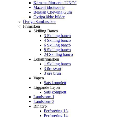
Kärnans filmserie ”UNO”
Mazetti idrottsserie
Belgian Chewing Gum
Övriga äldre bilder
Övriga Samlarsaker
Frimärken
Skilling Banco
3 Skilling banco
4 Skilling banco
6 Skilling banco
8 Skilling banco
24 Skilling banco
Lokalfrimärken
1 Skilling banco
3 öre svart
3 öre brun
Vapen
Sats komplett
Liggande Lejon
Sats komplett
Landstorm 1
Landstorm 2
Ringtyp
Perforering 13
Perforering 14