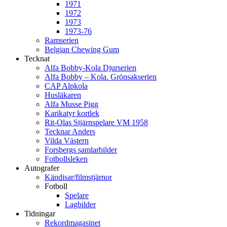
1971
1972
1973
1973-76
Ramserien
Belgian Chewing Gum
Tecknat
Alfa Bobby-Kola Djurserien
Alfa Bobby – Kola. Grönsakserien
CAP Alpkola
Husläkaren
Alfa Musse Pigg
Karikatyr kortlek
Rit-Olas Stjärnspelare VM 1958
Tecknar Anders
Vilda Västern
Forsbergs samlarbilder
Fotbollsleken
Autografer
Kändisar/filmstjärnor
Fotboll
Spelare
Lagbilder
Tidningar
Rekordmagasinet