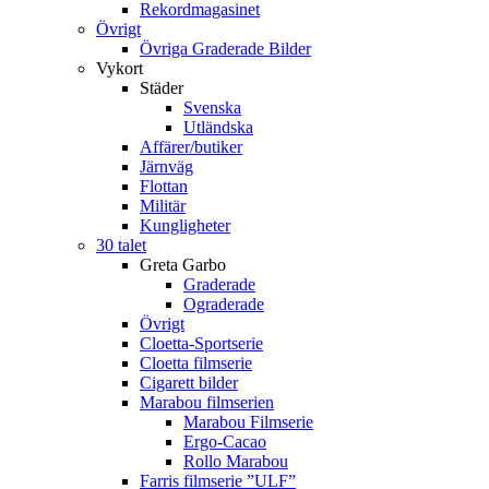
Rekordmagasinet
Övrigt
Övriga Graderade Bilder
Vykort
Städer
Svenska
Utländska
Affärer/butiker
Järnväg
Flottan
Militär
Kungligheter
30 talet
Greta Garbo
Graderade
Ograderade
Övrigt
Cloetta-Sportserie
Cloetta filmserie
Cigarett bilder
Marabou filmserien
Marabou Filmserie
Ergo-Cacao
Rollo Marabou
Farris filmserie ”ULF”