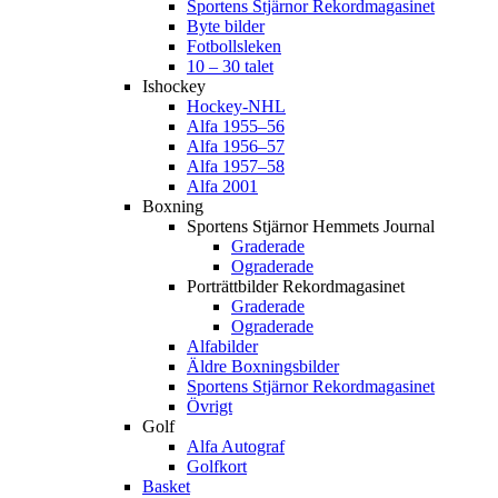
Sportens Stjärnor Rekordmagasinet
Byte bilder
Fotbollsleken
10 – 30 talet
Ishockey
Hockey-NHL
Alfa 1955–56
Alfa 1956–57
Alfa 1957–58
Alfa 2001
Boxning
Sportens Stjärnor Hemmets Journal
Graderade
Ograderade
Porträttbilder Rekordmagasinet
Graderade
Ograderade
Alfabilder
Äldre Boxningsbilder
Sportens Stjärnor Rekordmagasinet
Övrigt
Golf
Alfa Autograf
Golfkort
Basket