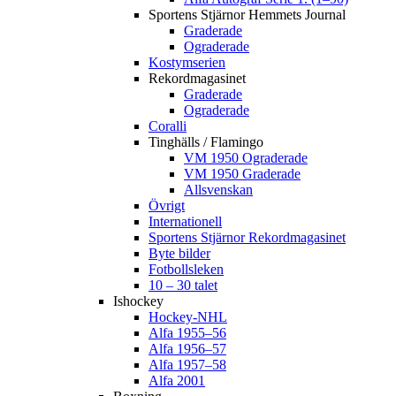
Sportens Stjärnor Hemmets Journal
Graderade
Ograderade
Kostymserien
Rekordmagasinet
Graderade
Ograderade
Coralli
Tinghälls / Flamingo
VM 1950 Ograderade
VM 1950 Graderade
Allsvenskan
Övrigt
Internationell
Sportens Stjärnor Rekordmagasinet
Byte bilder
Fotbollsleken
10 – 30 talet
Ishockey
Hockey-NHL
Alfa 1955–56
Alfa 1956–57
Alfa 1957–58
Alfa 2001