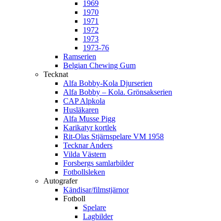
1969
1970
1971
1972
1973
1973-76
Ramserien
Belgian Chewing Gum
Tecknat
Alfa Bobby-Kola Djurserien
Alfa Bobby – Kola. Grönsakserien
CAP Alpkola
Husläkaren
Alfa Musse Pigg
Karikatyr kortlek
Rit-Olas Stjärnspelare VM 1958
Tecknar Anders
Vilda Västern
Forsbergs samlarbilder
Fotbollsleken
Autografer
Kändisar/filmstjärnor
Fotboll
Spelare
Lagbilder