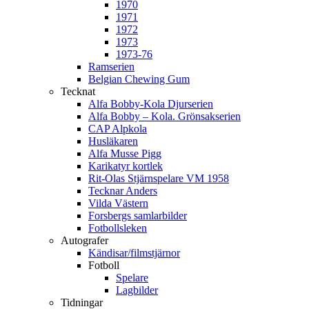
1970
1971
1972
1973
1973-76
Ramserien
Belgian Chewing Gum
Tecknat
Alfa Bobby-Kola Djurserien
Alfa Bobby – Kola. Grönsakserien
CAP Alpkola
Husläkaren
Alfa Musse Pigg
Karikatyr kortlek
Rit-Olas Stjärnspelare VM 1958
Tecknar Anders
Vilda Västern
Forsbergs samlarbilder
Fotbollsleken
Autografer
Kändisar/filmstjärnor
Fotboll
Spelare
Lagbilder
Tidningar