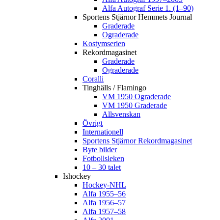
Alfa Autograf Serie 1. (1–90)
Sportens Stjärnor Hemmets Journal
Graderade
Ograderade
Kostymserien
Rekordmagasinet
Graderade
Ograderade
Coralli
Tinghälls / Flamingo
VM 1950 Ograderade
VM 1950 Graderade
Allsvenskan
Övrigt
Internationell
Sportens Stjärnor Rekordmagasinet
Byte bilder
Fotbollsleken
10 – 30 talet
Ishockey
Hockey-NHL
Alfa 1955–56
Alfa 1956–57
Alfa 1957–58