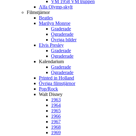
VM 1958 VM truppen
Alfa Olymp-skylt
Filmstjärnor
Beatles
Marilyn Monroe
Graderade
Ograderade
Övriga bilder
Elvis Presley
Graderade
Ograderade
Kalendarium
Graderade
Ograderade
Printed in Holland
Övriga filmstjärnor
Pop/Rock
Walt Disney
1963
1964
1965
1966
1967
1968
1969