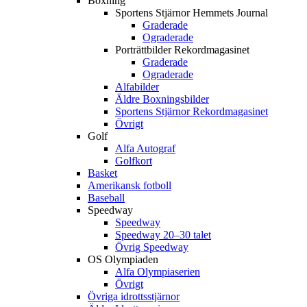
Boxning
Sportens Stjärnor Hemmets Journal
Graderade
Ograderade
Porträttbilder Rekordmagasinet
Graderade
Ograderade
Alfabilder
Äldre Boxningsbilder
Sportens Stjärnor Rekordmagasinet
Övrigt
Golf
Alfa Autograf
Golfkort
Basket
Amerikansk fotboll
Baseball
Speedway
Speedway
Speedway 20–30 talet
Övrig Speedway
OS Olympiaden
Alfa Olympiaserien
Övrigt
Övriga idrottsstjärnor