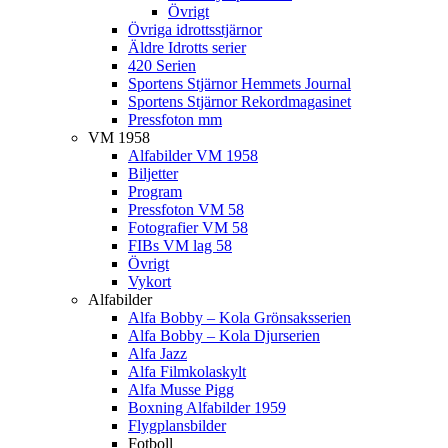
Övrigt
Övriga idrottsstjärnor
Äldre Idrotts serier
420 Serien
Sportens Stjärnor Hemmets Journal
Sportens Stjärnor Rekordmagasinet
Pressfoton mm
VM 1958
Alfabilder VM 1958
Biljetter
Program
Pressfoton VM 58
Fotografier VM 58
FIBs VM lag 58
Övrigt
Vykort
Alfabilder
Alfa Bobby – Kola Grönsaksserien
Alfa Bobby – Kola Djurserien
Alfa Jazz
Alfa Filmkolaskylt
Alfa Musse Pigg
Boxning Alfabilder 1959
Flygplansbilder
Fotboll