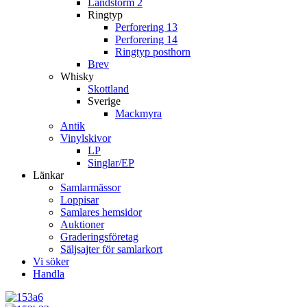
Landstorm 2
Ringtyp
Perforering 13
Perforering 14
Ringtyp posthorn
Brev
Whisky
Skottland
Sverige
Mackmyra
Antik
Vinylskivor
LP
Singlar/EP
Länkar
Samlarmässor
Loppisar
Samlares hemsidor
Auktioner
Graderingsföretag
Säljsajter för samlarkort
Vi söker
Handla