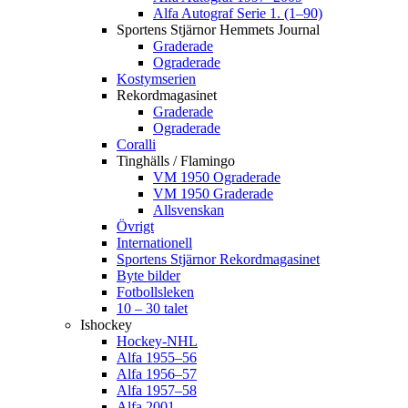
Alfa Autograf Serie 1. (1–90)
Sportens Stjärnor Hemmets Journal
Graderade
Ograderade
Kostymserien
Rekordmagasinet
Graderade
Ograderade
Coralli
Tinghälls / Flamingo
VM 1950 Ograderade
VM 1950 Graderade
Allsvenskan
Övrigt
Internationell
Sportens Stjärnor Rekordmagasinet
Byte bilder
Fotbollsleken
10 – 30 talet
Ishockey
Hockey-NHL
Alfa 1955–56
Alfa 1956–57
Alfa 1957–58
Alfa 2001