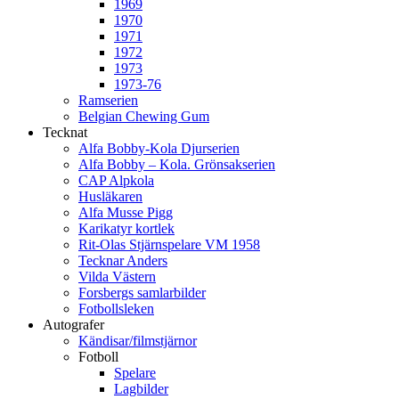
1969
1970
1971
1972
1973
1973-76
Ramserien
Belgian Chewing Gum
Tecknat
Alfa Bobby-Kola Djurserien
Alfa Bobby – Kola. Grönsakserien
CAP Alpkola
Husläkaren
Alfa Musse Pigg
Karikatyr kortlek
Rit-Olas Stjärnspelare VM 1958
Tecknar Anders
Vilda Västern
Forsbergs samlarbilder
Fotbollsleken
Autografer
Kändisar/filmstjärnor
Fotboll
Spelare
Lagbilder