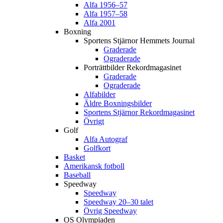
Alfa 1956–57
Alfa 1957–58
Alfa 2001
Boxning
Sportens Stjärnor Hemmets Journal
Graderade
Ograderade
Porträttbilder Rekordmagasinet
Graderade
Ograderade
Alfabilder
Äldre Boxningsbilder
Sportens Stjärnor Rekordmagasinet
Övrigt
Golf
Alfa Autograf
Golfkort
Basket
Amerikansk fotboll
Baseball
Speedway
Speedway
Speedway 20–30 talet
Övrig Speedway
OS Olympiaden