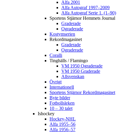
Alfa 2001
Alfa Autograf 1997–2009
Alfa Autograf Serie 1. (1–90)
Sportens Stjärnor Hemmets Journal
Graderade
Ograderade
Kostymserien
Rekordmagasinet
Graderade
Ograderade
Coralli
Tinghälls / Flamingo
VM 1950 Ograderade
VM 1950 Graderade
Allsvenskan
Övrigt
Internationell
Sportens Stjärnor Rekordmagasinet
Byte bilder
Fotbollsleken
10 – 30 talet
Ishockey
Hockey-NHL
Alfa 1955–56
Alfa 1956–57