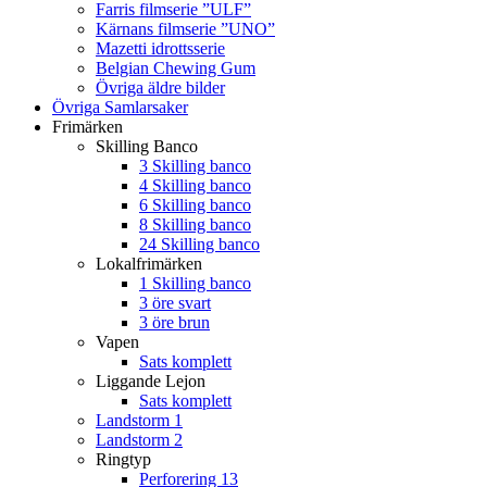
Farris filmserie ”ULF”
Kärnans filmserie ”UNO”
Mazetti idrottsserie
Belgian Chewing Gum
Övriga äldre bilder
Övriga Samlarsaker
Frimärken
Skilling Banco
3 Skilling banco
4 Skilling banco
6 Skilling banco
8 Skilling banco
24 Skilling banco
Lokalfrimärken
1 Skilling banco
3 öre svart
3 öre brun
Vapen
Sats komplett
Liggande Lejon
Sats komplett
Landstorm 1
Landstorm 2
Ringtyp
Perforering 13