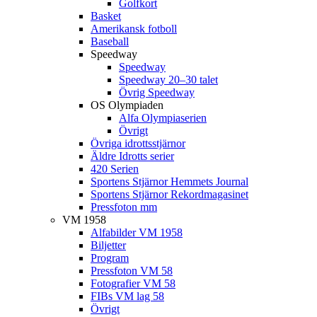
Golfkort
Basket
Amerikansk fotboll
Baseball
Speedway
Speedway
Speedway 20–30 talet
Övrig Speedway
OS Olympiaden
Alfa Olympiaserien
Övrigt
Övriga idrottsstjärnor
Äldre Idrotts serier
420 Serien
Sportens Stjärnor Hemmets Journal
Sportens Stjärnor Rekordmagasinet
Pressfoton mm
VM 1958
Alfabilder VM 1958
Biljetter
Program
Pressfoton VM 58
Fotografier VM 58
FIBs VM lag 58
Övrigt