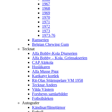
1967
1968
1969
1970
1971
1972
1973
1973-76
Ramserien
Belgian Chewing Gum
Tecknat
Alfa Bobby-Kola Djurserien
Alfa Bobby – Kola. Grönsakserien
CAP Alpkola
Husläkaren
Alfa Musse Pigg
Karikatyr kortlek
Rit-Olas Stjärnspelare VM 1958
Tecknar Anders
Vilda Västern
Forsbergs samlarbilder
Fotbollsleken
Autografer
Kändisar/filmstjärnor
Fotboll