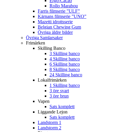
Ergo-Cacao
Rollo Marabou
Farris filmserie ”ULF”
Kärnans filmserie ”UNO”
Mazetti idrottsserie
Belgian Chewing Gum
Övriga äldre bilder
Övriga Samlarsaker
Frimärken
Skilling Banco
3 Skilling banco
4 Skilling banco
6 Skilling banco
8 Skilling banco
24 Skilling banco
Lokalfrimärken
1 Skilling banco
3 öre svart
3 öre brun
Vapen
Sats komplett
Liggande Lejon
Sats komplett
Landstorm 1
Landstorm 2