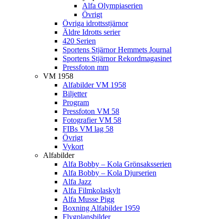
Alfa Olympiaserien
Övrigt
Övriga idrottsstjärnor
Äldre Idrotts serier
420 Serien
Sportens Stjärnor Hemmets Journal
Sportens Stjärnor Rekordmagasinet
Pressfoton mm
VM 1958
Alfabilder VM 1958
Biljetter
Program
Pressfoton VM 58
Fotografier VM 58
FIBs VM lag 58
Övrigt
Vykort
Alfabilder
Alfa Bobby – Kola Grönsaksserien
Alfa Bobby – Kola Djurserien
Alfa Jazz
Alfa Filmkolaskylt
Alfa Musse Pigg
Boxning Alfabilder 1959
Flygplansbilder