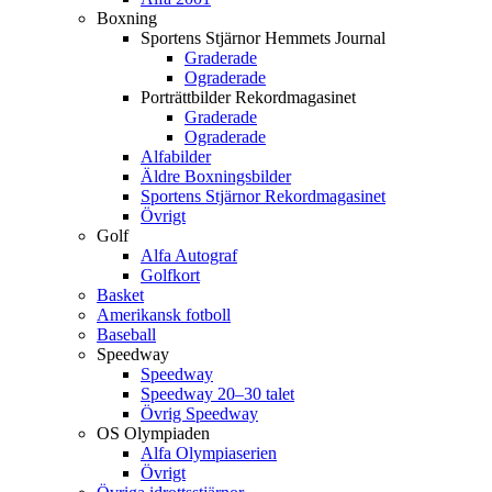
Boxning
Sportens Stjärnor Hemmets Journal
Graderade
Ograderade
Porträttbilder Rekordmagasinet
Graderade
Ograderade
Alfabilder
Äldre Boxningsbilder
Sportens Stjärnor Rekordmagasinet
Övrigt
Golf
Alfa Autograf
Golfkort
Basket
Amerikansk fotboll
Baseball
Speedway
Speedway
Speedway 20–30 talet
Övrig Speedway
OS Olympiaden
Alfa Olympiaserien
Övrigt