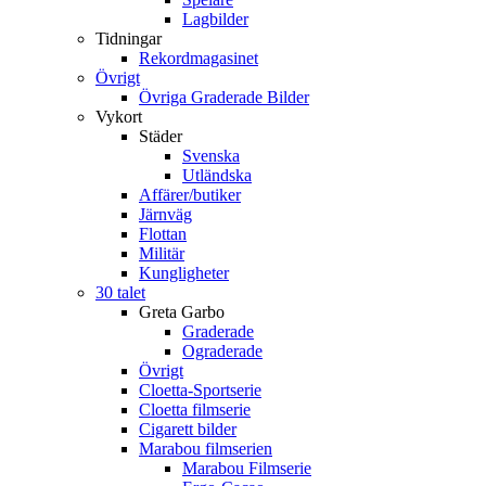
Lagbilder
Tidningar
Rekordmagasinet
Övrigt
Övriga Graderade Bilder
Vykort
Städer
Svenska
Utländska
Affärer/butiker
Järnväg
Flottan
Militär
Kungligheter
30 talet
Greta Garbo
Graderade
Ograderade
Övrigt
Cloetta-Sportserie
Cloetta filmserie
Cigarett bilder
Marabou filmserien
Marabou Filmserie