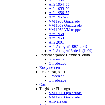
Alfa 1954
Alfa 1954–55
Alfa 1955–56
Alfa 1956–57
Alfa 1957–58
VM 1958 Graderade
VM 1958 Ograderade
VM 1958 VM truppen
Alfa 1958
Alfa 1959
Alfa 2001
Alfa Autograf 1997–2009
Alfa Autograf Serie 1. (1–90)
Sportens Stjärnor Hemmets Journal
Graderade
Ograderade
Kostymserien
Rekordmagasinet
Graderade
Ograderade
Coralli
Tinghälls / Flamingo
VM 1950 Ograderade
VM 1950 Graderade
Allsvenskan