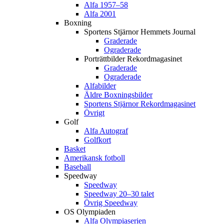
Alfa 1957–58
Alfa 2001
Boxning
Sportens Stjärnor Hemmets Journal
Graderade
Ograderade
Porträttbilder Rekordmagasinet
Graderade
Ograderade
Alfabilder
Äldre Boxningsbilder
Sportens Stjärnor Rekordmagasinet
Övrigt
Golf
Alfa Autograf
Golfkort
Basket
Amerikansk fotboll
Baseball
Speedway
Speedway
Speedway 20–30 talet
Övrig Speedway
OS Olympiaden
Alfa Olympiaserien