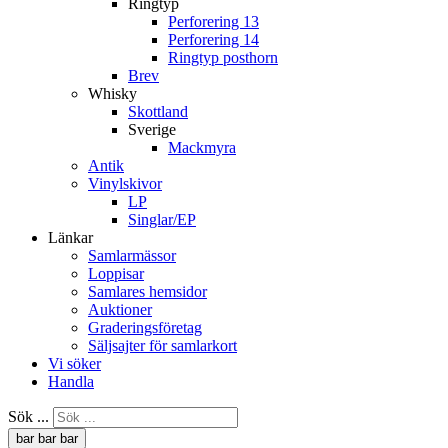
Ringtyp
Perforering 13
Perforering 14
Ringtyp posthorn
Brev
Whisky
Skottland
Sverige
Mackmyra
Antik
Vinylskivor
LP
Singlar/EP
Länkar
Samlarmässor
Loppisar
Samlares hemsidor
Auktioner
Graderingsföretag
Säljsajter för samlarkort
Vi söker
Handla
Sök ...
bar
bar
bar