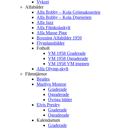
Vykort
Alfabilder
Alfa Bobby – Kola Grönsaksserien
Alfa Bobby – Kola Djurserien
Alfa Jazz
Alfa Filmkolaskylt
Alfa Musse Pigg
Boxning Alfabilder 1959
Flygplansbilder
Fotboll
VM 1958 Graderade
VM 1958 Ograderade
VM 1958 VM truppen
Alfa Olymp-skylt
Filmstjärnor
Beatles
Marilyn Monroe
Graderade
Ograderade
Övriga bilder
Elvis Presley
Graderade
Ograderade
Kalendarium
Graderade