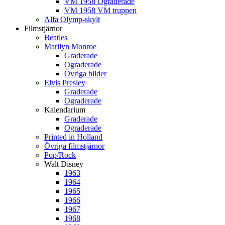
VM 1958 Ograderade
VM 1958 VM truppen
Alfa Olymp-skylt
Filmstjärnor
Beatles
Marilyn Monroe
Graderade
Ograderade
Övriga bilder
Elvis Presley
Graderade
Ograderade
Kalendarium
Graderade
Ograderade
Printed in Holland
Övriga filmstjärnor
Pop/Rock
Walt Disney
1963
1964
1965
1966
1967
1968