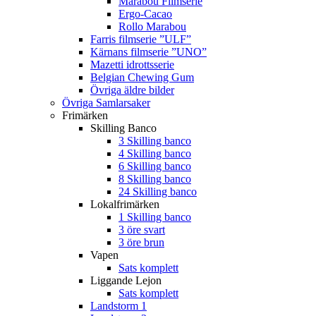
Marabou Filmserie
Ergo-Cacao
Rollo Marabou
Farris filmserie ”ULF”
Kärnans filmserie ”UNO”
Mazetti idrottsserie
Belgian Chewing Gum
Övriga äldre bilder
Övriga Samlarsaker
Frimärken
Skilling Banco
3 Skilling banco
4 Skilling banco
6 Skilling banco
8 Skilling banco
24 Skilling banco
Lokalfrimärken
1 Skilling banco
3 öre svart
3 öre brun
Vapen
Sats komplett
Liggande Lejon
Sats komplett
Landstorm 1