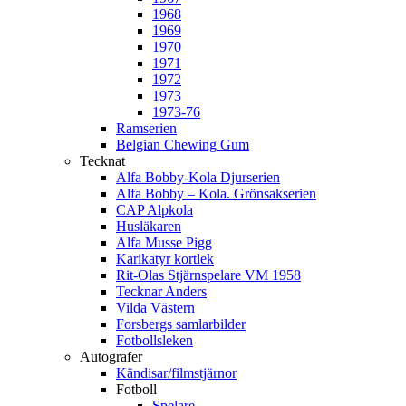
1968
1969
1970
1971
1972
1973
1973-76
Ramserien
Belgian Chewing Gum
Tecknat
Alfa Bobby-Kola Djurserien
Alfa Bobby – Kola. Grönsakserien
CAP Alpkola
Husläkaren
Alfa Musse Pigg
Karikatyr kortlek
Rit-Olas Stjärnspelare VM 1958
Tecknar Anders
Vilda Västern
Forsbergs samlarbilder
Fotbollsleken
Autografer
Kändisar/filmstjärnor
Fotboll
Spelare