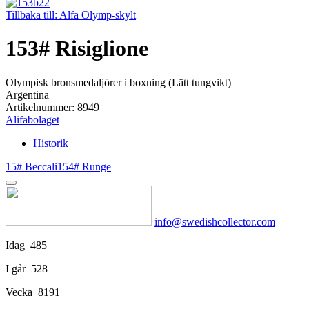
Tillbaka till: Alfa Olymp-skylt
153# Risiglione
Olympisk bronsmedaljörer i boxning (Lätt tungvikt)
Argentina
Artikelnummer: 8949
Alifabolaget
Historik
15# Beccali
154# Runge
info@swedishcollector.com
Idag
485
I går
528
Vecka
8191