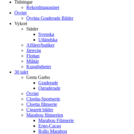
Tidningar
Rekordmagasinet
Övrigt
Övriga Graderade Bilder
Vykort
Städer
Svenska
Utländska
Affärer/butiker
Järnväg
Flottan
Militär
Kungligheter
30 talet
Greta Garbo
Graderade
Ograderade
Övrigt
Cloetta-Sportserie
Cloetta filmserie
Cigarett bilder
Marabou filmserien
Marabou Filmserie
Ergo-Cacao
Rollo Marabou