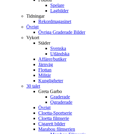
Spelare
Lagbilder
Tidningar
Rekordmagasinet
Övrigt
Övriga Graderade Bilder
Vykort
Städer
Svenska
Utländska
Affärer/butiker
Järnväg
Flottan
Militär
Kungligheter
30 talet
Greta Garbo
Graderade
Ograderade
Övrigt
Cloetta-Sportserie
Cloetta filmserie
Cigarett bilder
Marabou filmserien