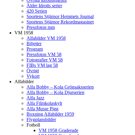
Övriga idrottsstjärnor
Äldre Idrotts serier
420 Serien
Sportens Stjärnor Hemmets Journal
Sportens Stjärnor Rekordmagasinet
Pressfoton mm
VM 1958
Alfabilder VM 1958
Biljetter
Program
Pressfoton VM 58
Fotografier VM 58
FIBs VM lag 58
Övrigt
Vykort
Alfabilder
Alfa Bobby – Kola Grönsaksserien
Alfa Bobby – Kola Djurserien
Alfa Jazz
Alfa Filmkolaskylt
Alfa Musse Pigg
Boxning Alfabilder 1959
Flygplansbilder
Fotboll
VM 1958 Graderade