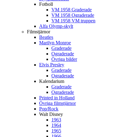
Fotboll
VM 1958 Graderade
VM 1958 Ograderade
VM 1958 VM truppen
Alfa Olymp-skylt
Filmstjärnor
Beatles
Marilyn Monroe
Graderade
Ograderade
Övriga bilder
Elvis Presley
Graderade
Ograderade
Kalendarium
Graderade
Ograderade
Printed in Holland
Övriga filmstjärnor
Pop/Rock
Walt Disney
1963
1964
1965
1966