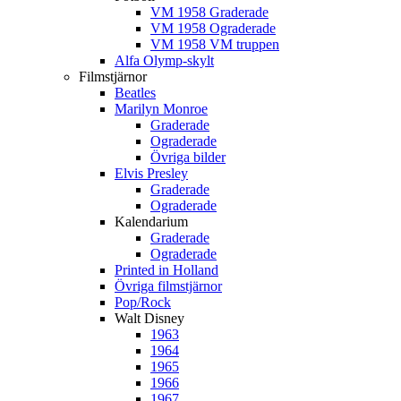
VM 1958 Graderade
VM 1958 Ograderade
VM 1958 VM truppen
Alfa Olymp-skylt
Filmstjärnor
Beatles
Marilyn Monroe
Graderade
Ograderade
Övriga bilder
Elvis Presley
Graderade
Ograderade
Kalendarium
Graderade
Ograderade
Printed in Holland
Övriga filmstjärnor
Pop/Rock
Walt Disney
1963
1964
1965
1966
1967