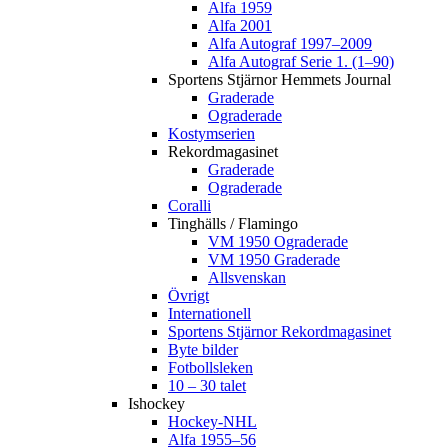
Alfa 1959
Alfa 2001
Alfa Autograf 1997–2009
Alfa Autograf Serie 1. (1–90)
Sportens Stjärnor Hemmets Journal
Graderade
Ograderade
Kostymserien
Rekordmagasinet
Graderade
Ograderade
Coralli
Tinghälls / Flamingo
VM 1950 Ograderade
VM 1950 Graderade
Allsvenskan
Övrigt
Internationell
Sportens Stjärnor Rekordmagasinet
Byte bilder
Fotbollsleken
10 – 30 talet
Ishockey
Hockey-NHL
Alfa 1955–56