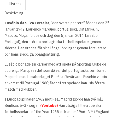
Historik
Beskrivning
Eusébio da Silva Ferreira
, ”den svarta pantern” föddes den 25
januari 1942, Lourenço Marques, portugisiska Östafrika, nu
Maputo, Moçambique och dog den 5 januari 2014, Lissabon,
Portugal), den största portugisiska fotbollsspelare genom
tiderna. Han firades för sina långa löpningar genom försvarare
och hans skickliga poängsättning.
Eusébio började sin karriär med att spela på Sporting Clube de
Lourenço Marques i det som då var det portugisiska territoriet i
Moçambique. Lissabonlaget Benfica förvärvade Eusébio vid sin
ankomst till Portugal 1960; året efter spelade han i sin första
match med klubben.
I Europacupfinalen 1962 mot Real Madrid gjorde han två mål i
Benficas 5–3 - seger.
(Youtube)
Han utsågs till europeiska
fotbollsspelare of the Year 1965, och under 1966 - VM i England