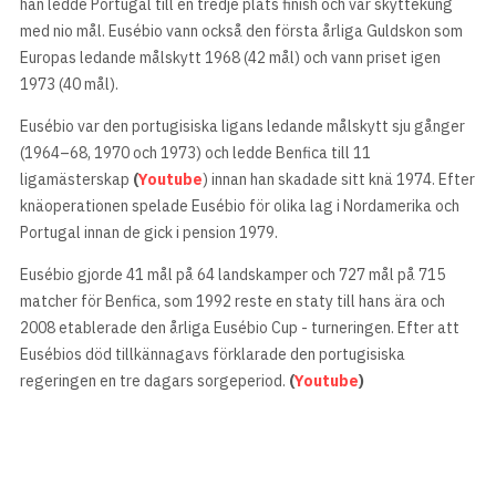
han ledde Portugal till en tredje plats finish och var skyttekung
med nio mål. Eusébio vann också den första årliga Guldskon som
Europas ledande målskytt 1968 (42 mål) och vann priset igen
1973 (40 mål).
Eusébio var den portugisiska ligans ledande målskytt sju gånger
(1964–68, 1970 och 1973) och ledde Benfica till 11
ligamästerskap
(
Youtube
) innan han skadade sitt knä 1974. Efter
knäoperationen spelade Eusébio för olika lag i Nordamerika och
Portugal innan de gick i pension 1979.
Eusébio gjorde 41 mål på 64 landskamper och 727 mål på 715
matcher för Benfica, som 1992 reste en staty till hans ära och
2008 etablerade den årliga Eusébio Cup - turneringen. Efter att
Eusébios död tillkännagavs förklarade den portugisiska
regeringen en tre dagars sorgeperiod.
(
Youtube
)