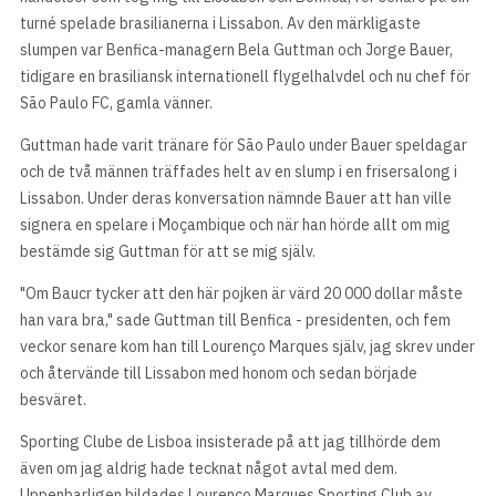
turné spelade brasilianerna i Lissabon. Av den märkligaste
slumpen var Benfica-managern Bela Guttman och Jorge Bauer,
tidigare en brasiliansk internationell flygelhalvdel och nu chef för
São Paulo FC, gamla vänner.
Guttman hade varit tränare för São Paulo under Bauer speldagar
och de två männen träffades helt av en slump i en frisersalong i
Lissabon. Under deras konversation nämnde Bauer att han ville
signera en spelare i Moçambique och när han hörde allt om mig
bestämde sig Guttman för att se mig själv.
"Om Baucr tycker att den här pojken är värd 20 000 dollar måste
han vara bra," sade Guttman till Benfica - presidenten, och fem
veckor senare kom han till Lourenço Marques själv, jag skrev under
och återvände till Lissabon med honom och sedan började
besväret.
Sporting Clube de Lisboa insisterade på att jag tillhörde dem
även om jag aldrig hade tecknat något avtal med dem.
Uppenbarligen bildades Lourenço Marques Sporting Club av