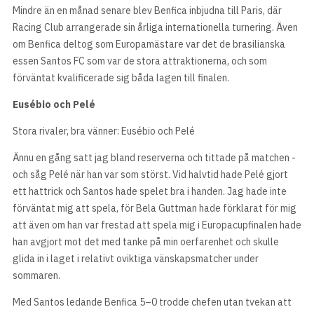
Mindre än en månad senare blev Benfica inbjudna till Paris, där
Racing Club arrangerade sin årliga internationella turnering. Även
om Benfica deltog som Europamästare var det de brasilianska
essen Santos FC som var de stora attraktionerna, och som
förväntat kvalificerade sig båda lagen till finalen.
Eusébio och Pelé
Stora rivaler, bra vänner: Eusébio och Pelé
Ännu en gång satt jag bland reserverna och tittade på matchen -
och såg Pelé när han var som störst. Vid halvtid hade Pelé gjort
ett hattrick och Santos hade spelet bra i handen. Jag hade inte
förväntat mig att spela, för Bela Guttman hade förklarat för mig
att även om han var frestad att spela mig i Europacupfinalen hade
han avgjort mot det med tanke på min oerfarenhet och skulle
glida in i laget i relativt oviktiga vänskapsmatcher under
sommaren.
Med Santos ledande Benfica 5–0 trodde chefen utan tvekan att