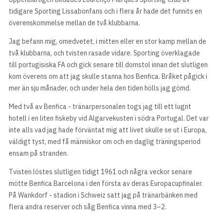
tidigare Sporting Lissabonfans och i flera år hade det funnits en
överenskommelse mellan de två klubbarna.
Jag befann mig, omedvetet, i mitten eller en stor kamp mellan de
två klubbarna, och tvisten rasade vidare. Sporting överklagade
till portugisiska FA och gick senare till domstol innan det slutligen
kom överens om att jag skulle stanna hos Benfica. Bråket pågick i
mer än sju månader, och under hela den tiden hölls jag gömd.
Med två av Benfica - tränarpersonalen togs jag till ett lugnt
hotell i en liten fiskeby vid Algarvekusten i södra Portugal. Det var
inte alls vad jag hade förväntat mig att livet skulle se ut i Europa,
väldigt tyst, med få människor om och en daglig träningsperiod
ensam på stranden.
Tvisten löstes slutligen tidigt 1961 och några veckor senare
mötte Benfica Barcelona i den första av deras Europacupfinaler.
På Wankdorf - stadion i Schweiz satt jag på tränarbänken med
flera andra reserver och såg Benfica vinna med 3–2.