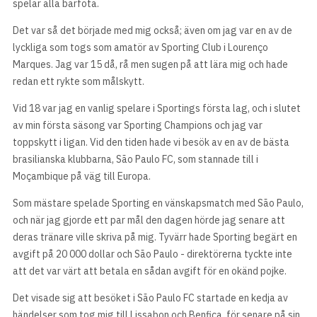
spelar alla barfota.
Det var så det började med mig också; även om jag var en av de
lyckliga som togs som amatör av Sporting Club i Lourenço
Marques. Jag var 15 då, rå men sugen på att lära mig och hade
redan ett rykte som målskytt.
Vid 18 var jag en vanlig spelare i Sportings första lag, och i slutet
av min första säsong var Sporting Champions och jag var
toppskytt i ligan. Vid den tiden hade vi besök av en av de bästa
brasilianska klubbarna, São Paulo FC, som stannade till i
Moçambique på väg till Europa.
Som mästare spelade Sporting en vänskapsmatch med São Paulo,
och när jag gjorde ett par mål den dagen hörde jag senare att
deras tränare ville skriva på mig. Tyvärr hade Sporting begärt en
avgift på 20 000 dollar och São Paulo - direktörerna tyckte inte
att det var värt att betala en sådan avgift för en okänd pojke.
Det visade sig att besöket i São Paulo FC startade en kedja av
händelser som tog mig till Lissabon och Benfica, för senare på sin