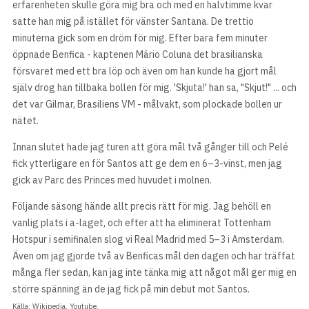
erfarenheten skulle göra mig bra och med en halvtimme kvar
satte han mig på istället för vänster Santana. De trettio
minuterna gick som en dröm för mig. Efter bara fem minuter
öppnade Benfica - kaptenen Mário Coluna det brasilianska
försvaret med ett bra löp och även om han kunde ha gjort mål
själv drog han tillbaka bollen för mig. 'Skjuta!' han sa, "Skjut!" ... och
det var Gilmar, Brasiliens VM - målvakt, som plockade bollen ur
nätet.
Innan slutet hade jag turen att göra mål två gånger till och Pelé
fick ytterligare en för Santos att ge dem en 6–3-vinst, men jag
gick av Parc des Princes med huvudet i molnen.
Följande säsong hände allt precis rätt för mig. Jag behöll en
vanlig plats i a-laget, och efter att ha eliminerat Tottenham
Hotspur i semifinalen slog vi Real Madrid med 5–3 i Amsterdam.
Även om jag gjorde två av Benficas mål den dagen och har träffat
många fler sedan, kan jag inte tänka mig att något mål ger mig en
större spänning än de jag fick på min debut mot Santos.
Källa: Wikipedia. Youtube.