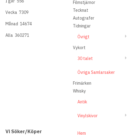
I går
558
Filmstjärnor
Tecknat
Vecka
7309
Autografer
Månad
14674
Tidningar
Alla
360271
Övrigt
Vykort
30 talet
Övriga Samlarsaker
Frimärken
Whisky
Antik
Vinylskivor
Vi Söker/Köper
Hem