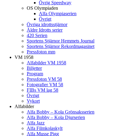
Övrig Speedway
OS Olympiaden
Alfa Olympiaserien
Övrigt
Övriga idrottsstjärnor
Äldre Idrotts serier
420 Serien
Sportens Stjärnor Hemmets Journal
Sportens Stjärnor Rekordmagasinet
Pressfoton mm
VM 1958
Alfabilder VM 1958
Biljetter
Program
Pressfoton VM 58
Fotografier VM 58
FIBs VM lag 58
Övrigt
Vykort
Alfabilder
Alfa Bobby – Kola Grönsaksserien
Alfa Bobby – Kola Djurserien
Alfa Jazz
Alfa Filmkolaskylt
Alfa Musse Pigg