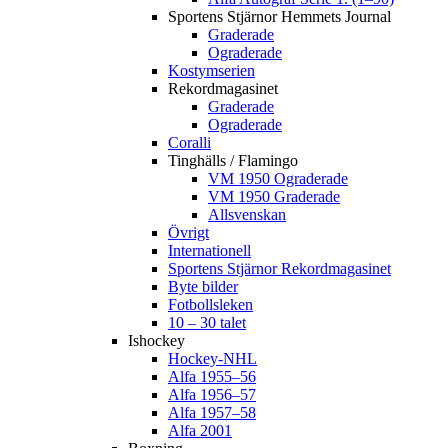
Sportens Stjärnor Hemmets Journal
Graderade
Ograderade
Kostymserien
Rekordmagasinet
Graderade
Ograderade
Coralli
Tinghälls / Flamingo
VM 1950 Ograderade
VM 1950 Graderade
Allsvenskan
Övrigt
Internationell
Sportens Stjärnor Rekordmagasinet
Byte bilder
Fotbollsleken
10 – 30 talet
Ishockey
Hockey-NHL
Alfa 1955–56
Alfa 1956–57
Alfa 1957–58
Alfa 2001