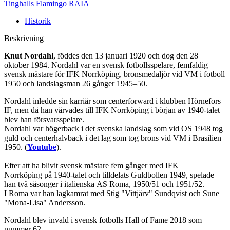
Tinghalls Flamingo RAIA
Historik
Beskrivning
Knut Nordahl
, föddes den 13 januari 1920 och dog den 28
oktober 1984. Nordahl var en svensk fotbollsspelare, femfaldig
svensk mästare för IFK Norrköping, bronsmedaljör vid VM i fotboll
1950 och landslagsman 26 gånger 1945–50.
Nordahl inledde sin karriär som centerforward i klubben Hörnefors
IF, men då han värvades till IFK Norrköping i början av 1940-talet
blev han försvarsspelare.
Nordahl var högerback i det svenska landslag som vid OS 1948 tog
guld och centerhalvback i det lag som tog brons vid VM i Brasilien
1950. (
Youtube
).
Efter att ha blivit svensk mästare fem gånger med IFK
Norrköping på 1940-talet och tilldelats Guldbollen 1949, spelade
han två säsonger i italienska AS Roma, 1950/51 och 1951/52.
I Roma var han lagkamrat med Stig "Vittjärv" Sundqvist och Sune
"Mona-Lisa" Andersson.
Nordahl blev invald i svensk fotbolls Hall of Fame 2018 som
nummer 62.