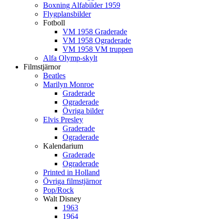
Boxning Alfabilder 1959
Flygplansbilder
Fotboll
VM 1958 Graderade
VM 1958 Ograderade
VM 1958 VM truppen
Alfa Olymp-skylt
Filmstjärnor
Beatles
Marilyn Monroe
Graderade
Ograderade
Övriga bilder
Elvis Presley
Graderade
Ograderade
Kalendarium
Graderade
Ograderade
Printed in Holland
Övriga filmstjärnor
Pop/Rock
Walt Disney
1963
1964