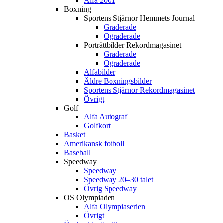
Alfa 2001
Boxning
Sportens Stjärnor Hemmets Journal
Graderade
Ograderade
Porträttbilder Rekordmagasinet
Graderade
Ograderade
Alfabilder
Äldre Boxningsbilder
Sportens Stjärnor Rekordmagasinet
Övrigt
Golf
Alfa Autograf
Golfkort
Basket
Amerikansk fotboll
Baseball
Speedway
Speedway
Speedway 20–30 talet
Övrig Speedway
OS Olympiaden
Alfa Olympiaserien
Övrigt