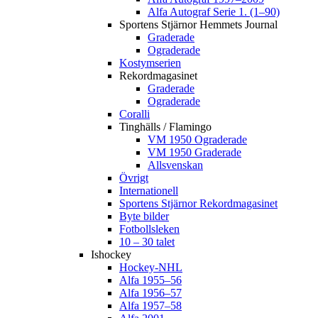
Alfa Autograf Serie 1. (1–90)
Sportens Stjärnor Hemmets Journal
Graderade
Ograderade
Kostymserien
Rekordmagasinet
Graderade
Ograderade
Coralli
Tinghälls / Flamingo
VM 1950 Ograderade
VM 1950 Graderade
Allsvenskan
Övrigt
Internationell
Sportens Stjärnor Rekordmagasinet
Byte bilder
Fotbollsleken
10 – 30 talet
Ishockey
Hockey-NHL
Alfa 1955–56
Alfa 1956–57
Alfa 1957–58