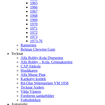
1965
1966
1967
1968
1969
1970
1971
1972
1973
1973-76
Ramserien
Belgian Chewing Gum
Tecknat
Alfa Bobby-Kola Djurserien
Alfa Bobby – Kola. Grönsakserien
CAP Alpkola
Husläkaren
Alfa Musse Pigg
Karikatyr kortlek
Rit-Olas Stjärnspelare VM 1958
Tecknar Anders
Vilda Västern
Forsbergs samlarbilder
Fotbollsleken
Autografer