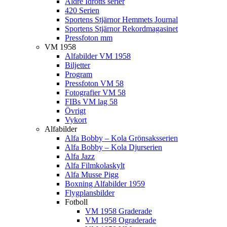
Äldre Idrotts serier
420 Serien
Sportens Stjärnor Hemmets Journal
Sportens Stjärnor Rekordmagasinet
Pressfoton mm
VM 1958
Alfabilder VM 1958
Biljetter
Program
Pressfoton VM 58
Fotografier VM 58
FIBs VM lag 58
Övrigt
Vykort
Alfabilder
Alfa Bobby – Kola Grönsaksserien
Alfa Bobby – Kola Djurserien
Alfa Jazz
Alfa Filmkolaskylt
Alfa Musse Pigg
Boxning Alfabilder 1959
Flygplansbilder
Fotboll
VM 1958 Graderade
VM 1958 Ograderade