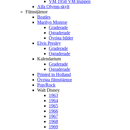
VM 1958 VM truppen
Alfa Olymp-skylt
Filmstjärnor
Beatles
Marilyn Monroe
Graderade
Ograderade
Övriga bilder
Elvis Presley
Graderade
Ograderade
Kalendarium
Graderade
Ograderade
Printed in Holland
Övriga filmstjärnor
Pop/Rock
Walt Disney
1963
1964
1965
1966
1967
1968
1969