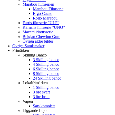
Marabou filmserien
Marabou Filmserie
Ergo-Cacao
Rollo Marabou
Farris filmserie ”ULF”
Kärnans filmserie ”UNO”
Mazetti idrottsserie
Belgian Chewing Gum
Övriga äldre bilder
Övriga Samlarsaker
Frimärken
Skilling Banco
3 Skilling banco
4 Skilling banco
6 Skilling banco
8 Skilling banco
24 Skilling banco
Lokalfrimärken
1 Skilling banco
3 öre svart
3 öre brun
Vapen
Sats komplett
Liggande Lejon