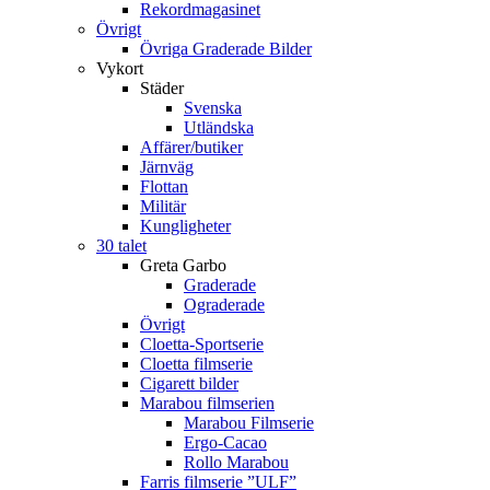
Rekordmagasinet
Övrigt
Övriga Graderade Bilder
Vykort
Städer
Svenska
Utländska
Affärer/butiker
Järnväg
Flottan
Militär
Kungligheter
30 talet
Greta Garbo
Graderade
Ograderade
Övrigt
Cloetta-Sportserie
Cloetta filmserie
Cigarett bilder
Marabou filmserien
Marabou Filmserie
Ergo-Cacao
Rollo Marabou
Farris filmserie ”ULF”