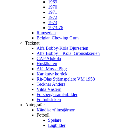
1969
1970
1971
1972
1973
1973-76
Ramserien
Belgian Chewing Gum
Tecknat
Alfa Bobby-Kola Djurserien
Alfa Bobby – Kola. Grönsakserien
CAP Alpkola
Husläkaren
Alfa Musse Pigg
Karikatyr kortlek
Rit-Olas Stjärnspelare VM 1958
Tecknar Anders
Vilda Västern
Forsbergs samlarbilder
Fotbollsleken
Autografer
Kändisar/filmstjärnor
Fotboll
Spelare
Lagbilder