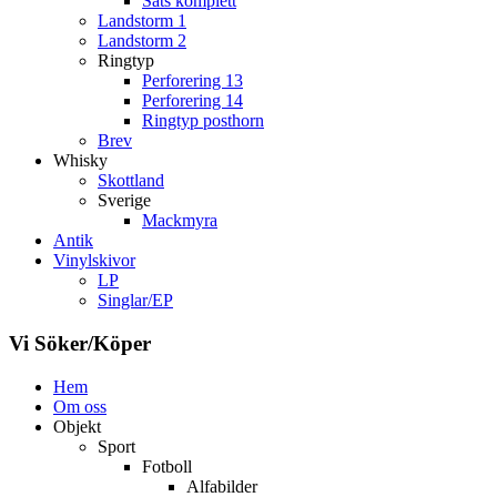
Sats komplett
Landstorm 1
Landstorm 2
Ringtyp
Perforering 13
Perforering 14
Ringtyp posthorn
Brev
Whisky
Skottland
Sverige
Mackmyra
Antik
Vinylskivor
LP
Singlar/EP
Vi Söker/Köper
Hem
Om oss
Objekt
Sport
Fotboll
Alfabilder