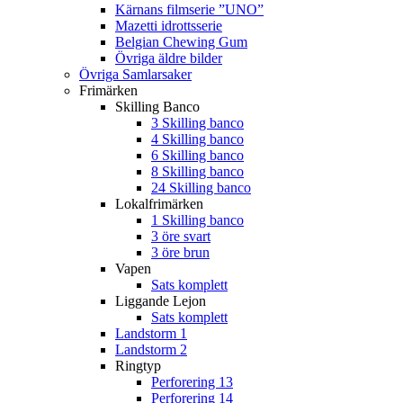
Kärnans filmserie ”UNO”
Mazetti idrottsserie
Belgian Chewing Gum
Övriga äldre bilder
Övriga Samlarsaker
Frimärken
Skilling Banco
3 Skilling banco
4 Skilling banco
6 Skilling banco
8 Skilling banco
24 Skilling banco
Lokalfrimärken
1 Skilling banco
3 öre svart
3 öre brun
Vapen
Sats komplett
Liggande Lejon
Sats komplett
Landstorm 1
Landstorm 2
Ringtyp
Perforering 13
Perforering 14