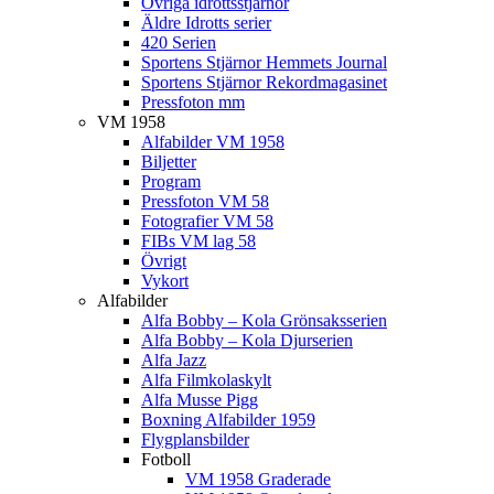
Övriga idrottsstjärnor
Äldre Idrotts serier
420 Serien
Sportens Stjärnor Hemmets Journal
Sportens Stjärnor Rekordmagasinet
Pressfoton mm
VM 1958
Alfabilder VM 1958
Biljetter
Program
Pressfoton VM 58
Fotografier VM 58
FIBs VM lag 58
Övrigt
Vykort
Alfabilder
Alfa Bobby – Kola Grönsaksserien
Alfa Bobby – Kola Djurserien
Alfa Jazz
Alfa Filmkolaskylt
Alfa Musse Pigg
Boxning Alfabilder 1959
Flygplansbilder
Fotboll
VM 1958 Graderade