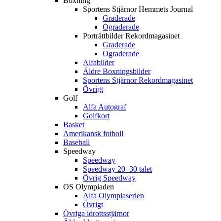
Boxning
Sportens Stjärnor Hemmets Journal
Graderade
Ograderade
Porträttbilder Rekordmagasinet
Graderade
Ograderade
Alfabilder
Äldre Boxningsbilder
Sportens Stjärnor Rekordmagasinet
Övrigt
Golf
Alfa Autograf
Golfkort
Basket
Amerikansk fotboll
Baseball
Speedway
Speedway
Speedway 20–30 talet
Övrig Speedway
OS Olympiaden
Alfa Olympiaserien
Övrigt
Övriga idrottsstjärnor