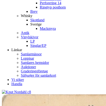
Perforering 14
Ringtyp posthorn
Brev
Whisky
Skottland
Sverige
Mackmyra
Antik
Vinylskivor
LP
Singlar/EP
Länkar
Samlarmässor
Loppisar
Samlares hemsidor
Auktioner
Graderingsföretag
Säljsajter för samlarkort
Vi söker
Handla