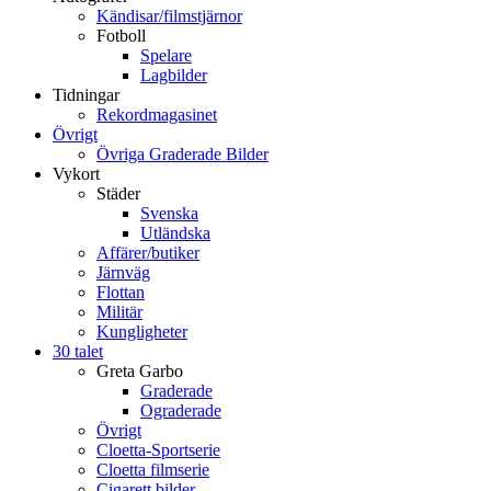
Kändisar/filmstjärnor
Fotboll
Spelare
Lagbilder
Tidningar
Rekordmagasinet
Övrigt
Övriga Graderade Bilder
Vykort
Städer
Svenska
Utländska
Affärer/butiker
Järnväg
Flottan
Militär
Kungligheter
30 talet
Greta Garbo
Graderade
Ograderade
Övrigt
Cloetta-Sportserie
Cloetta filmserie
Cigarett bilder