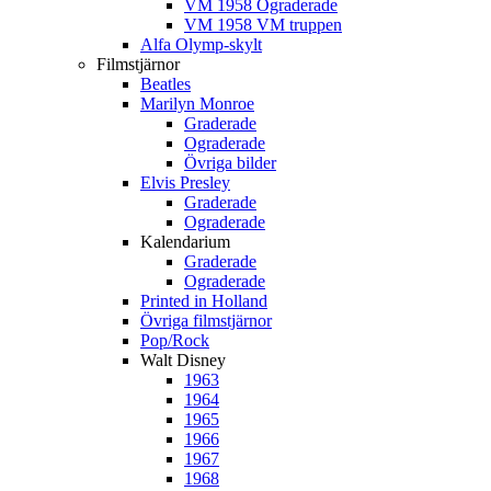
VM 1958 Ograderade
VM 1958 VM truppen
Alfa Olymp-skylt
Filmstjärnor
Beatles
Marilyn Monroe
Graderade
Ograderade
Övriga bilder
Elvis Presley
Graderade
Ograderade
Kalendarium
Graderade
Ograderade
Printed in Holland
Övriga filmstjärnor
Pop/Rock
Walt Disney
1963
1964
1965
1966
1967
1968