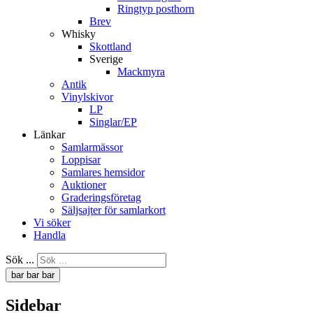
Ringtyp posthorn
Brev
Whisky
Skottland
Sverige
Mackmyra
Antik
Vinylskivor
LP
Singlar/EP
Länkar
Samlarmässor
Loppisar
Samlares hemsidor
Auktioner
Graderingsföretag
Säljsajter för samlarkort
Vi söker
Handla
Sök ...
bar
bar
bar
Sidebar