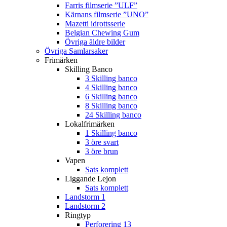
Farris filmserie ”ULF”
Kärnans filmserie ”UNO”
Mazetti idrottsserie
Belgian Chewing Gum
Övriga äldre bilder
Övriga Samlarsaker
Frimärken
Skilling Banco
3 Skilling banco
4 Skilling banco
6 Skilling banco
8 Skilling banco
24 Skilling banco
Lokalfrimärken
1 Skilling banco
3 öre svart
3 öre brun
Vapen
Sats komplett
Liggande Lejon
Sats komplett
Landstorm 1
Landstorm 2
Ringtyp
Perforering 13