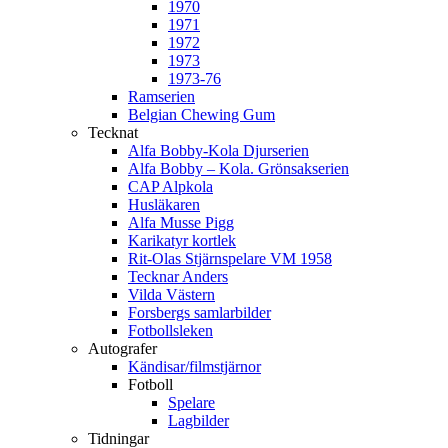
1970
1971
1972
1973
1973-76
Ramserien
Belgian Chewing Gum
Tecknat
Alfa Bobby-Kola Djurserien
Alfa Bobby – Kola. Grönsakserien
CAP Alpkola
Husläkaren
Alfa Musse Pigg
Karikatyr kortlek
Rit-Olas Stjärnspelare VM 1958
Tecknar Anders
Vilda Västern
Forsbergs samlarbilder
Fotbollsleken
Autografer
Kändisar/filmstjärnor
Fotboll
Spelare
Lagbilder
Tidningar