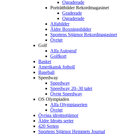
Ograderade
Porträttbilder Rekordmagasinet
Graderade
Ograderade
Alfabilder
Äldre Boxningsbilder
Sportens Stjärnor Rekordmagasinet
Övrigt
Golf
Alfa Autograf
Golfkort
Basket
Amerikansk fotboll
Baseball
Speedway
Speedway
Speedway 20–30 talet
Övrig Speedway
OS Olympiaden
Alfa Olympiaserien
Övrigt
Övriga idrottsstjärnor
Äldre Idrotts serier
420 Serien
Sportens Stjärnor Hemmets Journal