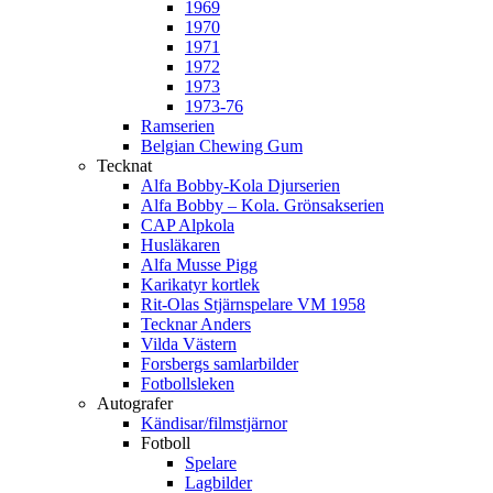
1969
1970
1971
1972
1973
1973-76
Ramserien
Belgian Chewing Gum
Tecknat
Alfa Bobby-Kola Djurserien
Alfa Bobby – Kola. Grönsakserien
CAP Alpkola
Husläkaren
Alfa Musse Pigg
Karikatyr kortlek
Rit-Olas Stjärnspelare VM 1958
Tecknar Anders
Vilda Västern
Forsbergs samlarbilder
Fotbollsleken
Autografer
Kändisar/filmstjärnor
Fotboll
Spelare
Lagbilder