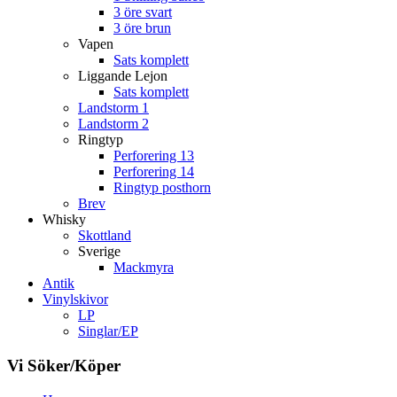
3 öre svart
3 öre brun
Vapen
Sats komplett
Liggande Lejon
Sats komplett
Landstorm 1
Landstorm 2
Ringtyp
Perforering 13
Perforering 14
Ringtyp posthorn
Brev
Whisky
Skottland
Sverige
Mackmyra
Antik
Vinylskivor
LP
Singlar/EP
Vi Söker/Köper