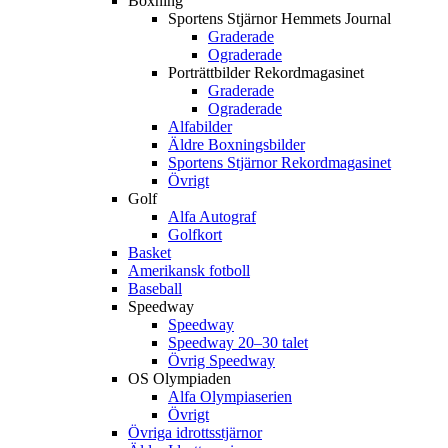
Boxning
Sportens Stjärnor Hemmets Journal
Graderade
Ograderade
Porträttbilder Rekordmagasinet
Graderade
Ograderade
Alfabilder
Äldre Boxningsbilder
Sportens Stjärnor Rekordmagasinet
Övrigt
Golf
Alfa Autograf
Golfkort
Basket
Amerikansk fotboll
Baseball
Speedway
Speedway
Speedway 20–30 talet
Övrig Speedway
OS Olympiaden
Alfa Olympiaserien
Övrigt
Övriga idrottsstjärnor