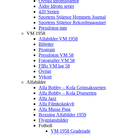
Övriga idrottsstjärnor
Äldre Idrotts serier
420 Serien
Sportens Stjärnor Hemmets Journal
Sportens Stjärnor Rekordmagasinet
Pressfoton mm
VM 1958
Alfabilder VM 1958
Biljetter
Program
Pressfoton VM 58
Fotografier VM 58
FIBs VM lag 58
Övrigt
Vykort
Alfabilder
Alfa Bobby – Kola Grönsaksserien
Alfa Bobby – Kola Djurserien
Alfa Jazz
Alfa Filmkolaskylt
Alfa Musse Pigg
Boxning Alfabilder 1959
Flygplansbilder
Fotboll
VM 1958 Graderade