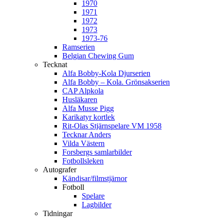
1970
1971
1972
1973
1973-76
Ramserien
Belgian Chewing Gum
Tecknat
Alfa Bobby-Kola Djurserien
Alfa Bobby – Kola. Grönsakserien
CAP Alpkola
Husläkaren
Alfa Musse Pigg
Karikatyr kortlek
Rit-Olas Stjärnspelare VM 1958
Tecknar Anders
Vilda Västern
Forsbergs samlarbilder
Fotbollsleken
Autografer
Kändisar/filmstjärnor
Fotboll
Spelare
Lagbilder
Tidningar