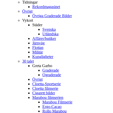
Tidningar
Rekordmagasinet
Övrigt
Övriga Graderade Bilder
Vykort
Städer
Svenska
Utländska
Affärer/butiker
Järnväg
Flottan
Militär
Kungligheter
30 talet
Greta Garbo
Graderade
Ograderade
Övrigt
Cloetta-Sportserie
Cloetta filmserie
Cigarett bilder
Marabou filmserien
Marabou Filmserie
Ergo-Cacao
Rollo Marabou