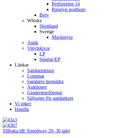
Perforering 14
Ringtyp posthorn
Brev
Whisky
Skottland
Sverige
Mackmyra
Antik
Vinylskivor
LP
Singlar/EP
Länkar
Samlarmässor
Loppisar
Samlares hemsidor
Auktioner
Graderingsföretag
Säljsajter för samlarkort
Vi söker
Handla
Tillbaka till: Speedway 20–30 talet