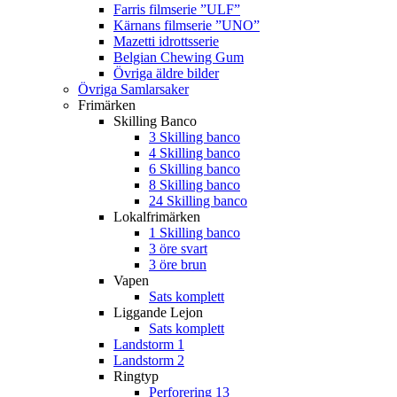
Farris filmserie ”ULF”
Kärnans filmserie ”UNO”
Mazetti idrottsserie
Belgian Chewing Gum
Övriga äldre bilder
Övriga Samlarsaker
Frimärken
Skilling Banco
3 Skilling banco
4 Skilling banco
6 Skilling banco
8 Skilling banco
24 Skilling banco
Lokalfrimärken
1 Skilling banco
3 öre svart
3 öre brun
Vapen
Sats komplett
Liggande Lejon
Sats komplett
Landstorm 1
Landstorm 2
Ringtyp
Perforering 13