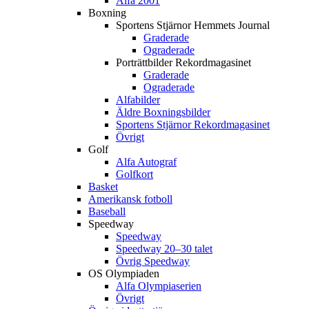
Alfa 2001
Boxning
Sportens Stjärnor Hemmets Journal
Graderade
Ograderade
Porträttbilder Rekordmagasinet
Graderade
Ograderade
Alfabilder
Äldre Boxningsbilder
Sportens Stjärnor Rekordmagasinet
Övrigt
Golf
Alfa Autograf
Golfkort
Basket
Amerikansk fotboll
Baseball
Speedway
Speedway
Speedway 20–30 talet
Övrig Speedway
OS Olympiaden
Alfa Olympiaserien
Övrigt