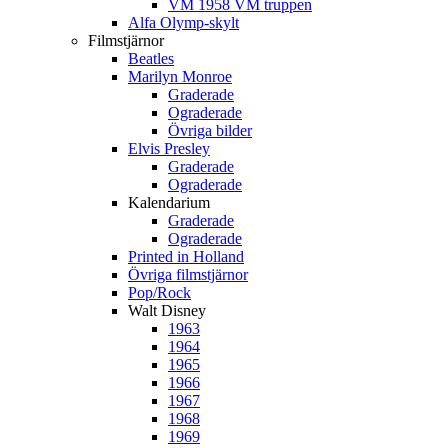
VM 1958 VM truppen
Alfa Olymp-skylt
Filmstjärnor
Beatles
Marilyn Monroe
Graderade
Ograderade
Övriga bilder
Elvis Presley
Graderade
Ograderade
Kalendarium
Graderade
Ograderade
Printed in Holland
Övriga filmstjärnor
Pop/Rock
Walt Disney
1963
1964
1965
1966
1967
1968
1969