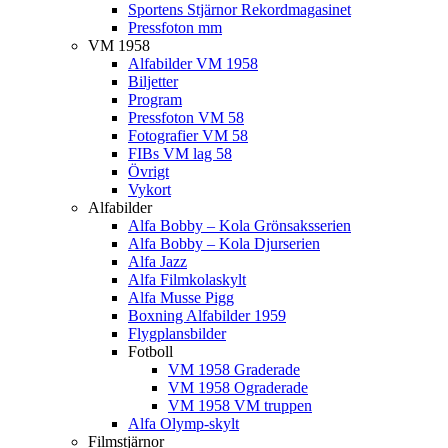
Sportens Stjärnor Rekordmagasinet
Pressfoton mm
VM 1958
Alfabilder VM 1958
Biljetter
Program
Pressfoton VM 58
Fotografier VM 58
FIBs VM lag 58
Övrigt
Vykort
Alfabilder
Alfa Bobby – Kola Grönsaksserien
Alfa Bobby – Kola Djurserien
Alfa Jazz
Alfa Filmkolaskylt
Alfa Musse Pigg
Boxning Alfabilder 1959
Flygplansbilder
Fotboll
VM 1958 Graderade
VM 1958 Ograderade
VM 1958 VM truppen
Alfa Olymp-skylt
Filmstjärnor