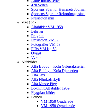
Äldre Idrotts serier
420 Serien
Sportens Stjärnor Hemmets Journal
Sportens Stjärnor Rekordmagasinet
Pressfoton mm
VM 1958
Alfabilder VM 1958
Biljetter
Program
Pressfoton VM 58
Fotografier VM 58
FIBs VM lag 58
Övrigt
Vykort
Alfabilder
Alfa Bobby – Kola Grönsaksserien
Alfa Bobby – Kola Djurserien
Alfa Jazz
Alfa Filmkolaskylt
Alfa Musse Pigg
Boxning Alfabilder 1959
Flygplansbilder
Fotboll
VM 1958 Graderade
VM 1958 Ograderade