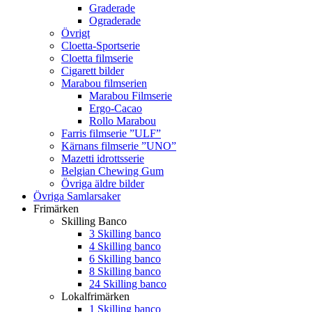
Graderade
Ograderade
Övrigt
Cloetta-Sportserie
Cloetta filmserie
Cigarett bilder
Marabou filmserien
Marabou Filmserie
Ergo-Cacao
Rollo Marabou
Farris filmserie ”ULF”
Kärnans filmserie ”UNO”
Mazetti idrottsserie
Belgian Chewing Gum
Övriga äldre bilder
Övriga Samlarsaker
Frimärken
Skilling Banco
3 Skilling banco
4 Skilling banco
6 Skilling banco
8 Skilling banco
24 Skilling banco
Lokalfrimärken
1 Skilling banco