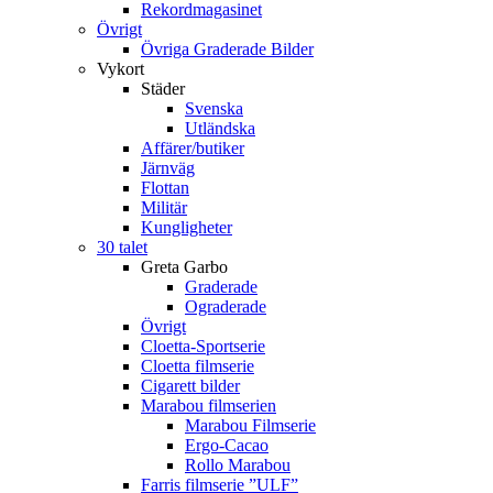
Rekordmagasinet
Övrigt
Övriga Graderade Bilder
Vykort
Städer
Svenska
Utländska
Affärer/butiker
Järnväg
Flottan
Militär
Kungligheter
30 talet
Greta Garbo
Graderade
Ograderade
Övrigt
Cloetta-Sportserie
Cloetta filmserie
Cigarett bilder
Marabou filmserien
Marabou Filmserie
Ergo-Cacao
Rollo Marabou
Farris filmserie ”ULF”