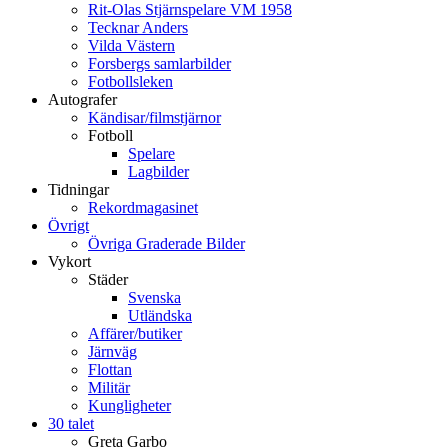
Rit-Olas Stjärnspelare VM 1958
Tecknar Anders
Vilda Västern
Forsbergs samlarbilder
Fotbollsleken
Autografer
Kändisar/filmstjärnor
Fotboll
Spelare
Lagbilder
Tidningar
Rekordmagasinet
Övrigt
Övriga Graderade Bilder
Vykort
Städer
Svenska
Utländska
Affärer/butiker
Järnväg
Flottan
Militär
Kungligheter
30 talet
Greta Garbo