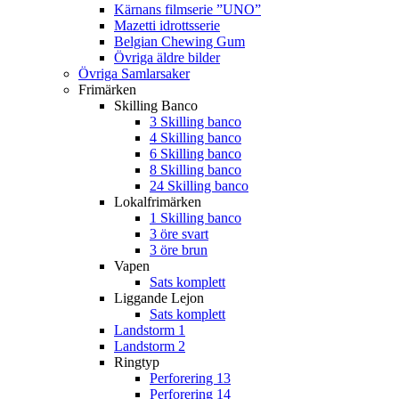
Kärnans filmserie ”UNO”
Mazetti idrottsserie
Belgian Chewing Gum
Övriga äldre bilder
Övriga Samlarsaker
Frimärken
Skilling Banco
3 Skilling banco
4 Skilling banco
6 Skilling banco
8 Skilling banco
24 Skilling banco
Lokalfrimärken
1 Skilling banco
3 öre svart
3 öre brun
Vapen
Sats komplett
Liggande Lejon
Sats komplett
Landstorm 1
Landstorm 2
Ringtyp
Perforering 13
Perforering 14