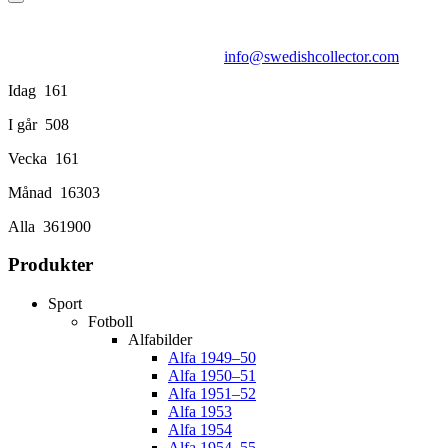
info@swedishcollector.com
Idag
161
I går
508
Vecka
161
Månad
16303
Alla
361900
Produkter
Sport
Fotboll
Alfabilder
Alfa 1949–50
Alfa 1950–51
Alfa 1951–52
Alfa 1953
Alfa 1954
Alfa 1954–55