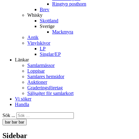
Ringtyp posthorn
Brev
Whisky
Skottland
Sverige
Mackmyra
Antik
Vinylskivor
LP
Singlar/EP
Länkar
Samlarmässor
Loppisar
Samlares hemsidor
Auktioner
Graderingsföretag
Säljsajter för samlarkort
Vi söker
Handla
Sök ...
bar
bar
bar
Sidebar