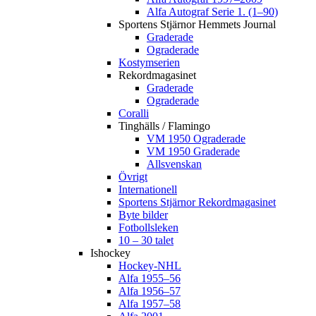
Alfa Autograf Serie 1. (1–90)
Sportens Stjärnor Hemmets Journal
Graderade
Ograderade
Kostymserien
Rekordmagasinet
Graderade
Ograderade
Coralli
Tinghälls / Flamingo
VM 1950 Ograderade
VM 1950 Graderade
Allsvenskan
Övrigt
Internationell
Sportens Stjärnor Rekordmagasinet
Byte bilder
Fotbollsleken
10 – 30 talet
Ishockey
Hockey-NHL
Alfa 1955–56
Alfa 1956–57
Alfa 1957–58