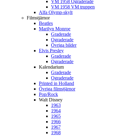
VM 1958 Ograderade
VM 1958 VM truppen
Alfa Olymp-skylt
Filmstjärnor
Beatles
Marilyn Monroe
Graderade
Ograderade
Övriga bilder
Elvis Presley
Graderade
Ograderade
Kalendarium
Graderade
Ograderade
Printed in Holland
Övriga filmstjärnor
Pop/Rock
Walt Disney
1963
1964
1965
1966
1967
1968