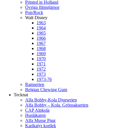
Printed in Holland
Övriga filmstjärnor
Pop/Rock
Walt Disney
1963
1964
1965
1966
1967
1968
1969
1970
1971
1972
1973
1973-76
Ramserien
Belgian Chewing Gum
Tecknat
Alfa Bobby-Kola Djurserien
Alfa Bobby – Kola. Grönsakserien
CAP Alpkola
Husläkaren
Alfa Musse Pigg
Karikatyr kortlek