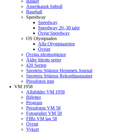
Basket
Amerikansk fotboll
Baseball
Speedway
Speedway
Speedway 20–30 talet
Övrig Speedway
OS Olympiaden
Alfa Olympiaserien
Övrigt
Övriga idrottsstjärnor
Äldre Idrotts serier
420 Serien
Sportens Stjärnor Hemmets Journal
Sportens Stjärnor Rekordmagasinet
Pressfoton mm
VM 1958
Alfabilder VM 1958
Biljetter
Program
Pressfoton VM 58
Fotografier VM 58
FIBs VM lag 58
Övrigt
Vykort