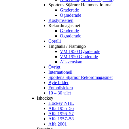
Sportens Stjärnor Hemmets Journal
Graderade
Ograderade
Kostymserien
Rekordmagasinet
Graderade
Ograderade
Coralli
Tinghälls / Flamingo
VM 1950 Ograderade
VM 1950 Graderade
Allsvenskan
Övrigt
Internationell
Sportens Stjärnor Rekordmagasinet
Byte bilder
Fotbollsleken
10 – 30 talet
Ishockey
Hockey-NHL
Alfa 1955–56
Alfa 1956–57
Alfa 1957–58
Alfa 2001