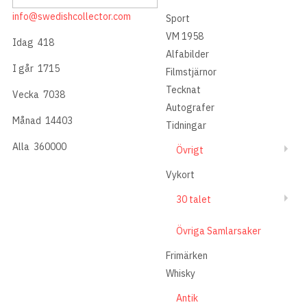
info@swedishcollector.com
Sport
VM 1958
Idag
418
Alfabilder
I går
1715
Filmstjärnor
Tecknat
Vecka
7038
Autografer
Månad
14403
Tidningar
Alla
360000
Övrigt
Vykort
30 talet
Övriga Samlarsaker
Frimärken
Whisky
Antik