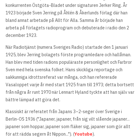
konkurrenten Östgöta-Bladet under signaturen Jerker Ring. År
1923 började Sven Jerring på Åhlén & Åkerlunds förlag där han
bland annat arbetade på Allt för Alla. Samma år började han
arbeta på förlagets radioprogram och debuterade i radio den 2
december 1923.
När Radiotjänst (numera Sveriges Radio) startade den 1 januari
1925, blev Jerring bolagets förste programledare och hallåman.
Han blev med tiden radions populäraste personlighet och Farbror
Sven med hela svenska folket. Hans skickliga reportage och
sakkunniga idrottsreferat var många, och han refererade
Vasaloppet varje år med start 1925 fram till 1973; detta bortsett
från några år runt 1970 när Lennart Hyland tyckte att han själv var
bättre lämpad att göra det.
Klassiskt är referatet från Japans 3–2-seger över Sverige i
Berlin-OS 1936 ("Japaner, japaner, från sig vilt slående japaner...
japaner som hoppar, japaner som fläker sig, japaner som gör allt
för att rädda segern åt Nippon..."). (
Youtube
).