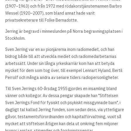
(1907–1963) och från 1972 med rödakorstjänstemannen Barbro
Wessel (1920–2007), som bland annat hade varit
privatsekreterare till Folke Bernadotte.
Jerring är begravd i minneslunden på Norra begravningsplatsen i
Stockholm.
Sven Jerring var en av pionjärerna inom radiomediet, och han
bidrog både till att utveckla mediet och radiomedarbetarnas
arbetssätt. Under sin långa yrkeskarriär kom han att betyda
mycket för dem som tog över, till exempel Lennart Hyland, Bertil
Perrolf och många andra av senare tiders radiopersonligheter.
Till Sven Jerrings 60-årsdag 1955 gjordes en insamling bland
vänner och kollegor. Av dessa pengar skapade han "Stiftelsen
Sven Jerrings Fond för fysiskt och psykiskt missgynnade barn", i
dagligt tal kallad Jerring fonden, som sedan dess, via ytterligare
gåvor, testamentsförordnanden och kapitalförvaltning, vuxit så
mycket att stiftelsen årligen kan dela ut omkring fem miljoner
kronor i anslag, stipendier och forskningspengar.