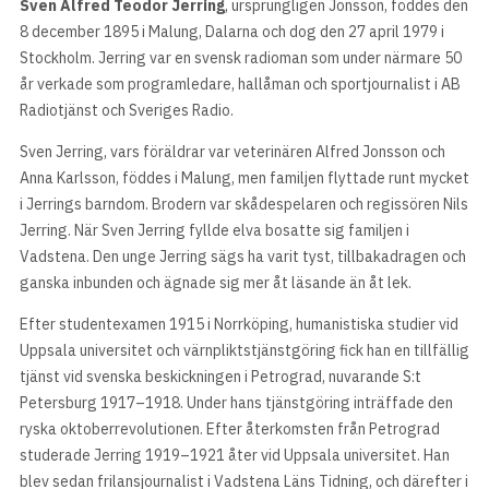
Sven Alfred Teodor Jerring
, ursprungligen Jonsson, föddes den
8 december 1895 i Malung, Dalarna och dog den 27 april 1979 i
Stockholm. Jerring var en svensk radioman som under närmare 50
år verkade som programledare, hallåman och sportjournalist i AB
Radiotjänst och Sveriges Radio.
Sven Jerring, vars föräldrar var veterinären Alfred Jonsson och
Anna Karlsson, föddes i Malung, men familjen flyttade runt mycket
i Jerrings barndom. Brodern var skådespelaren och regissören Nils
Jerring. När Sven Jerring fyllde elva bosatte sig familjen i
Vadstena. Den unge Jerring sägs ha varit tyst, tillbakadragen och
ganska inbunden och ägnade sig mer åt läsande än åt lek.
Efter studentexamen 1915 i Norrköping, humanistiska studier vid
Uppsala universitet och värnpliktstjänstgöring fick han en tillfällig
tjänst vid svenska beskickningen i Petrograd, nuvarande S:t
Petersburg 1917–1918. Under hans tjänstgöring inträffade den
ryska oktoberrevolutionen. Efter återkomsten från Petrograd
studerade Jerring 1919–1921 åter vid Uppsala universitet. Han
blev sedan frilansjournalist i Vadstena Läns Tidning, och därefter i