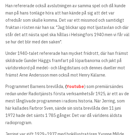
Han refererade också avslutningen av samma spel och då kunde
man på hans tonläge höra att han kände på sig att det var
ofredsår som skulle komma. Det var ett missmod och samtidigt
fruktan i rösten när han sa: "Jag blickar upp mot ljustavlan och där
står det att nästa spel ska hållas i Helsingfors 1940 men vi får väl
se hur det blir med den saken".
Under 1940-talet refererade han mycket friidrott, där han främst
skildrade Gunder Häggs framfart på löparbanorna och jakt på
världsrekord på medel- och långdistans och dennes dueller mot
främst Arne Andersson men också mot Henry Kälarne.
Programmet Barnens brevlåda,
(
Youtube
) som premiärsändes
redan under Radiotjänsts första verksamhetsår 1925, är ett av de
mest långlivade programmen i radions historia. När Jerring, som
här kallades Farbror Sven, sände sin sista brevlåda den 11 juni
1972 hade det sänts 1 785 gånger. Det var då världens äldsta
radioprogram.
Jerring var gift 1929–1937 med bokillustratören Yvonne Millde