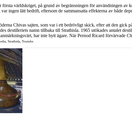
r första världskriget, på grund av begränsningen för användningen av ko
et var ingen lätt bedrift, eftersom de sammansatta effekterna av både d
derna Chivas sajten, som var i ett bedrövligt skick, efter att den gick p
stilleriets namn tillbaka till Strathisla. 1965 utökades antalet destilleri
ch anmärkningsvärt, har inte bytt ägare. När Pernod Ricard förvärvade Chi
edia, Strathisla, Youtube.