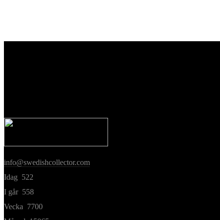
info@swedishcollector.com
Idag
522
I går
558
Vecka
7700