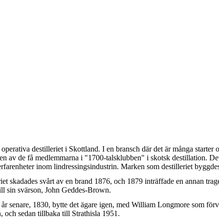
 operativa destilleriet i Skottland. I en bransch där det är många starte
 till en av de få medlemmarna i "1700-talsklubben" i skotsk destillation.
rfarenheter inom lindressingsindustrin. Marken som destilleriet byggdes
riet skadades svårt av en brand 1876, och 1879 inträffade en annan trage
ill sin svärson, John Geddes-Brown.
r senare, 1830, bytte det ägare igen, med William Longmore som förv
, och sedan tillbaka till Strathisla 1951.