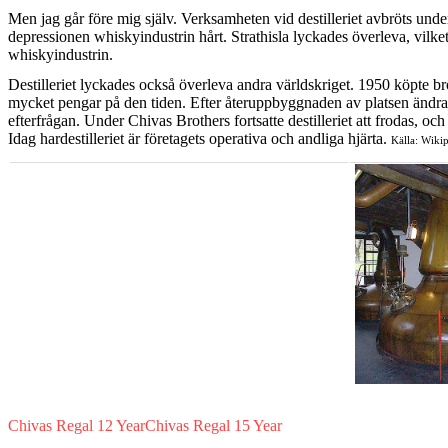
Men jag går före mig själv. Verksamheten vid destilleriet avbröts unde
depressionen whiskyindustrin hårt. Strathisla lyckades överleva, vilk
whiskyindustrin.
Destilleriet lyckades också överleva andra världskriget. 1950 köpte brö
mycket pengar på den tiden. Efter återuppbyggnaden av platsen ändrades de
efterfrågan. Under Chivas Brothers fortsatte destilleriet att frodas, o
Idag hardestilleriet är företagets operativa och andliga hjärta.
Källa: Wikip
Chivas Regal 12 Year
Chivas Regal 15 Year