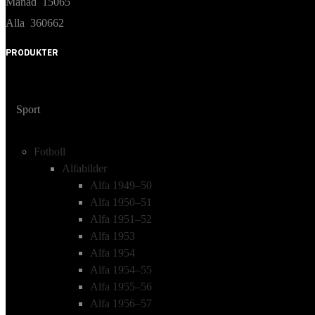
Månad
15065
Alla
360662
PRODUKTER
Sport
Fotboll
Alfabilder
Alfa 1949–50
Alfa 1950–51
Alfa 1951–52
Alfa 1953
Alfa 1954
Alfa 1954–55
Alfa 1955–56
Alfa 1956–57