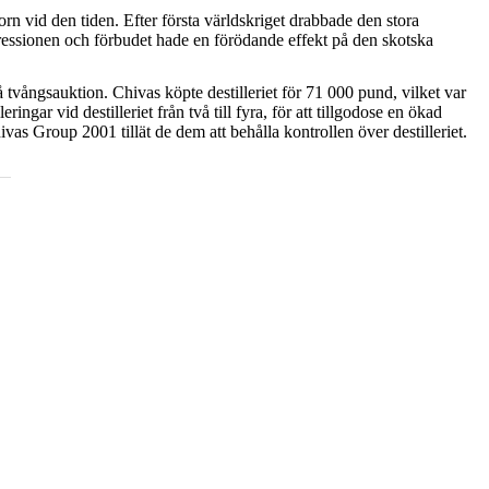
rn vid den tiden. Efter första världskriget drabbade den stora
epressionen och förbudet hade en förödande effekt på den skotska
å tvångsauktion. Chivas köpte destilleriet för 71 000 pund, vilket var
ngar vid destilleriet från två till fyra, för att tillgodose en ökad
vas Group 2001 tillät de dem att behålla kontrollen över destilleriet.