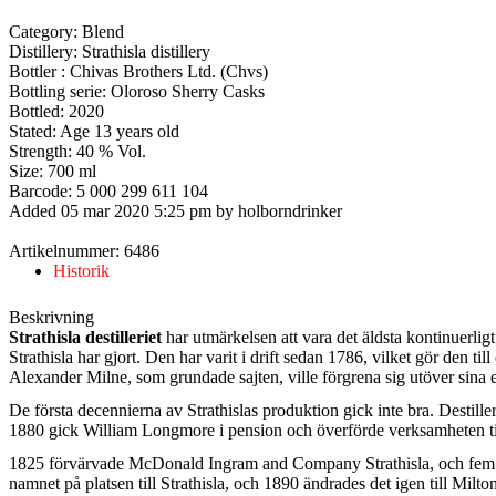
Category: Blend
Distillery: Strathisla distillery
Bottler : Chivas Brothers Ltd. (Chvs)
Bottling serie: Oloroso Sherry Casks
Bottled: 2020
Stated: Age 13 years old
Strength: 40 % Vol.
Size: 700 ml
Barcode: 5 000 299 611 104
Added 05 mar 2020 5:25 pm by holborndrinker
Artikelnummer: 6486
Historik
Beskrivning
Strathisla destilleriet
har utmärkelsen att vara det äldsta kontinuerligt
Strathisla har gjort. Den har varit i drift sedan 1786, vilket gör den
Alexander Milne, som grundade sajten, ville förgrena sig utöver sina e
De första decennierna av Strathislas produktion gick inte bra. Destille
1880 gick William Longmore i pension och överförde verksamheten t
1825 förvärvade McDonald Ingram and Company Strathisla, och fem å
namnet på platsen till Strathisla, och 1890 ändrades det igen till Milton