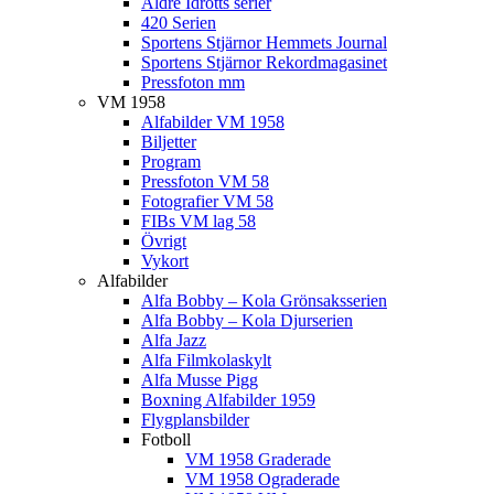
Äldre Idrotts serier
420 Serien
Sportens Stjärnor Hemmets Journal
Sportens Stjärnor Rekordmagasinet
Pressfoton mm
VM 1958
Alfabilder VM 1958
Biljetter
Program
Pressfoton VM 58
Fotografier VM 58
FIBs VM lag 58
Övrigt
Vykort
Alfabilder
Alfa Bobby – Kola Grönsaksserien
Alfa Bobby – Kola Djurserien
Alfa Jazz
Alfa Filmkolaskylt
Alfa Musse Pigg
Boxning Alfabilder 1959
Flygplansbilder
Fotboll
VM 1958 Graderade
VM 1958 Ograderade