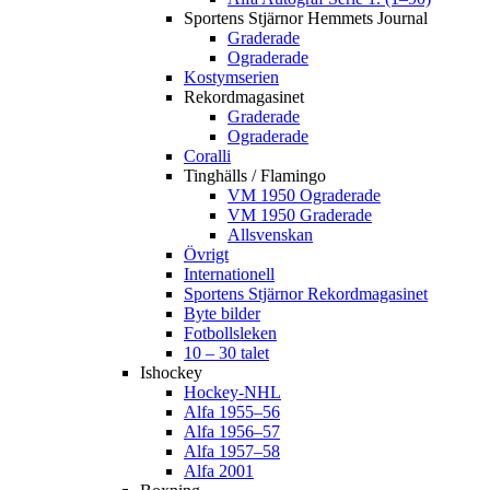
Sportens Stjärnor Hemmets Journal
Graderade
Ograderade
Kostymserien
Rekordmagasinet
Graderade
Ograderade
Coralli
Tinghälls / Flamingo
VM 1950 Ograderade
VM 1950 Graderade
Allsvenskan
Övrigt
Internationell
Sportens Stjärnor Rekordmagasinet
Byte bilder
Fotbollsleken
10 – 30 talet
Ishockey
Hockey-NHL
Alfa 1955–56
Alfa 1956–57
Alfa 1957–58
Alfa 2001