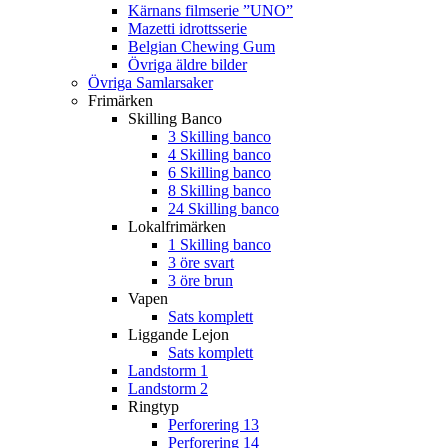
Kärnans filmserie ”UNO”
Mazetti idrottsserie
Belgian Chewing Gum
Övriga äldre bilder
Övriga Samlarsaker
Frimärken
Skilling Banco
3 Skilling banco
4 Skilling banco
6 Skilling banco
8 Skilling banco
24 Skilling banco
Lokalfrimärken
1 Skilling banco
3 öre svart
3 öre brun
Vapen
Sats komplett
Liggande Lejon
Sats komplett
Landstorm 1
Landstorm 2
Ringtyp
Perforering 13
Perforering 14