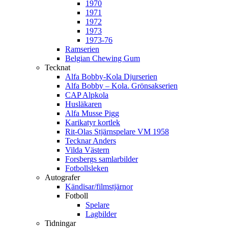
1970
1971
1972
1973
1973-76
Ramserien
Belgian Chewing Gum
Tecknat
Alfa Bobby-Kola Djurserien
Alfa Bobby – Kola. Grönsakserien
CAP Alpkola
Husläkaren
Alfa Musse Pigg
Karikatyr kortlek
Rit-Olas Stjärnspelare VM 1958
Tecknar Anders
Vilda Västern
Forsbergs samlarbilder
Fotbollsleken
Autografer
Kändisar/filmstjärnor
Fotboll
Spelare
Lagbilder
Tidningar