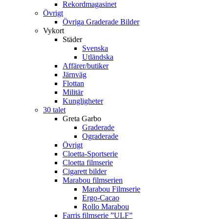
Rekordmagasinet
Övrigt
Övriga Graderade Bilder
Vykort
Städer
Svenska
Utländska
Affärer/butiker
Järnväg
Flottan
Militär
Kungligheter
30 talet
Greta Garbo
Graderade
Ograderade
Övrigt
Cloetta-Sportserie
Cloetta filmserie
Cigarett bilder
Marabou filmserien
Marabou Filmserie
Ergo-Cacao
Rollo Marabou
Farris filmserie ”ULF”