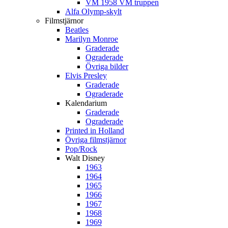
VM 1958 VM truppen
Alfa Olymp-skylt
Filmstjärnor
Beatles
Marilyn Monroe
Graderade
Ograderade
Övriga bilder
Elvis Presley
Graderade
Ograderade
Kalendarium
Graderade
Ograderade
Printed in Holland
Övriga filmstjärnor
Pop/Rock
Walt Disney
1963
1964
1965
1966
1967
1968
1969