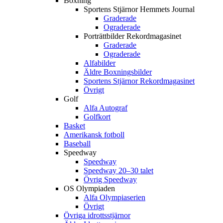
Boxning
Sportens Stjärnor Hemmets Journal
Graderade
Ograderade
Porträttbilder Rekordmagasinet
Graderade
Ograderade
Alfabilder
Äldre Boxningsbilder
Sportens Stjärnor Rekordmagasinet
Övrigt
Golf
Alfa Autograf
Golfkort
Basket
Amerikansk fotboll
Baseball
Speedway
Speedway
Speedway 20–30 talet
Övrig Speedway
OS Olympiaden
Alfa Olympiaserien
Övrigt
Övriga idrottsstjärnor